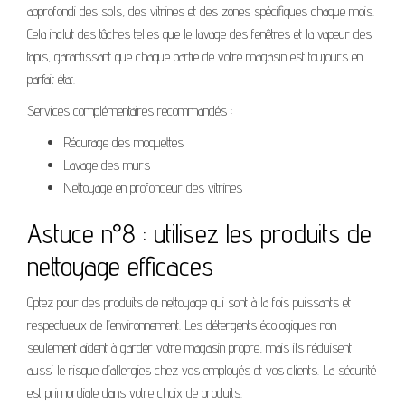
approfondi des sols, des vitrines et des zones spécifiques chaque mois.
Cela inclut des tâches telles que le lavage des fenêtres et la vapeur des
tapis, garantissant que chaque partie de votre magasin est toujours en
parfait état.
Services complémentaires recommandés :
Récurage des moquettes
Lavage des murs
Nettoyage en profondeur des vitrines
Astuce n°8 : utilisez les produits de
nettoyage efficaces
Optez pour des produits de nettoyage qui sont à la fois puissants et
respectueux de l’environnement. Les détergents écologiques non
seulement aident à garder votre magasin propre, mais ils réduisent
aussi le risque d’allergies chez vos employés et vos clients. La sécurité
est primordiale dans votre choix de produits.