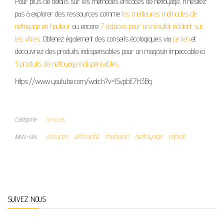
Pour plus de détails sur les méthodes efficaces de nettoyage, n’hésitez
pas à explorer des ressources comme
les meilleures méthodes de
nettoyage en hauteur
ou encore
7 astuces pour un résultat éclatant sur
les vitres
. Obtenez également des conseils écologiques via
ce lien
et
découvrez des produits indispensables pour un magasin impeccable ici
5 produits de nettoyage indispensables
.
https://www.youtube.com/watch?v=JSvpbE7H3Bg
Catégorie
Services
astuces
efficacité
magasin
nettoyage
rapide
Mots-clés
SUIVEZ NOUS