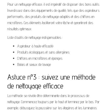
Pour un nettoyage efficace, il est impératif de disposer des bons outils.
Investissez dans des équipements de qualité, tels que des aspirateurs
performants, des produits de nettoyage adaptés et des chiffons en
microfibres. Ces éléments faciliteront votre tâche et garantiront des
résultats optimaux.
Liste d’outils de nettoyage indispensables :
Aspirateur à haute efficacité
Produits écologiques et sans allergènes
Chiffons en microfibres et éponges
Balais et seaux de lavage
Astuce n°3 : suivez une méthode
de nettoyage efficace
La méthode se révèle être déterminante dans le processus de
nettoyage. Commencez toujours par le haut et terminez par le bas. Par
exemple, débusquez la poussière sur les étagères et les luminaires