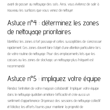
avant de passer au nettoyage des sols. Ainsi, vous éviterez de salir à
nouveau les surfaces que vous venez de nettoyer.
Astuce n°4 : déterminez les zones
de nettoyage prioritaires
Identifiez les zones à fort passage et celles susceptibles de s’encrasser
rapidement. Ces zones doivent faire l’objet d’une attention particulière lors
de votre routine de nettoyage. Pour des emplacements tels que les
caisses ou les zones de stockage, un nettoyage plus fréquent est
recommandé.
Astuce n°5 : impliquez votre équipe
Rendez l’entretien de votre magasin collaboratif. Impliquer votre équipe
dans le nettoyage quotidien améliore l’efficacité et crée aussi un
sentiment d’appartenance. Organisez des sessions de nettoyage collectif
et félicitez les efforts fournis pour maintenir la propreté de