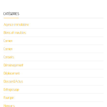
CATÉGORIES
Agence immobilière
Biens et meubles
Camion
Camion
Conseils
Déménagement
Déplacement
Dossier&Actus
Entreposage
Fourgon
Hangars