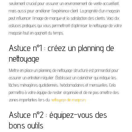
seulement crucial pour assurer un environnement de vente accueillant,
mais aussi pour améliorer l’expérience client. La propreté d’un magasin
peut influencer l’image de marque et la satisfaction des clients. Voici dix
astuces pratiques qui vous permettront d’optimiser le nettoyage de votre
magasin tout en gagnant du temps.
Astuce n°1 : créez un planning de
nettoyage
Mettre en place un planning de nettoyage structuré est primordial pour
assurer un entretien régulier. Établissez un calendrier qui indique les
tâches ménagères quotidiennes, hebdomadaires et mensuelles. Cela
permettra à votre équipe de rester organisée et de ne pas omettre des
zones importantes lors du
nettoyage de magasin
.
Astuce n°2 : équipez-vous des
bons outils