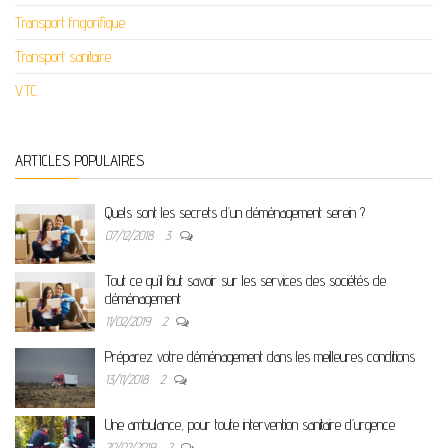
Transport frigorifique
Transport sanitaire
VTC
ARTICLES POPULAIRES
Quels sont les secrets d’un déménagement serein ?
07/12/2018
3
Tout ce qu’il faut savoir sur les services des sociétés de
déménagement
11/02/2019
2
Préparez votre déménagement dans les meilleures conditions
13/11/2018
2
Une ambulance, pour toute intervention sanitaire d’urgence
20/02/2019
2