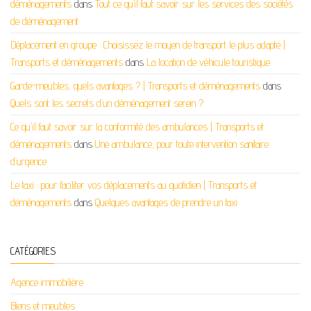
déménagements
dans
Tout ce qu’il faut savoir sur les services des sociétés
de déménagement
Déplacement en groupe : Choisissez le moyen de transport le plus adapté |
Transports et déménagements
dans
La location de véhicule touristique
Garde-meubles, quels avantages ? | Transports et déménagements
dans
Quels sont les secrets d’un déménagement serein ?
Ce qu'il faut savoir sur la conformité des ambulances | Transports et
déménagements
dans
Une ambulance, pour toute intervention sanitaire
d’urgence
Le taxi : pour faciliter vos déplacements au quotidien | Transports et
déménagements
dans
Quelques avantages de prendre un taxi
CATÉGORIES
Agence immobilière
Biens et meubles