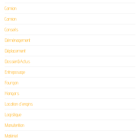
Camion
Camion
Conseils
Déménagement
Déplacement
Dossier&Actus
Entreposage
Fourgon
Hangars
Location d'engins
Logistique
Manutention
Matériel