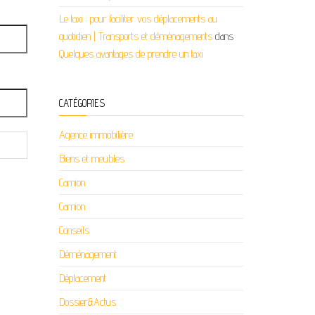
Le taxi : pour faciliter vos déplacements au
quotidien | Transports et déménagements
dans
Quelques avantages de prendre un taxi
CATÉGORIES
Agence immobilière
Biens et meubles
Camion
Camion
Conseils
Déménagement
Déplacement
Dossier&Actus