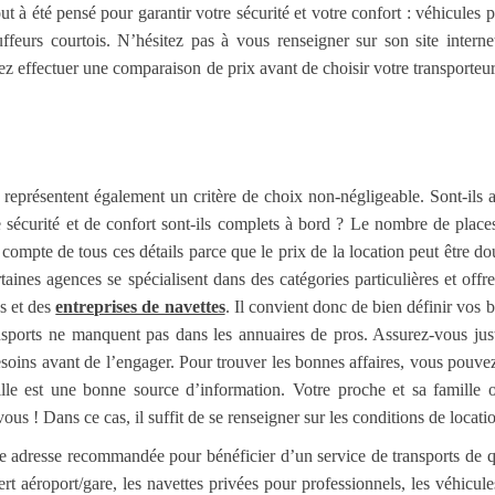
t à été pensé pour garantir votre sécurité et votre confort : véhicules 
uffeurs courtois. N’hésitez pas à vous renseigner sur son site interne
ez effectuer une comparaison de prix avant de choisir votre transporteu
s représentent également un critère de choix non-négligeable. Sont-ils 
e sécurité et de confort sont-ils complets à bord ? Le nombre de places
r compte de tous ces détails parce que le prix de la location peut être do
ines agences se spécialisent dans des catégories particulières et offr
és et des
entreprises de navettes
. Il convient donc de bien définir vos 
ansports ne manquent pas dans les annuaires de pros. Assurez-vous jus
esoins avant de l’engager. Pour trouver les bonnes affaires, vous pouve
le est une bonne source d’information. Votre proche et sa famille o
ous ! Dans ce cas, il suffit de se renseigner sur les conditions de locati
e adresse recommandée pour bénéficier d’un service de transports de qu
ert aéroport/gare, les navettes privées pour professionnels, les véhicul