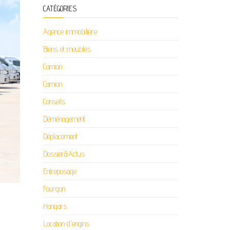
CATÉGORIES
Agence immobilière
Biens et meubles
Camion
Camion
Conseils
Déménagement
Déplacement
Dossier&Actus
Entreposage
Fourgon
Hangars
Location d'engins