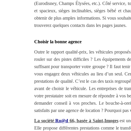
(Eurodisney, Champs Élysées, etc.). Côté service, tou
et spacieux, sièges inclinables, sièges bébé et cha
obtenir de plus amples informations. Si vous souhait
trouverez quelques contacts dans les pages jaunes.
Choisir la bonne agence
Outre le rapport qualité-prix, les véhicules proposé
rouler sur des pistes difficiles ? Les équipements d
suffisant pour transporter votre groupe ? Il faut teni
vous engagez deux véhicules au lieu d’un seul. Certa
prestations de qualité. C’est le cas des taxis regroup
avant de choisir le véhicule. Les entreprises de tr
votre prestataire soit en mesure de répondre à vos b
demander conseil à vos proches. Le bouche-à-oreil
satisfaits par une agence de location ? Pourquoi pas v
La société
Ro@d
66,
basée à Saint-Imoges
est un
Elle
p
ropose différentes prestations comme le transf