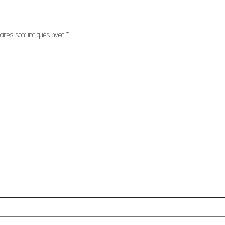
oires sont indiqués avec
*