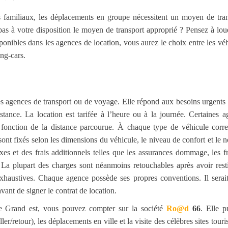
 familiaux, les déplacements en groupe nécessitent un moyen de tran
as à votre disposition le moyen de transport approprié ? Pensez à lou
onibles dans les agences de location, vous aurez le choix entre les vé
ing-cars.
les agences de transport ou de voyage. Elle répond aux besoins urgents
ance. La location est tarifée à l’heure ou à la journée. Certaines a
en fonction de la distance parcourue. À chaque type de véhicule corr
 sont fixés selon les dimensions du véhicule, le niveau de confort et le
axes et des frais additionnels telles que les assurances dommage, les f
. La plupart des charges sont néanmoins retouchables après avoir resti
exhaustives. Chaque agence possède ses propres conventions. Il serai
avant de signer le contrat de location.
 le Grand est, vous pouvez compter sur la
société
Ro@
d
66
. Elle p
ler/retour), les déplacements en ville et la visite des célèbres sites touri