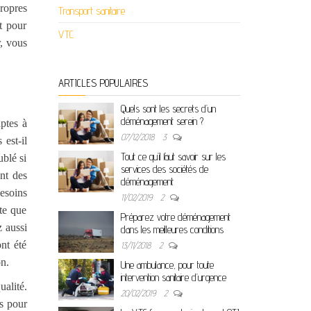
propres
Transport sanitaire
t pour
VTC
r, vous
ARTICLES POPULAIRES
Quels sont les secrets d’un
déménagement serein ?
aptes à
07/12/2018
3
 est-il
Tout ce qu’il faut savoir sur les
ublé si
services des sociétés de
ent des
déménagement
besoins
11/02/2019
2
te que
Préparez votre déménagement
z aussi
dans les meilleures conditions
nt été
13/11/2018
2
on.
Une ambulance, pour toute
intervention sanitaire d’urgence
alité.
20/02/2019
2
es pour