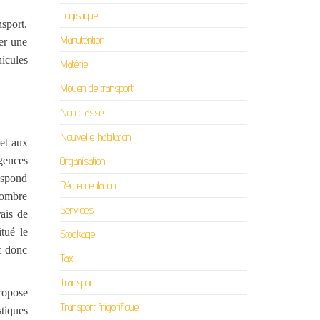
Logistique
sport.
Manutention
er une
hicules
Matériel
Moyen de transport
Non classé
Nouvelle habitation
 et aux
gences
Organisation
espond
Réglementation
 nombre
Services
rais de
tué le
Stockage
t donc
Taxi
Transport
ropose
Transport frigorifique
stiques