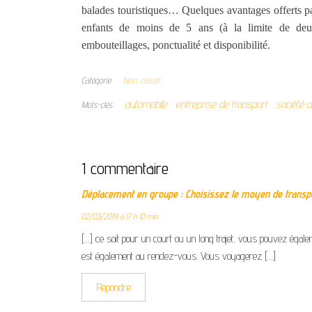
balades touristiques… Quelques avantages offerts par 
enfants de moins de 5 ans (à la limite de deux 
embouteillages, ponctualité et disponibilité.
Catégorie
Non classé
automobile
entreprise de transport
société d
Mots-clés
1 commentaire
Déplacement en groupe : Choisissez le moyen de transp
02/03/2019 à 17 h 10 min
[…] ce soit pour un court ou un long trajet, vous pouvez égalem
est également au rendez-vous. Vous voyagerez […]
Répondre