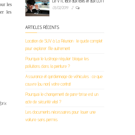
Le VTC face aux taxis et aux LOTI
our les
05/02/2019
2
er les
ARTICLES RÉCENTS
Location de SUV à La Réunion : le guide complet
pour explorer l’île autrement
Pourquoi le lustrage régulier bloque les
pollutions dans la peinture ?
Assurance et gardiennage de véhicules : ce que
couvre (ou non) votre contrat
Pourquoi le changement de pare-brise est un
acte de sécurité vital ?
/prix
Les documents nécessaires pour louer une
voiture sans permis