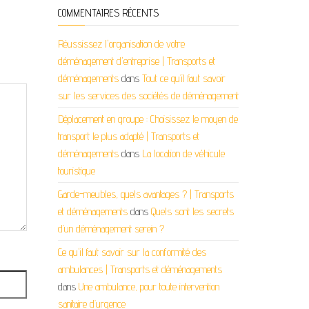
COMMENTAIRES RÉCENTS
Réussissez l'organisation de votre
déménagement d'entreprise | Transports et
déménagements
dans
Tout ce qu’il faut savoir
sur les services des sociétés de déménagement
Déplacement en groupe : Choisissez le moyen de
transport le plus adapté | Transports et
déménagements
dans
La location de véhicule
touristique
Garde-meubles, quels avantages ? | Transports
et déménagements
dans
Quels sont les secrets
d’un déménagement serein ?
Ce qu'il faut savoir sur la conformité des
ambulances | Transports et déménagements
dans
Une ambulance, pour toute intervention
sanitaire d’urgence