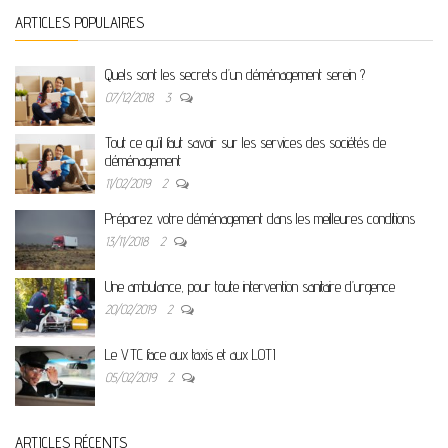
ARTICLES POPULAIRES
Quels sont les secrets d’un déménagement serein ?
07/12/2018
3
Tout ce qu’il faut savoir sur les services des sociétés de
déménagement
11/02/2019
2
Préparez votre déménagement dans les meilleures conditions
13/11/2018
2
Une ambulance, pour toute intervention sanitaire d’urgence
20/02/2019
2
Le VTC face aux taxis et aux LOTI
05/02/2019
2
ARTICLES RÉCENTS