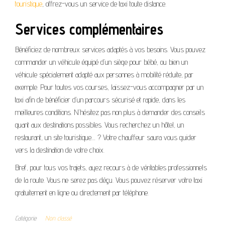
touristique
, offrez-vous un service de taxi toute distance.
Services complémentaires
Bénéficiez de nombreux services adaptés à vos besoins. Vous pouvez
commander un véhicule équipé d’un siège pour bébé, ou bien un
véhicule spécialement adapté aux personnes à mobilité réduite, par
exemple. Pour toutes vos courses, laissez-vous accompagner par un
taxi afin de bénéficier d’un parcours sécurisé et rapide, dans les
meilleures conditions. N’hésitez pas non plus à demander des conseils
quant aux destinations possibles. Vous recherchez un hôtel, un
restaurant, un site touristique… ? Votre chauffeur saura vous guider
vers la destination de votre choix.
Bref, pour tous vos trajets, ayez recours à de véritables professionnels
de la route. Vous ne serez pas déçu. Vous pouvez réserver votre taxi
gratuitement en ligne ou directement par téléphone.
Catégorie
Non classé