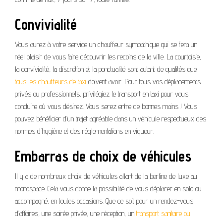
Convivialité
Vous aurez à votre service un chauffeur sympathique qui se fera un
réel plaisir de vous faire découvrir les recoins de la ville. La courtoisie,
la convivialité, la discrétion et la ponctualité sont autant de qualités que
tous les chauffeurs de taxi
doivent avoir. Pour tous vos déplacements
privés ou professionnels, privilégiez le transport en taxi pour vous
conduire où vous désirez. Vous serez entre de bonnes mains ! Vous
pouvez bénéficier d’un trajet agréable dans un véhicule respectueux des
normes d’hygiène et des réglementations en vigueur.
Embarras de choix de véhicules
Il y a de nombreux choix de véhicules allant de la berline de luxe au
monospace. Cela vous donne la possibilité de vous déplacer en solo ou
accompagné, en toutes occasions. Que ce soit pour un rendez-vous
d’affaires, une soirée privée, une réception, un
transport sanitaire ou