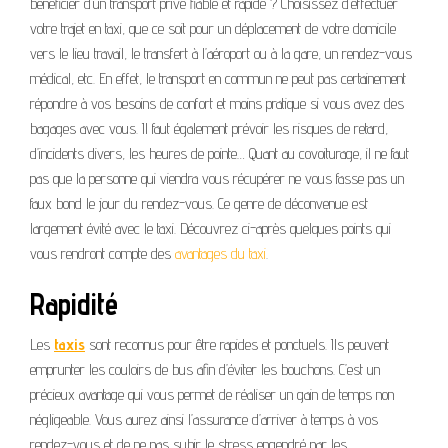
bénéficier d’un transport privé fiable et rapide ? Choisissez d’effectuer
votre trajet en taxi, que ce soit pour un déplacement de votre domicile
vers le lieu travail, le transfert à l’aéroport ou à la gare, un rendez-vous
médical, etc. En effet, le transport en commun ne peut pas certainement
répondre à vos besoins de confort et moins pratique si vous avez des
bagages avec vous. Il faut également prévoir les risques de retard,
d’incidents divers, les heures de pointe… Quant au covoiturage, il ne faut
pas que la personne qui viendra vous récupérer ne vous fasse pas un
faux bond le jour du rendez-vous. Ce genre de déconvenue est
largement évité avec le taxi. Découvrez ci-après quelques points qui
vous rendront compte des
avantages du taxi
.
Rapidité
Les
taxis
sont reconnus pour être rapides et ponctuels. Ils peuvent
emprunter les couloirs de bus afin d’éviter les bouchons. C’est un
précieux avantage qui vous permet de réaliser un gain de temps non
négligeable. Vous aurez ainsi l’assurance d’arriver à temps à vos
rendez-vous et de ne pas subir le stress engendré par les