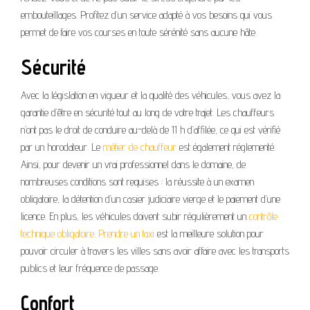
embouteillages. Profitez d’un service adapté à vos besoins qui vous
permet de faire vos courses en toute sérénité sans aucune hâte.
Sécurité
Avec la législation en vigueur et la qualité des véhicules, vous avez la
garantie d’être en sécurité tout au long de votre trajet. Les chauffeurs
n’ont pas le droit de conduire au-delà de 11 h d’affilée, ce qui est vérifié
par un horodateur. Le
métier de chauffeur
est également réglementé.
Ainsi, pour devenir un vrai professionnel dans le domaine, de
nombreuses conditions sont requises : la réussite à un examen
obligatoire, la détention d’un casier judiciaire vierge et le paiement d’une
licence. En plus, les véhicules doivent subir régulièrement un
contrôle
technique obligatoire
.
Prendre un taxi
est la meilleure solution pour
pouvoir circuler à travers les villes sans avoir affaire avec les transports
publics et leur fréquence de passage.
Confort