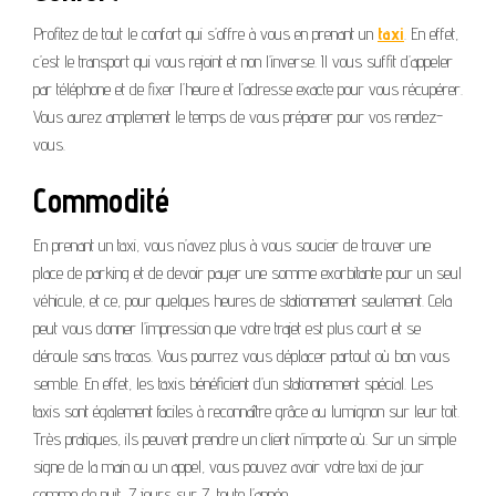
Profitez de tout le confort qui s’offre à vous en prenant un
taxi
. En effet,
c’est le transport qui vous rejoint et non l’inverse. Il vous suffit d’appeler
par téléphone et de fixer l’heure et l’adresse exacte pour vous récupérer.
Vous aurez amplement le temps de vous préparer pour vos rendez-
vous.
Commodité
En prenant un taxi, vous n’avez plus à vous soucier de trouver une
place de parking et de devoir payer une somme exorbitante pour un seul
véhicule, et ce, pour quelques heures de stationnement seulement. Cela
peut vous donner l’impression que votre trajet est plus court et se
déroule sans tracas. Vous pourrez vous déplacer partout où bon vous
semble. En effet, les taxis bénéficient d’un stationnement spécial. Les
taxis sont également faciles à reconnaître grâce au lumignon sur leur toit.
Très pratiques, ils peuvent prendre un client n’importe où. Sur un simple
signe de la main ou un appel, vous pouvez avoir votre taxi de jour
comme de nuit, 7 jours sur 7, toute l’année.