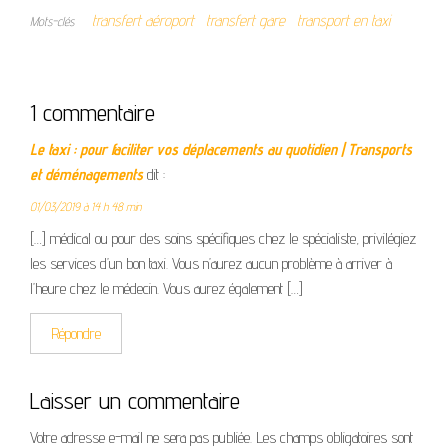
transfert aéroport
transfert gare
transport en taxi
Mots-clés
1 commentaire
Le taxi : pour faciliter vos déplacements au quotidien | Transports
et déménagements
dit :
01/03/2019 à 14 h 48 min
[…] médical ou pour des soins spécifiques chez le spécialiste, privilégiez
les services d’un bon taxi. Vous n’aurez aucun problème à arriver à
l’heure chez le médecin. Vous aurez également […]
Répondre
Laisser un commentaire
Votre adresse e-mail ne sera pas publiée.
Les champs obligatoires sont