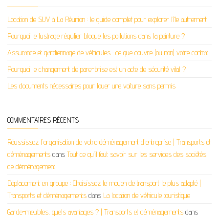
Location de SUV à La Réunion : le guide complet pour explorer l’île autrement
Pourquoi le lustrage régulier bloque les pollutions dans la peinture ?
Assurance et gardiennage de véhicules : ce que couvre (ou non) votre contrat
Pourquoi le changement de pare-brise est un acte de sécurité vital ?
Les documents nécessaires pour louer une voiture sans permis
COMMENTAIRES RÉCENTS
Réussissez l'organisation de votre déménagement d'entreprise | Transports et
déménagements
dans
Tout ce qu’il faut savoir sur les services des sociétés
de déménagement
Déplacement en groupe : Choisissez le moyen de transport le plus adapté |
Transports et déménagements
dans
La location de véhicule touristique
Garde-meubles, quels avantages ? | Transports et déménagements
dans