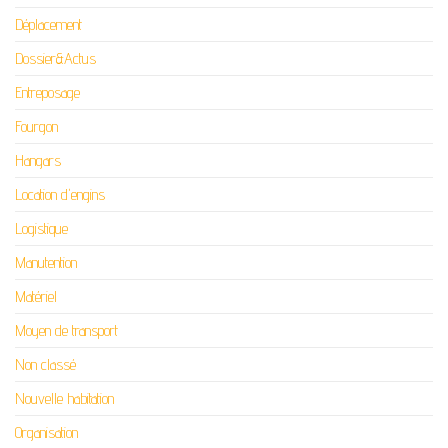
Déplacement
Dossier&Actus
Entreposage
Fourgon
Hangars
Location d'engins
Logistique
Manutention
Matériel
Moyen de transport
Non classé
Nouvelle habitation
Organisation