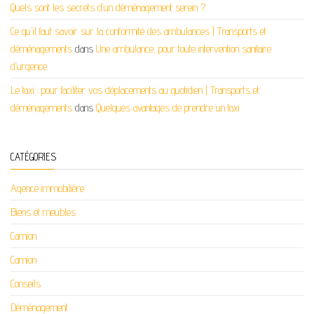
Quels sont les secrets d’un déménagement serein ?
Ce qu'il faut savoir sur la conformité des ambulances | Transports et
déménagements
dans
Une ambulance, pour toute intervention sanitaire
d’urgence
Le taxi : pour faciliter vos déplacements au quotidien | Transports et
déménagements
dans
Quelques avantages de prendre un taxi
CATÉGORIES
Agence immobilière
Biens et meubles
Camion
Camion
Conseils
Déménagement