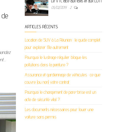
Le VTC face aux taxis et aux LOTI
05/02/2019
2
 de
ARTICLES RÉCENTS
Location de SUV à La Réunion : le guide complet
pour explorer l’île autrement
mandez
Pourquoi le lustrage régulier bloque les
ent…
pollutions dans la peinture ?
Assurance et gardiennage de véhicules : ce que
couvre (ou non) votre contrat
Pourquoi le changement de pare-brise est un
acte de sécurité vital ?
Les documents nécessaires pour louer une
voiture sans permis