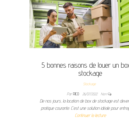
5 bonnes raisons de louer un bo
stockage
Stockage
Par
RICO
26/07/2022
Non
De nos jours, la location de box de stockage est dev
pratique courante. C’est une solution idéale pour entr
Continuer la lecture