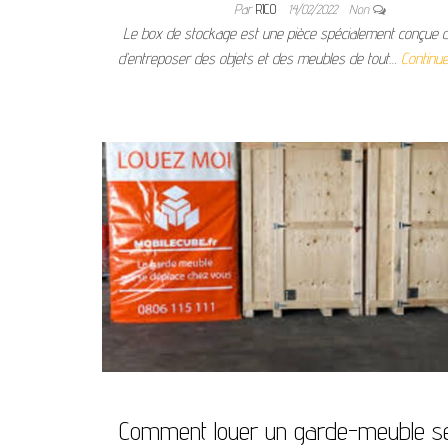
Par
RICO
14/02/2022
Non
Le box de stockage est une pièce spécialement conçue d
d’entreposer des objets et des meubles de tout…
Continue
Comment louer un garde-meuble sé