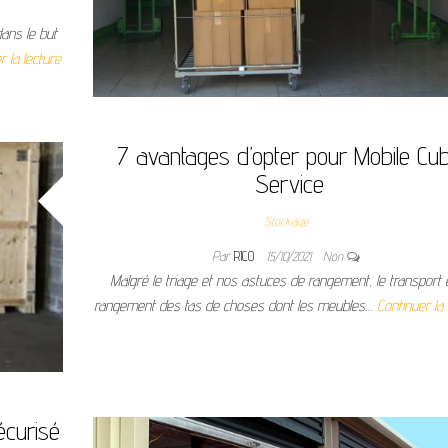
ans le but
r la lecture
7 avantages d’opter pour Mobile Cu
Service
Stockage
Par
RICO
15/10/2021
Non
Malgré le triage et nos astuces de rangement, le transport e
rangement des tas de choses dont les meubles…
Continuer la 
curisé