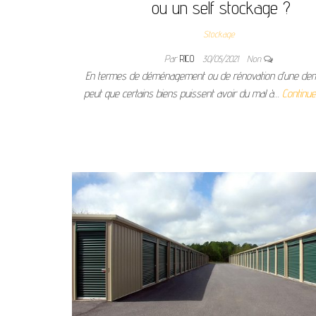
ou un self stockage ?
Stockage
Par
RICO
30/05/2021
Non
En termes de déménagement ou de rénovation d’une deme
peut que certains biens puissent avoir du mal à…
Continue