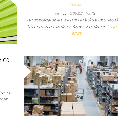
Stockage
Par
RICO
01/08/2022
Non
Le co-stockage devient une pratique de plus en plus répand
France. Lorsque vous n’avez plus assez de place à…
Continu
lecture
x de
enue une
eposer…