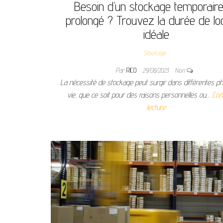
Besoin d’un stockage temporair
prolongé ? Trouvez la durée de lo
idéale
Stockage
Par
RICO
29/08/2023
Non
La nécessité de stockage peut surgir dans différentes p
vie, que ce soit pour des raisons personnelles ou…
Con
lecture