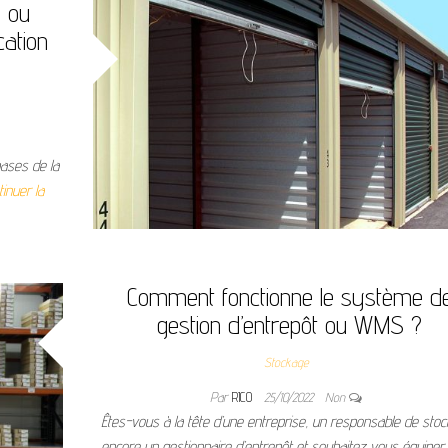
e ou
cation
hases de la
tinuer la
Comment fonctionne le système d
gestion d’entrepôt ou WMS ?
Stockage
Par
RICO
25/10/2022
Non
Êtes-vous à la tête d’une entreprise, un responsable de sto
encore un gestionnaire d’entrepôt et souhaitez vous équiper