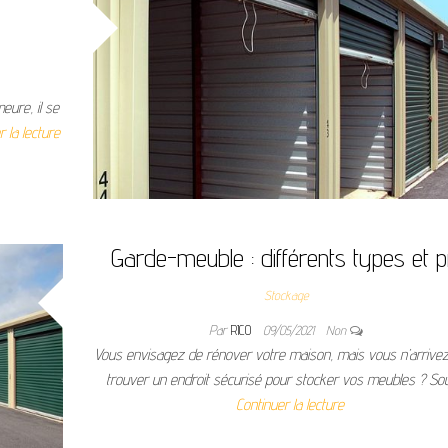
ure, il se
r la lecture
Garde-meuble : différents types et p
Stockage
Par
RICO
09/05/2021
Non
Vous envisagez de rénover votre maison, mais vous n’arrive
trouver un endroit sécurisé pour stocker vos meubles ? S
Continuer la lecture