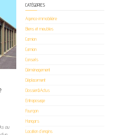
CATÉGORIES
Agence immobilière
Biens et meubles
Camion
Camion
Conseils
Déménagement
Déplacement
e
Dossier&Actus
Entreposage
Fourgon
Hangars
cks ou
Location d'engins
 d’un…