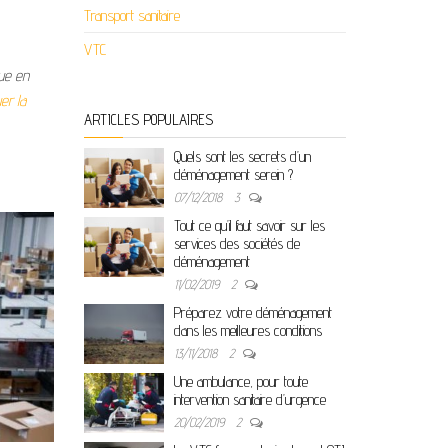
Transport sanitaire
VTC
ue en
er la
ARTICLES POPULAIRES
Quels sont les secrets d’un
déménagement serein ?
07/12/2018
3
Tout ce qu’il faut savoir sur les
services des sociétés de
déménagement
11/02/2019
2
Préparez votre déménagement
dans les meilleures conditions
13/11/2018
2
Une ambulance, pour toute
intervention sanitaire d’urgence
20/02/2019
2