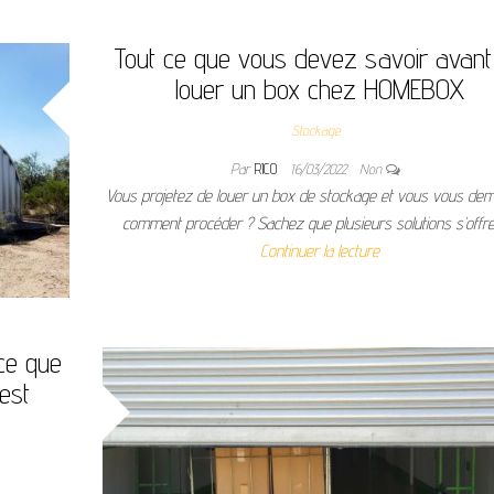
Tout ce que vous devez savoir avant
louer un box chez HOMEBOX
Stockage
Par
RICO
16/03/2022
Non
Vous projetez de louer un box de stockage et vous vous de
comment procéder ? Sachez que plusieurs solutions s’offr
Continuer la lecture
ce que
est