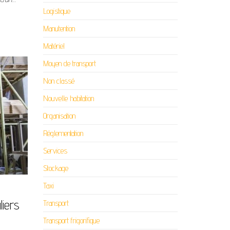
Logistique
Manutention
Matériel
Moyen de transport
Non classé
Nouvelle habitation
Organisation
Réglementation
Services
Stockage
Taxi
liers
Transport
Transport frigorifique