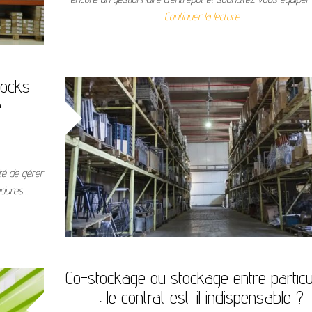
Continuer la lecture
tocks
e
ité de gérer
cédures…
Co-stockage ou stockage entre particu
: le contrat est-il indispensable ?