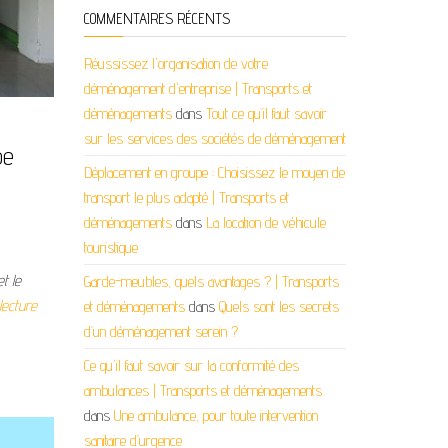
COMMENTAIRES RÉCENTS
Réussissez l'organisation de votre
déménagement d'entreprise | Transports et
déménagements
dans
Tout ce qu’il faut savoir
sur les services des sociétés de déménagement
be
Déplacement en groupe : Choisissez le moyen de
transport le plus adapté | Transports et
déménagements
dans
La location de véhicule
touristique
t le
Garde-meubles, quels avantages ? | Transports
lecture
et déménagements
dans
Quels sont les secrets
d’un déménagement serein ?
Ce qu'il faut savoir sur la conformité des
ambulances | Transports et déménagements
dans
Une ambulance, pour toute intervention
sanitaire d’urgence