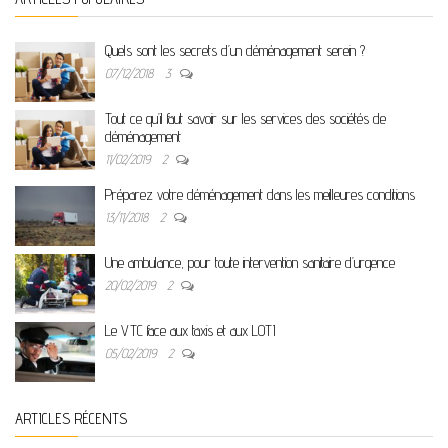
Quels sont les secrets d’un déménagement serein ?
07/12/2018
3
Tout ce qu’il faut savoir sur les services des sociétés de
déménagement
11/02/2019
2
Préparez votre déménagement dans les meilleures conditions
13/11/2018
2
Une ambulance, pour toute intervention sanitaire d’urgence
20/02/2019
2
Le VTC face aux taxis et aux LOTI
05/02/2019
2
ARTICLES RÉCENTS