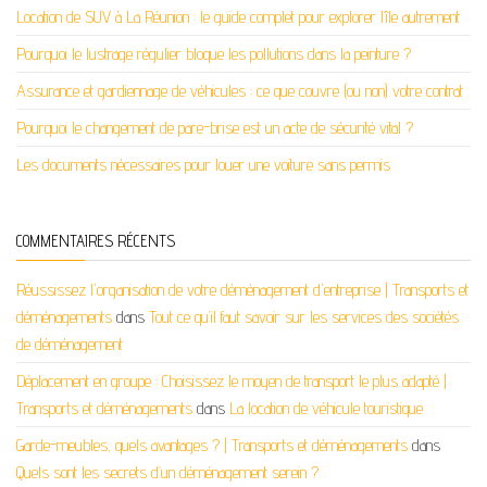
Location de SUV à La Réunion : le guide complet pour explorer l’île autrement
Pourquoi le lustrage régulier bloque les pollutions dans la peinture ?
Assurance et gardiennage de véhicules : ce que couvre (ou non) votre contrat
Pourquoi le changement de pare-brise est un acte de sécurité vital ?
Les documents nécessaires pour louer une voiture sans permis
COMMENTAIRES RÉCENTS
Réussissez l'organisation de votre déménagement d'entreprise | Transports et
déménagements
dans
Tout ce qu’il faut savoir sur les services des sociétés
de déménagement
Déplacement en groupe : Choisissez le moyen de transport le plus adapté |
Transports et déménagements
dans
La location de véhicule touristique
Garde-meubles, quels avantages ? | Transports et déménagements
dans
Quels sont les secrets d’un déménagement serein ?