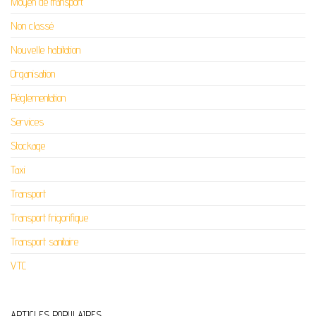
Moyen de transport
Non classé
Nouvelle habitation
Organisation
Réglementation
Services
Stockage
Taxi
Transport
Transport frigorifique
Transport sanitaire
VTC
ARTICLES POPULAIRES