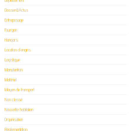
Déplacement
Dossier&Actus
Entreposage
Fourgon
Hangars
Location d'engins
Logistique
Manutention
Matériel
Moyen de transport
Non classé
Nouvelle habitation
Organisation
Réglementation