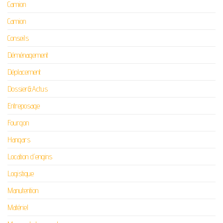
Camion
Camion
Conseils
Déménagement
Déplacement
Dossier&Actus
Entreposage
Fourgon
Hangars
Location d'engins
Logistique
Manutention
Matériel