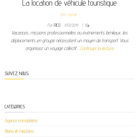
La location de véhicule touristique
Non classé
Par
RICO
11/02/2019
1
Vacances, missions professionnelles ou événements familiaux, les
déplacements en groupe nécessitent un moyen de transport. Vous
organisez un voyage collectif…
Continuer la lecture
SUIVEZ NOUS
CATÉGORIES
Agence immobilière
Biens et meubles