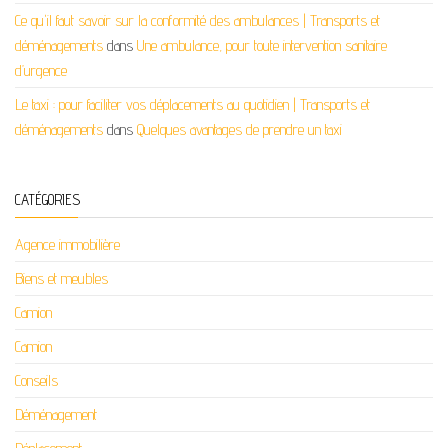
Ce qu'il faut savoir sur la conformité des ambulances | Transports et
déménagements
dans
Une ambulance, pour toute intervention sanitaire
d’urgence
Le taxi : pour faciliter vos déplacements au quotidien | Transports et
déménagements
dans
Quelques avantages de prendre un taxi
CATÉGORIES
Agence immobilière
Biens et meubles
Camion
Camion
Conseils
Déménagement