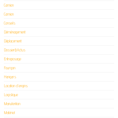
Camion
Camion
Conseils
Déménagement
Déplacement
Dossier&Actus
Entreposage
Fourgon
Hangars
Location d'engins
Logistique
Manutention
Matériel