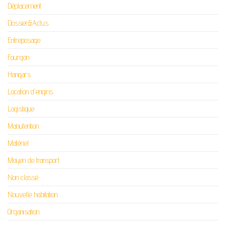
Déplacement
Dossier&Actus
Entreposage
Fourgon
Hangars
Location d'engins
Logistique
Manutention
Matériel
Moyen de transport
Non classé
Nouvelle habitation
Organisation