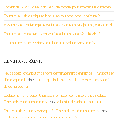
Location de SUV à La Réunion : le guide complet pour explorer l’île autrement
Pourquoi le lustrage régulier bloque les pollutions dans la peinture ?
Assurance et gardiennage de véhicules : ce que couvre (ou non) votre contrat
Pourquoi le changement de pare-brise est un acte de sécurité vital ?
Les documents nécessaires pour louer une voiture sans permis
COMMENTAIRES RÉCENTS
Réussissez l'organisation de votre déménagement d'entreprise | Transports et
déménagements
dans
Tout ce qu’il faut savoir sur les services des sociétés
de déménagement
Déplacement en groupe : Choisissez le moyen de transport le plus adapté |
Transports et déménagements
dans
La location de véhicule touristique
Garde-meubles, quels avantages ? | Transports et déménagements
dans
Quels sont les secrets d’un déménagement serein ?