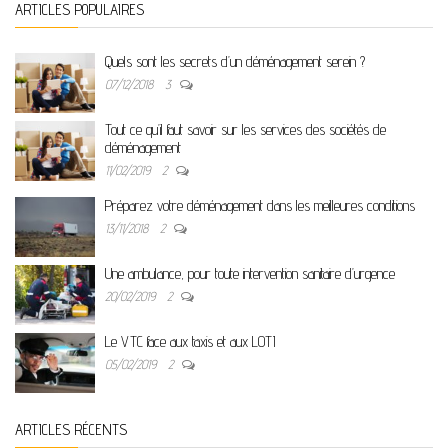
ARTICLES POPULAIRES
Quels sont les secrets d’un déménagement serein ?
07/12/2018
3
Tout ce qu’il faut savoir sur les services des sociétés de
déménagement
11/02/2019
2
Préparez votre déménagement dans les meilleures conditions
13/11/2018
2
Une ambulance, pour toute intervention sanitaire d’urgence
20/02/2019
2
Le VTC face aux taxis et aux LOTI
05/02/2019
2
ARTICLES RÉCENTS