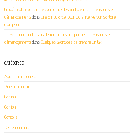
Ce qu'il faut savoir sur la conformité des ambulances | Transports et
déménagements
dans
Une ambulance, pour toute intervention sanitaire
d’urgence
Le taxi : pour faciliter vos déplacements au quotidien | Transports et
déménagements
dans
Quelques avantages de prendre un taxi
CATÉGORIES
Agence immobilière
Biens et meubles
Camion
Camion
Conseils
Déménagement