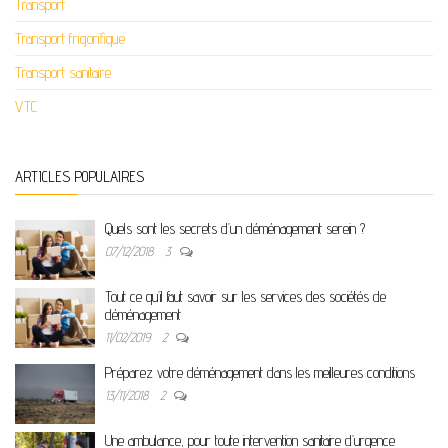
Transport
Transport frigorifique
Transport sanitaire
VTC
ARTICLES POPULAIRES
Quels sont les secrets d’un déménagement serein ?
07/12/2018
3
Tout ce qu’il faut savoir sur les services des sociétés de
déménagement
11/02/2019
2
Préparez votre déménagement dans les meilleures conditions
13/11/2018
2
Une ambulance, pour toute intervention sanitaire d’urgence