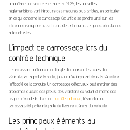
propriétaires de voiture en France. En 2025, les nouvelles
réglementations vont introduire des mesures plus strictes, en particulier
en ce qui concerne le carrossage. Cet article se penche ainsi sur les
tolérances appliquées lors du contrôle technique et ce qui est attendu des
automobilistes.
L’impact de carrossage lors du
contrôle technique
Le carrossage, défini comme l’angle d’inclinaison des roues d’un
véhicule par rapport à la route, joue un rôle important dans la sécurité et
l’efficacité de la conduite. Un carrossage défectueux peut entraîner des
problèmes d’usure des pneus, des vibrations au volant et même des
risques d’accidents. Lors du
contrôle technique
, l’évaluation du
carrossage fait partie intégrante de l’examen général du véhicule.
Les principaux éléments au