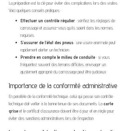
La préparation est la clé pour éviter des complications lors des visites.
Voici quelques conseils pratiques :
Effectuer un contrôle régulier
: vérifiez les réglages de
carrossage et assurez-vous qu’ils soient dans les normes
requises.
S’assurer de l’état des pneus
: une usure anormale peut
rapidement alerter un technicien.
Prendre en compte le milieu de conduite
: si vous
fréquentez souvent des terrains difficiles, envisager un
ajustement approprié du carrossage peut être judicieux.
Importance de la conformité administrative
En parallèle de la conformité technique, celui qui passe son contrôle
technique doit veiller à la bonne tenue de ses documents. La
carte
grise
et le certificat d’assurance doivent être à jour et en règle pour
éviter des sanctions administratives lors de l’inspection.