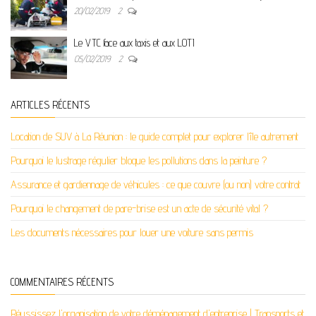
20/02/2019
2
Le VTC face aux taxis et aux LOTI
05/02/2019
2
ARTICLES RÉCENTS
Location de SUV à La Réunion : le guide complet pour explorer l’île autrement
Pourquoi le lustrage régulier bloque les pollutions dans la peinture ?
Assurance et gardiennage de véhicules : ce que couvre (ou non) votre contrat
Pourquoi le changement de pare-brise est un acte de sécurité vital ?
Les documents nécessaires pour louer une voiture sans permis
COMMENTAIRES RÉCENTS
Réussissez l'organisation de votre déménagement d'entreprise | Transports et