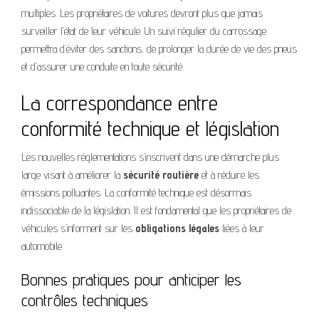
multiples. Les propriétaires de voitures devront plus que jamais
surveiller l’état de leur véhicule. Un suivi régulier du carrossage
permettra d’éviter des sanctions, de prolonger la durée de vie des pneus
et d’assurer une conduite en toute sécurité.
La correspondance entre
conformité technique et législation
Les nouvelles réglementations s’inscrivent dans une démarche plus
large visant à améliorer la
sécurité routière
et à réduire les
émissions polluantes. La conformité technique est désormais
indissociable de la législation. Il est fondamental que les propriétaires de
véhicules s’informent sur les
obligations légales
liées à leur
automobile.
Bonnes pratiques pour anticiper les
contrôles techniques