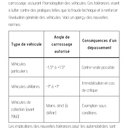
carrossage, assurant l’homologation des véhicules. Ces tolérances visent
à lutter contre des pratiques telles que la fraude technique et à renforcer
l’évaluation générale des véhicules. Voici un aperçu des nouvelles
normes :
Angle de
Conséquences d’un
Type de véhicule
carrossage
dépassement
autorisé
Véhicules
-1,5° à +1,5°
Contre-visite possible
particuliers
Immobilisation en cas
Véhicules utilitaires
-1° à +1°
de critique
Véhicules de
Moins strict (à
Exemption sous
collection (avant
définir)
conditions
1960)
Les implications des nouvelles tolérances pour les automobilistes sont