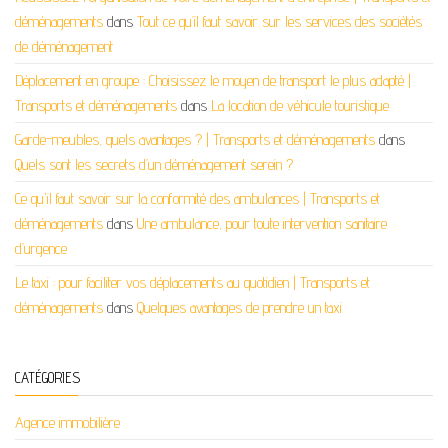
déménagements
dans
Tout ce qu’il faut savoir sur les services des sociétés
de déménagement
Déplacement en groupe : Choisissez le moyen de transport le plus adapté |
Transports et déménagements
dans
La location de véhicule touristique
Garde-meubles, quels avantages ? | Transports et déménagements
dans
Quels sont les secrets d’un déménagement serein ?
Ce qu'il faut savoir sur la conformité des ambulances | Transports et
déménagements
dans
Une ambulance, pour toute intervention sanitaire
d’urgence
Le taxi : pour faciliter vos déplacements au quotidien | Transports et
déménagements
dans
Quelques avantages de prendre un taxi
CATÉGORIES
Agence immobilière