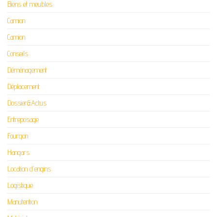
Biens et meubles
Camion
Camion
Conseils
Déménagement
Déplacement
Dossier&Actus
Entreposage
Fourgon
Hangars
Location d'engins
Logistique
Manutention