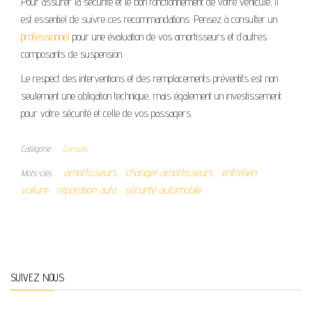
Pour assurer la sécurité et le bon fonctionnement de votre véhicule, il
est essentiel de suivre ces recommandations. Pensez à consulter un
professionnel
pour une évaluation de vos amortisseurs et d’autres
composants de suspension.
Le respect des interventions et des remplacements préventifs est non
seulement une obligation technique, mais également un investissement
pour votre sécurité et celle de vos passagers.
Catégorie
Conseils
amortisseurs
changer amortisseurs
entretien
Mots-clés
voiture
réparation auto
sécurité automobile
SUIVEZ NOUS