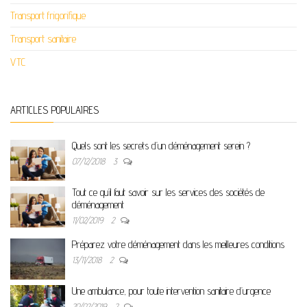
Transport frigorifique
Transport sanitaire
VTC
ARTICLES POPULAIRES
Quels sont les secrets d’un déménagement serein ?
07/12/2018
3
Tout ce qu’il faut savoir sur les services des sociétés de
déménagement
11/02/2019
2
Préparez votre déménagement dans les meilleures conditions
13/11/2018
2
Une ambulance, pour toute intervention sanitaire d’urgence
20/02/2019
2