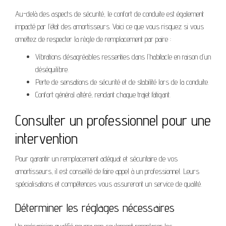
Au-delà des aspects de sécurité, le confort de conduite est également
impacté par l’état des amortisseurs. Voici ce que vous risquez si vous
omettez de respecter la règle de remplacement par paire :
Vibrations désagréables ressenties dans l’habitacle en raison d’un
déséquilibre.
Perte de sensations de sécurité et de stabilité lors de la conduite.
Confort général altéré, rendant chaque trajet fatigant.
Consulter un professionnel pour une
intervention
Pour garantir un remplacement adéquat et sécuritaire de vos
amortisseurs, il est conseillé de faire appel à un professionnel. Leurs
spécialisations et compétences vous assureront un service de qualité.
Déterminer les réglages nécessaires