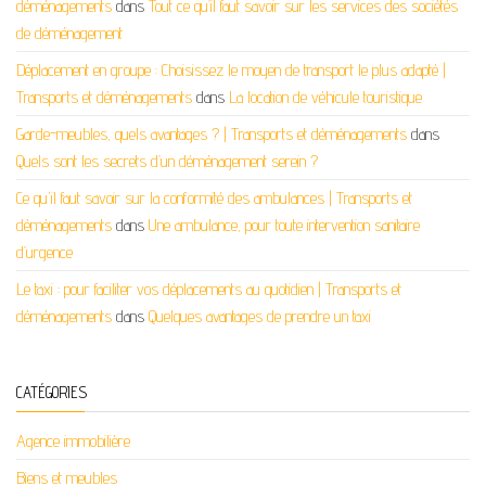
déménagements
dans
Tout ce qu’il faut savoir sur les services des sociétés
de déménagement
Déplacement en groupe : Choisissez le moyen de transport le plus adapté |
Transports et déménagements
dans
La location de véhicule touristique
Garde-meubles, quels avantages ? | Transports et déménagements
dans
Quels sont les secrets d’un déménagement serein ?
Ce qu'il faut savoir sur la conformité des ambulances | Transports et
déménagements
dans
Une ambulance, pour toute intervention sanitaire
d’urgence
Le taxi : pour faciliter vos déplacements au quotidien | Transports et
déménagements
dans
Quelques avantages de prendre un taxi
CATÉGORIES
Agence immobilière
Biens et meubles