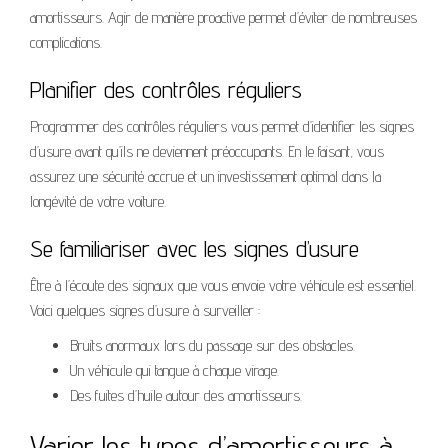
amortisseurs. Agir de manière proactive permet d’éviter de nombreuses
complications.
Planifier des contrôles réguliers
Programmer des contrôles réguliers vous permet d’identifier les signes
d’usure avant qu’ils ne deviennent préoccupants. En le faisant, vous
assurez une sécurité accrue et un investissement optimal dans la
longévité de votre voiture.
Se familiariser avec les signes d’usure
Être à l’écoute des signaux que vous envoie votre véhicule est essentiel.
Voici quelques signes d’usure à surveiller :
Bruits anormaux lors du passage sur des obstacles.
Un véhicule qui tangue à chaque virage.
Des fuites d’huile autour des amortisseurs.
Varier les types d’amortisseurs à