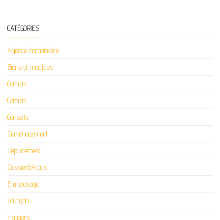
CATÉGORIES
Agence immobilière
Biens et meubles
Camion
Camion
Conseils
Déménagement
Déplacement
Dossier&Actus
Entreposage
Fourgon
Hangars