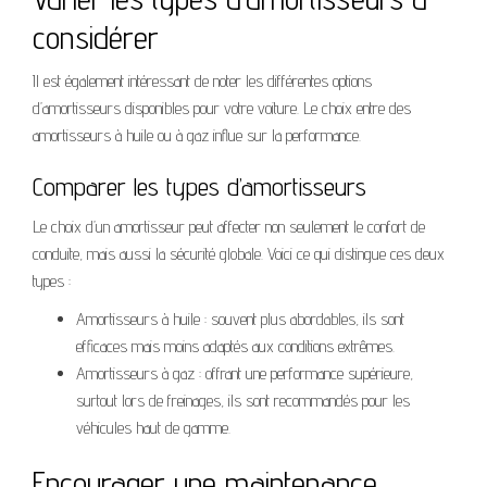
considérer
Il est également intéressant de noter les différentes options
d’amortisseurs disponibles pour votre voiture. Le choix entre des
amortisseurs à huile ou à gaz influe sur la performance.
Comparer les types d’amortisseurs
Le choix d’un amortisseur peut affecter non seulement le confort de
conduite, mais aussi la sécurité globale. Voici ce qui distingue ces deux
types :
Amortisseurs à huile : souvent plus abordables, ils sont
efficaces mais moins adaptés aux conditions extrêmes.
Amortisseurs à gaz : offrant une performance supérieure,
surtout lors de freinages, ils sont recommandés pour les
véhicules haut de gamme.
Encourager une maintenance