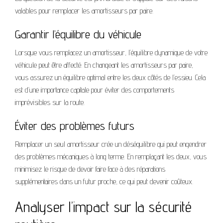
valables pour remplacer les amortisseurs par paire.
Garantir l’équilibre du véhicule
Lorsque vous remplacez un amortisseur, l’équilibre dynamique de votre
véhicule peut être affecté. En changeant les amortisseurs par paire,
vous assurez un équilibre optimal entre les deux côtés de l’essieu. Cela
est d’une importance capitale pour éviter des comportements
imprévisibles sur la route.
Éviter des problèmes futurs
Remplacer un seul amortisseur crée un déséquilibre qui peut engendrer
des problèmes mécaniques à long terme. En remplaçant les deux, vous
minimisez le risque de devoir faire face à des réparations
supplémentaires dans un futur proche, ce qui peut devenir coûteux.
Analyser l’impact sur la sécurité