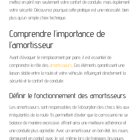
mettez en péril non seulement votre confort de conduite, mais également
votre sécurité. Découvrez pourquoi cette pratique est une nécessité, bien
plus qu’un simple choix technique.
Comprendre l’importance de
l’amortisseur
Avant d’évoquer le remplacement par paire, il est essentiel de
comprendre le rôle des
amortisseurs
. Ces éléments garantissent une
liaison stable entre la route et votre véhicule, influençant directement la
sécurité et le confort de conduite.
Définir le fonctionnement des amortisseurs
Les amortisseurs sont responsables de l’absorption des chocs liés aux
irrégularités de la route. Ils permettent d’éviter que la carrosserie ne se
balance de manière excessive, offrant ainsi une meilleure adhérence et
une conduite plus agréable. Avec un amortisseur en bon état, les roues
demeurent en contact avec le sol, même lors de freinages brusques.