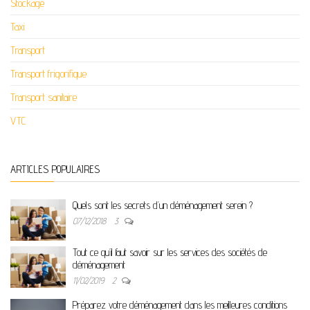
Stockage
Taxi
Transport
Transport frigorifique
Transport sanitaire
VTC
ARTICLES POPULAIRES
Quels sont les secrets d’un déménagement serein ?
07/12/2018
3
Tout ce qu’il faut savoir sur les services des sociétés de
déménagement
11/02/2019
2
Préparez votre déménagement dans les meilleures conditions