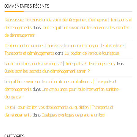
COMMENTAIRES RÉCENTS
Réussissez l'organisation de votre déménagement d'entreprise | Transports et
déménagements
dans
Tout ce qu’il faut savoir sur les services des sociétés
de déménagement
Déplacement en groupe : Choisissez le moyen de transport le plus adapté |
Transports et déménagements
dans
La location de véhicule touristique
Garde-meubles, quels avantages ? | Transports et déménagements
dans
Quels sont les secrets d’un déménagement serein ?
Ce qu'il faut savoir sur la conformité des ambulances | Transports et
déménagements
dans
Une ambulance, pour toute intervention sanitaire
d’urgence
Le taxi : pour faciliter vos déplacements au quotidien | Transports et
déménagements
dans
Quelques avantages de prendre un taxi
CATÉGORIES