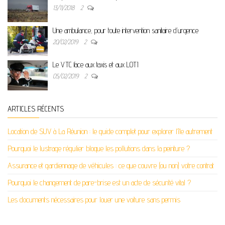
13/11/2018
2
Une ambulance, pour toute intervention sanitaire d’urgence
20/02/2019
2
Le VTC face aux taxis et aux LOTI
05/02/2019
2
ARTICLES RÉCENTS
Location de SUV à La Réunion : le guide complet pour explorer l’île autrement
Pourquoi le lustrage régulier bloque les pollutions dans la peinture ?
Assurance et gardiennage de véhicules : ce que couvre (ou non) votre contrat
Pourquoi le changement de pare-brise est un acte de sécurité vital ?
Les documents nécessaires pour louer une voiture sans permis