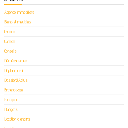
Agence immobilière
Biens et meubles
Camion
Camion
Conseils
Déménagement
Déplacement
Dossier&Actus
Entreposage
Fourgon
Hangars
Location d'engins