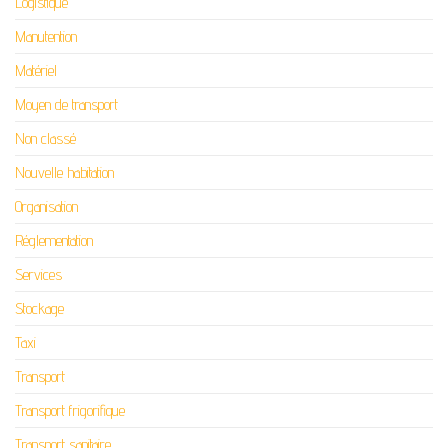
Logistique
Manutention
Matériel
Moyen de transport
Non classé
Nouvelle habitation
Organisation
Réglementation
Services
Stockage
Taxi
Transport
Transport frigorifique
Transport sanitaire