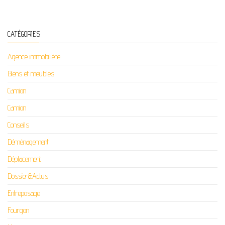
CATÉGORIES
Agence immobilière
Biens et meubles
Camion
Camion
Conseils
Déménagement
Déplacement
Dossier&Actus
Entreposage
Fourgon