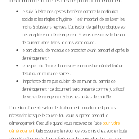
Il est important de prendre des mesures pendant le déménagement :
le suivi à lettre des gestes barrières comme la destination
sociale et les règles d’hygiène : il est important de se laver les
mains à plusieurs reprises. L’utilisation de gel hydrologique est
très adaptée à un déménagement. Si vous ressentez le besoin
de tousser alors, faites-le dans votre coude ;
le port absolu de masque de protection avant, pendant et après le
déménagement ;
le respect de l’heure du couvre-feu qui est en général fixé en
début ou en milieu de soirée ;
l’importance de ne pas oublier de se munir du permis de
déménagement : ce document sera présenté comme justificatif
de votre déménagement à tous les postes de contrôle.
L’obtention d’une attestation de déplacement obligatoire est parfois
nécessaire lorsque le couvre-feu vous surprend pendant le
déménagement. C’est utile quand vous recevez de l’aide
pour votre
déménagement
. Cela assurera le retour de vos amis chez eux en toute
sécurité même après l’heure fixée pour le couvre-feu. Ces cas sont