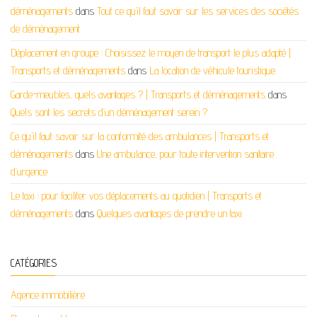
déménagements
dans
Tout ce qu’il faut savoir sur les services des sociétés
de déménagement
Déplacement en groupe : Choisissez le moyen de transport le plus adapté |
Transports et déménagements
dans
La location de véhicule touristique
Garde-meubles, quels avantages ? | Transports et déménagements
dans
Quels sont les secrets d’un déménagement serein ?
Ce qu'il faut savoir sur la conformité des ambulances | Transports et
déménagements
dans
Une ambulance, pour toute intervention sanitaire
d’urgence
Le taxi : pour faciliter vos déplacements au quotidien | Transports et
déménagements
dans
Quelques avantages de prendre un taxi
CATÉGORIES
Agence immobilière