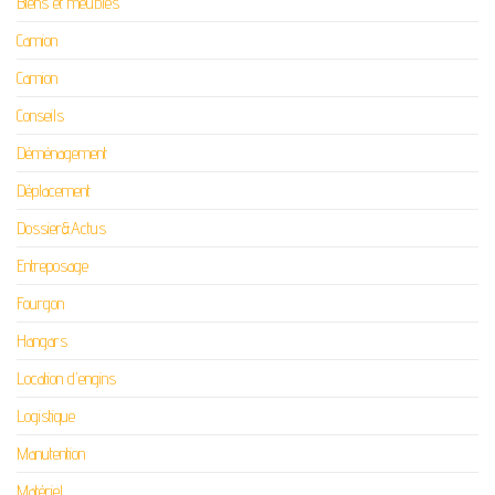
Biens et meubles
Camion
Camion
Conseils
Déménagement
Déplacement
Dossier&Actus
Entreposage
Fourgon
Hangars
Location d'engins
Logistique
Manutention
Matériel