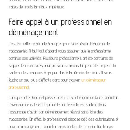
traités de motifs familiaux impérieux.
Faire appel à un professionnel en
déménagement
C’est la meilleure attitude à adopter pour vous éviter beaucoup de
tracasseries. Il faut tout d’abord vous assurer que le professionnel
continue ses activités. Plusieurs professionnels ont été contraints de
stopper leurs activités pour plusieurs raisons. On peut citer la peur, la
santé ou les manques à gagner dus à la pénurie de clients. Il vous
faudra un peu plus d’efforts donc pour trouver
un déménageur
professionnel
.
Lorsque cette étape est passée, celui-ci se chargera de toute l’opération.
L’avantage dans le fait de procéder de la sorte est surtout dans
l’assurance d’avoir son déménagement réussi sans faire des
tracasseries. En effet, le professionnel dispose déjà des autorisations et
pourra bien organiser l’opération sans ambiguïté. Le gain d’un temps