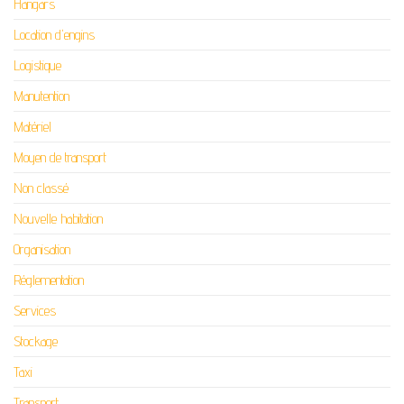
Hangars
Location d'engins
Logistique
Manutention
Matériel
Moyen de transport
Non classé
Nouvelle habitation
Organisation
Réglementation
Services
Stockage
Taxi
Transport