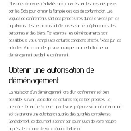
Plusieurs domaines d’activités sont impactés par les mesures prises
par les États pour arrêter la flambée des cas de contamination. Les
vagues de confinements sont des périodes très dures à vivres par les
populations. Des restrictions ont été mises sur les déplacements des
personnes et des biens. Par exemple, les déménagements sont
possibles si vous remplissez certaines conditions strictes fixées par les
autorités. Voici un article qui vous explique comment effectuer un
déménagement pendant le confinement.
Obtenir une autorisation de
déménagement
La réalisation d’un déménagement lors d’un confinement est bien
possible, suivant l’application de certaines règles bien précises. La
première démarche à mener quand vous préparez votre déménagement
est de prendre une autorisation auprès des autorités compétentes.
Généralement, ce document s’obtient par soumission de votre requête
auprès de la mairie de votre région d’habitation.