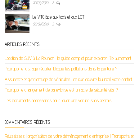
20/02/2019
2
Le VTC face aux taxis et aux LOTI
05/02/2019
2
ARTICLES RÉCENTS
Location de SUV à La Réunion : le guide complet pour explorer l’île autrement
Pourquoi le lustrage régulier bloque les pollutions dans la peinture ?
Assurance et gardiennage de véhicules : ce que couvre (ou non) votre contrat
Pourquoi le changement de pare-brise est un acte de sécurité vital ?
Les documents nécessaires pour louer une voiture sans permis
COMMENTAIRES RÉCENTS
Réussissez l'organisation de votre déménagement d'entreprise | Transports et