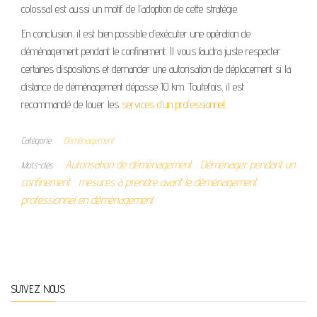
colossal est aussi un motif de l’adoption de cette stratégie.
En conclusion, il est bien possible d’exécuter une opération de
déménagement pendant le confinement. Il vous faudra juste respecter
certaines dispositions et demander une autorisation de déplacement si la
distance de déménagement dépasse 10 km. Toutefois, il est
recommandé de louer les
services d’un professionnel
.
Catégorie
Déménagement
Autorisation de déménagement
Déménager pendant un
Mots-clés
confinement
mesures à prendre avant le déménagement
professionnel en déménagement
SUIVEZ NOUS