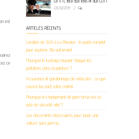
Le VTC face aux taxis et aux LOTI
05/02/2019
2
ion est
ARTICLES RÉCENTS
Location de SUV à La Réunion : le guide complet
pour explorer l’île autrement
insérez
Pourquoi le lustrage régulier bloque les
cez ce
pollutions dans la peinture ?
Assurance et gardiennage de véhicules : ce que
couvre (ou non) votre contrat
Pourquoi le changement de pare-brise est un
acte de sécurité vital ?
Les documents nécessaires pour louer une
voiture sans permis