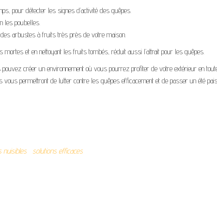
mps, pour détecter les signes d’activité des guêpes.
n les poubelles.
 des arbustes à fruits très près de votre maison.
es mortes et en nettoyant les fruits tombés, réduit aussi l’attrait pour les guêpes.
ous pouvez créer un environnement où vous pourrez profiter de votre extérieur en tout
 vous permettront de lutter contre les guêpes efficacement et de passer un été paisi
 nuisibles
solutions efficaces