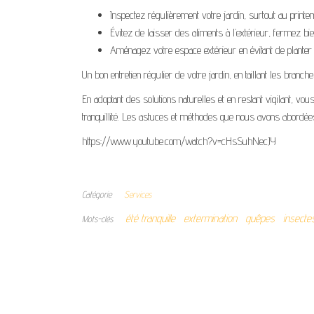
Inspectez régulièrement votre jardin, surtout au printe
Évitez de laisser des aliments à l’extérieur, fermez bie
Aménagez votre espace extérieur en évitant de planter
Un bon entretien régulier de votre jardin, en taillant les branch
En adoptant des solutions naturelles et en restant vigilant, v
tranquillité. Les astuces et méthodes que nous avons abordées
https://www.youtube.com/watch?v=cHsSuhNecJY
Catégorie
Services
été tranquille
extermination
guêpes
insectes
Mots-clés