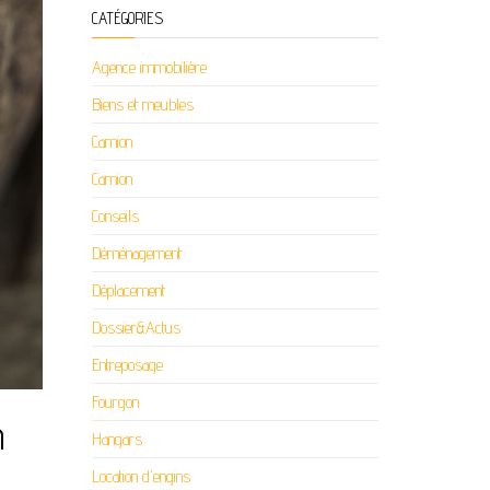
CATÉGORIES
Agence immobilière
Biens et meubles
Camion
Camion
Conseils
Déménagement
Déplacement
Dossier&Actus
Entreposage
Fourgon
n
Hangars
Location d'engins