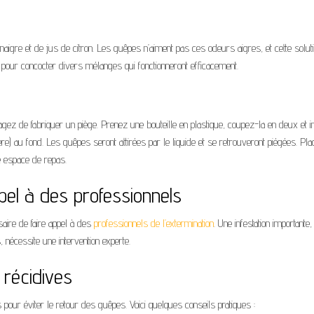
naigre et de jus de citron. Les guêpes n’aiment pas ces odeurs aigres, et cette solut
té pour concocter divers mélanges qui fonctionneront efficacement.
agez de fabriquer un piège. Prenez une bouteille en plastique, coupez-la en deux et 
) au fond. Les guêpes seront attirées par le liquide et se retrouveront piégées. Pla
re espace de repas.
pel à des professionnels
saire de faire appel à des
professionnels de l’extermination
. Une infestation importante,
 nécessite une intervention experte.
 récidives
our éviter le retour des guêpes. Voici quelques conseils pratiques :