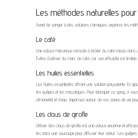
Les méthodes naturelles pour 
Avant de songer à des solutions chimiques, explorez les métho
Le café
Une astuce méconnue consiste à brûler du café moulu dans u
Évitez d’utiliser du marc de café, car son efficacité est limit
Les huiles essentielles
Les huiles essentielles offrent une solution polyvalente. En 
les guêpes et les moustiques. Pour fabriquer ce spray, il vous 
citronnelle) et d’eau. Vaporisez autour de vos zones de vie pour
Les clous de girofle
Utiliser des clous de girofle est une astuce ancienne et effic
les dans une soucoupe pour diffuser leur odeur. Les guêpes n’