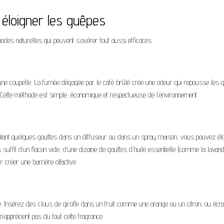
éloigner les guêpes
des naturelles qui peuvent s’avérer tout aussi efficaces.
ne coupelle. La fumée dégagée par le café brûlé crée une odeur qui repousse les 
ée. Cette méthode est simple, économique et respectueuse de l’environnement.
ajoutant quelques gouttes dans un diffuseur ou dans un spray maison, vous pouvez él
suffit d’un flacon vide, d’une dizaine de gouttes d’huile essentielle (comme la lavan
 créer une barrière olfactive.
ace. Insérez des clous de girofle dans un fruit comme une orange ou un citron, ou écr
apprécient pas du tout cette fragrance.