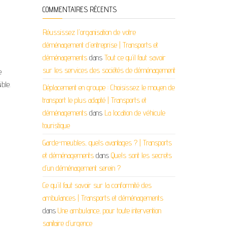
COMMENTAIRES RÉCENTS
Réussissez l'organisation de votre
déménagement d'entreprise | Transports et
déménagements
dans
Tout ce qu’il faut savoir
sur les services des sociétés de déménagement
e
ble.
Déplacement en groupe : Choisissez le moyen de
transport le plus adapté | Transports et
déménagements
dans
La location de véhicule
touristique
Garde-meubles, quels avantages ? | Transports
et déménagements
dans
Quels sont les secrets
d’un déménagement serein ?
Ce qu'il faut savoir sur la conformité des
ambulances | Transports et déménagements
dans
Une ambulance, pour toute intervention
sanitaire d’urgence