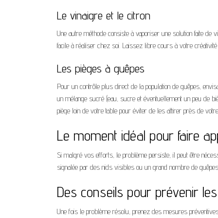
Le vinaigre et le citron
Une autre méthode consiste à vaporiser une solution faite de vi
facile à réaliser chez soi. Laissez libre cours à votre créativi
Les pièges à guêpes
Pour un contrôle plus direct de la population de guêpes, envis
un mélange sucré (eau, sucre et éventuellement un peu de bière
piège loin de votre table pour éviter de les attirer près de vot
Le moment idéal pour faire ap
Si malgré vos efforts, le problème persiste, il peut être néces
signalée par des nids visibles ou un grand nombre de guêpes,
Des conseils pour prévenir les
Une fois le problème résolu, prenez des mesures préventives p