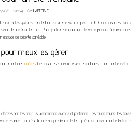
06/2025
Non
Par
LAETITIA C
mar si les guêpes décident de s’inviter à votre repas. En effet, ces insectes, bien 
l s’agit de protéger leur nid. Pour profiter sereinement de votre jardin, découvrez nos
un espace de détente agréable.
pour mieux les gérer
omportement des
guêpes
. Ces insectes sociaux, vivant en colonies, cherchent à établir 
 attirées par les résidus alimentaires sucrés et protéinés. Les fruits mûrs, les bois
votre espace. Il en résulte une augmentation de leur présence, notamment à la fin de l