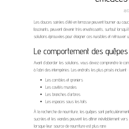
18/
Les douces soirées d’été en terrasse peuvent tourner au cauche
fascinants, peuvent devenir très envahissants, surtout lorsqu’i
solutions éprouvées pour éloigner ces nuisibles et retrouver 
Le comportement des guêpes 
Avant d’aborder les solutions, vous devez comprendre le c
à l’abri des intempéries. Les endroits les plus prisés incluent :
Les combles et greniers
Les cavités murales
Les branches d’arbres
Les espaces sous les toits
À la recherche de nourriture, les guêpes sont particulièrement
sucrées et les viandes peuvent les attirer inévitablement vers 
lorsque leur source de nourriture est plus rare.