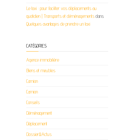
Le taxi : pour faciliter vos déplacements au
quotidien | Transports et déménagements
dans
Quelques avantages de prendre un taxi
CATÉGORIES
Agence immobilière
Biens et meubles
Camion
Camion
Conseils
Déménagement
Déplacement
Dossier&Actus