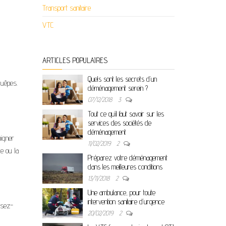
Transport sanitaire
VTC
ARTICLES POPULAIRES
Quels sont les secrets d’un
guêpes.
déménagement serein ?
07/12/2018
3
Tout ce qu’il faut savoir sur les
services des sociétés de
déménagement
oigner
11/02/2019
2
de ou la
Préparez votre déménagement
dans les meilleures conditions
13/11/2018
2
Une ambulance, pour toute
intervention sanitaire d’urgence
asez-
20/02/2019
2