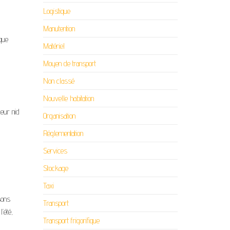
Logistique
Manutention
que
Matériel
Moyen de transport
Non classé
Nouvelle habitation
leur nid
Organisation
Réglementation
Services
Stockage
Taxi
sons
Transport
’été,
Transport frigorifique