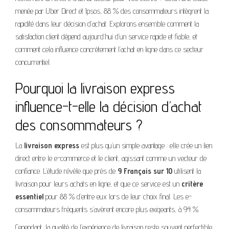
menée par Uber Direct et Ipsos, 88 % des consommateurs intègrent la
rapidité dans leur décision d’achat. Explorons ensemble comment la
satisfaction client dépend aujourd’hui d’un service rapide et fiable, et
comment cela influence concrètement l’achat en ligne dans ce secteur
concurrentiel.
Pourquoi la livraison express
influence-t-elle la décision d’achat
des consommateurs ?
La
livraison express
est plus qu’un simple avantage : elle crée un lien
direct entre le e-commerce et le client, agissant comme un vecteur de
confiance. L’étude révèle que près de
9 Français sur 10
utilisent la
livraison pour leurs achats en ligne, et que ce service est un
critère
essentiel
pour 88 % d’entre eux lors de leur choix final. Les e-
consommateurs fréquents s’avèrent encore plus exigeants, à 94 %.
Cependant, la qualité de l’expérience de livraison reste souvent perfectible.