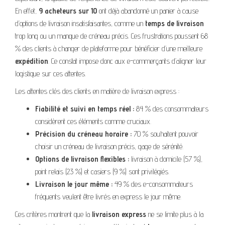
En effet,
9 acheteurs sur 10
ont déjà abandonné un panier à cause
d’options de livraison insatisfaisantes, comme un
temps de livraison
trop long ou un manque de créneau précis. Ces frustrations poussent 68
% des clients à changer de plateforme pour bénéficier d’une meilleure
expédition
. Ce constat impose donc aux e-commerçants d’aligner leur
logistique sur ces attentes.
Les attentes clés des clients en matière de livraison express :
Fiabilité et suivi en temps réel :
84 % des consommateurs
considèrent ces éléments comme cruciaux.
Précision du créneau horaire :
70 % souhaitent pouvoir
choisir un créneau de livraison précis, gage de sérénité.
Options de livraison flexibles :
livraison à domicile (57 %),
point relais (23 %) et casiers (9 %) sont privilégiés.
Livraison le jour même :
49 % des e-consommateurs
fréquents veulent être livrés en express le jour même.
Ces critères montrent que la
livraison express
ne se limite plus à la