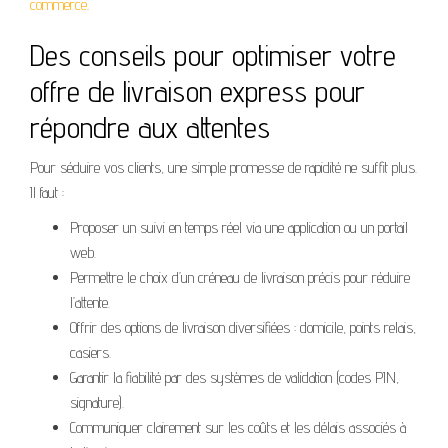
commerce
.
Des conseils pour optimiser votre
offre de livraison express pour
répondre aux attentes
Pour séduire vos clients, une simple promesse de rapidité ne suffit plus.
Il faut :
Proposer un suivi en temps réel via une application ou un portail
web.
Permettre le choix d’un créneau de livraison précis pour réduire
l’attente.
Offrir des options de livraison diversifiées : domicile, points relais,
casiers.
Garantir la fiabilité par des systèmes de validation (codes PIN,
signature).
Communiquer clairement sur les coûts et les délais associés à