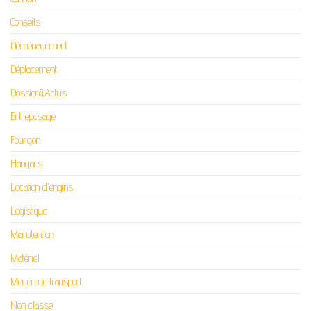
Conseils
Déménagement
Déplacement
Dossier&Actus
Entreposage
Fourgon
Hangars
Location d'engins
Logistique
Manutention
Matériel
Moyen de transport
Non classé