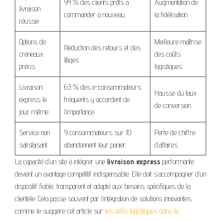
94 % des clients prêts à
Augmentation de
livraison
commander à nouveau
la fidélisation
réussie
Options de
Meilleure maîtrise
Réduction des retours et des
créneaux
des coûts
litiges
précis
logistiques
Livraison
63 % des e-consommateurs
Hausse du taux
express le
fréquents y accordent de
de conversion
jour même
l’importance
Service non
9 consommateurs sur 10
Perte de chiffre
satisfaisant
abandonnent leur panier
d’affaires
La capacité d’un site à intégrer une
livraison express
performante
devient un avantage compétitif indispensable. Elle doit s’accompagner d’un
dispositif fiable, transparent et adapté aux besoins spécifiques de la
clientèle. Cela passe souvent par l’intégration de solutions innovantes,
comme le suggère cet article sur
les défis logistiques dans le