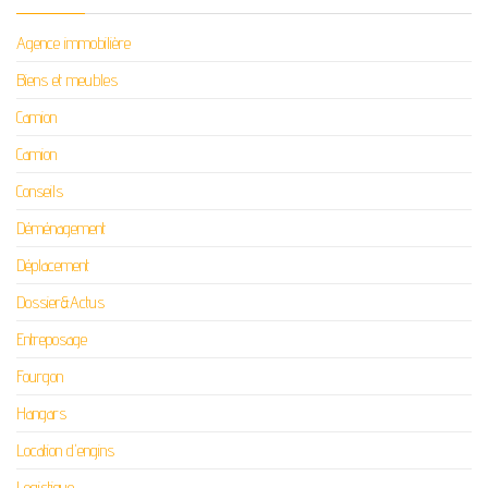
Agence immobilière
Biens et meubles
Camion
Camion
Conseils
Déménagement
Déplacement
Dossier&Actus
Entreposage
Fourgon
Hangars
Location d'engins
Logistique