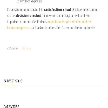
la livraison express.
Ce positionnement soutient la
satisfaction client
et influe directement
sur la
décision d’achat
. L’innovation technologique est un levier
important, comme détaillé dans
la gestion des pics de demande en
livraison express
, qui illustre la nécessité d’une coordination optimale.
Catégorie
Services
SUIVEZ NOUS
CATÉGORIES