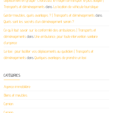
Déplacement en groupe : Choisissez le moyen de transport le plus adapté |
Transports et déménagements
dans
La location de véhicule touristique
Garde-meubles, quels avantages ? | Transports et déménagements
dans
Quels sont les secrets d’un déménagement serein ?
Ce qu'il faut savoir sur la conformité des ambulances | Transports et
déménagements
dans
Une ambulance, pour toute intervention sanitaire
d’urgence
Le taxi : pour faciliter vos déplacements au quotidien | Transports et
déménagements
dans
Quelques avantages de prendre un taxi
CATÉGORIES
Agence immobilière
Biens et meubles
Camion
Camion