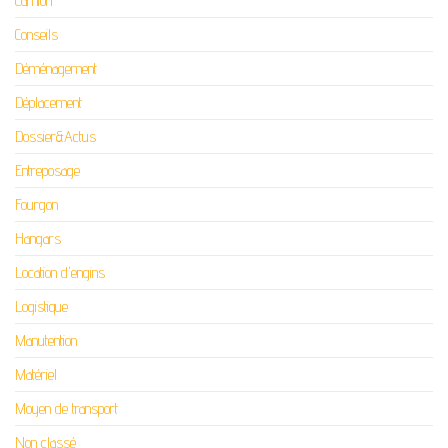
Camion
Conseils
Déménagement
Déplacement
Dossier&Actus
Entreposage
Fourgon
Hangars
Location d'engins
Logistique
Manutention
Matériel
Moyen de transport
Non classé