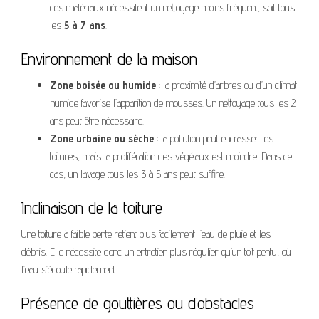
ces matériaux nécessitent un nettoyage moins fréquent, soit tous
les
5 à 7 ans
.
Environnement de la maison
Zone boisée ou humide
: la proximité d’arbres ou d’un climat
humide favorise l’apparition de mousses. Un nettoyage tous les 2
ans peut être nécessaire.
Zone urbaine ou sèche
: la pollution peut encrasser les
toitures, mais la prolifération des végétaux est moindre. Dans ce
cas, un lavage tous les 3 à 5 ans peut suffire.
Inclinaison de la toiture
Une toiture à faible pente retient plus facilement l’eau de pluie et les
débris. Elle nécessite donc un entretien plus régulier qu’un toit pentu, où
l’eau s’écoule rapidement.
Présence de gouttières ou d’obstacles