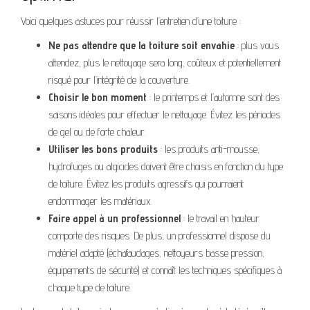
Voici quelques astuces pour réussir l’entretien d’une toiture :
Ne pas attendre que la toiture soit envahie
: plus vous
attendez, plus le nettoyage sera long, coûteux et potentiellement
risqué pour l’intégrité de la couverture.
Choisir le bon moment
: le printemps et l’automne sont des
saisons idéales pour effectuer le nettoyage. Évitez les périodes
de gel ou de forte chaleur.
Utiliser les bons produits
: les produits anti-mousse,
hydrofuges ou algicides doivent être choisis en fonction du type
de toiture. Évitez les produits agressifs qui pourraient
endommager les matériaux.
Faire appel à un professionnel
: le travail en hauteur
comporte des risques. De plus, un professionnel dispose du
matériel adapté (échafaudages, nettoyeurs basse pression,
équipements de sécurité) et connaît les techniques spécifiques à
chaque type de toiture.