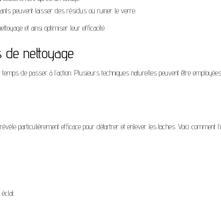
yants peuvent laisser des résidus ou ruiner le verre.
oyage et ainsi optimiser leur efficacité.
s de nettoyage
st temps de passer à l’action. Plusieurs techniques naturelles peuvent être employée
 révèle particulièrement efficace pour détartrer et enlever les taches. Voici comment l’u
éclat.