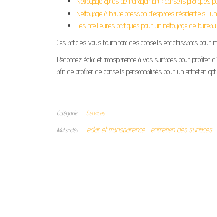
Nettoyage après déménagement : conseils pratiques po
Nettoyage à haute pression d’espaces résidentiels : un 
Les meilleures pratiques pour un nettoyage de bureau 
Ces articles vous fourniront des conseils enrichissants pour ma
Redonnez éclat et transparence à vos surfaces pour profiter 
afin de profiter de conseils personnalisés pour un entretien opt
Catégorie
Services
eclat et transparence
entretien des surfaces
Mots-clés