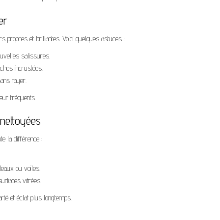
er
s propres et brillantes. Voici quelques astuces :
uvelles salissures.
aches incrustées.
sans rayer.
eur fréquents.
 nettoyées
e la différence :
deaux ou voiles.
urfaces vitrées.
rté et éclat plus longtemps.