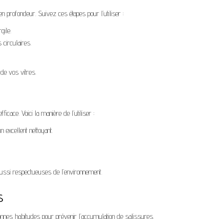
en profondeur. Suivez ces étapes pour l’utiliser :
gile.
circulaires.
 de vos vitres.
ficace. Voici la manière de l’utiliser :
 excellent nettoyant.
ussi respectueuses de l’environnement.
s
bonnes habitudes pour prévenir l’accumulation de salissures.