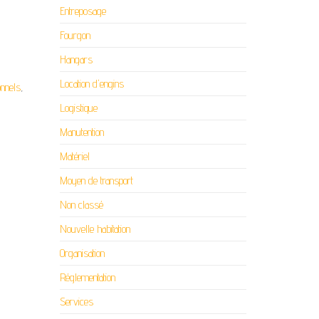
Entreposage
Fourgon
Hangars
Location d'engins
onnels
,
Logistique
Manutention
Matériel
Moyen de transport
Non classé
Nouvelle habitation
Organisation
Réglementation
Services