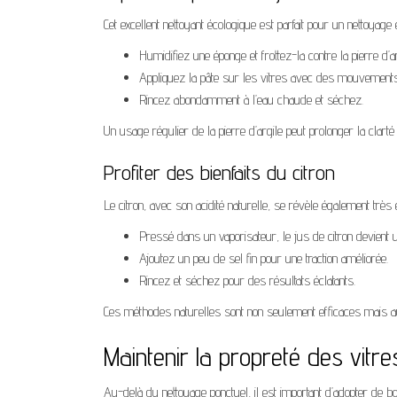
Cet excellent nettoyant écologique est parfait pour un nettoyage 
Humidifiez une éponge et frottez-la contre la pierre d’ar
Appliquez la pâte sur les vitres avec des mouvements 
Rincez abondamment à l’eau chaude et séchez.
Un usage régulier de la pierre d’argile peut prolonger la clarté
Profiter des bienfaits du citron
Le citron, avec son acidité naturelle, se révèle également très ef
Pressé dans un vaporisateur, le jus de citron devient un
Ajoutez un peu de sel fin pour une traction améliorée.
Rincez et séchez pour des résultats éclatants.
Ces méthodes naturelles sont non seulement efficaces mais a
Maintenir la propreté des vitre
Au-delà du nettoyage ponctuel, il est important d’adopter de 