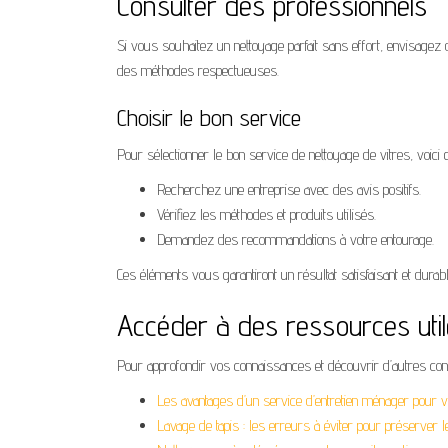
Consulter des professionnels
Si vous souhaitez un nettoyage parfait sans effort, envisagez de
des méthodes respectueuses.
Choisir le bon service
Pour sélectionner le bon service de nettoyage de vitres, voici 
Recherchez une entreprise avec des avis positifs.
Vérifiez les méthodes et produits utilisés.
Demandez des recommandations à votre entourage.
Ces éléments vous garantiront un résultat satisfaisant et durabl
Accéder à des ressources uti
Pour approfondir vos connaissances et découvrir d’autres cons
Les avantages d’un service d’entretien ménager pour 
Lavage de tapis : les erreurs à éviter pour préserver 