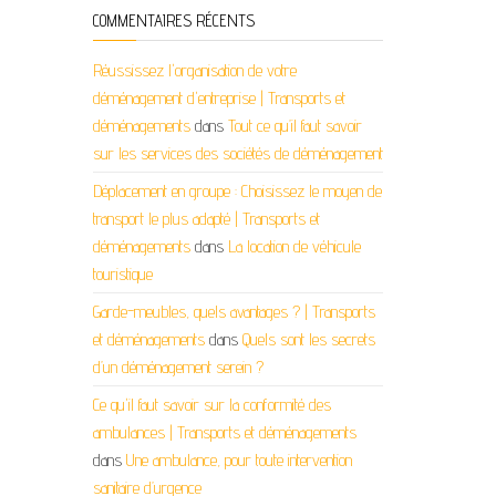
COMMENTAIRES RÉCENTS
Réussissez l'organisation de votre
déménagement d'entreprise | Transports et
déménagements
dans
Tout ce qu’il faut savoir
sur les services des sociétés de déménagement
Déplacement en groupe : Choisissez le moyen de
transport le plus adapté | Transports et
déménagements
dans
La location de véhicule
touristique
Garde-meubles, quels avantages ? | Transports
et déménagements
dans
Quels sont les secrets
d’un déménagement serein ?
Ce qu'il faut savoir sur la conformité des
ambulances | Transports et déménagements
dans
Une ambulance, pour toute intervention
sanitaire d’urgence