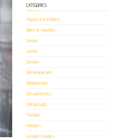
CATÉGORIES
Agence immobilière
Biens et meubles
Camion
Camion
Conseils
Déménagement
Déplacement
Dossier&Actus
Entreposage
Fourgon
Hangars
Location d'engins