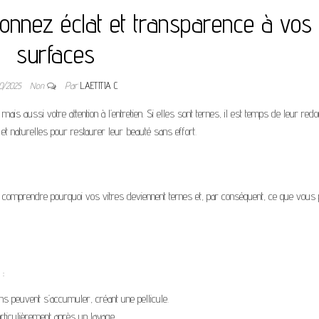
donnez éclat et transparence à vos
surfaces
10/2025
Non
Par
LAETITIA C
ais aussi votre attention à l’entretien. Si elles sont ternes, il est temps de leur red
t naturelles pour restaurer leur beauté sans effort.
 de comprendre pourquoi vos vitres deviennent ternes et, par conséquent, ce que vou
 :
ns peuvent s’accumuler, créant une pellicule.
articulièrement après un lavage.