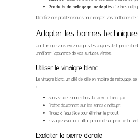
Produits de nettoyage inadaptés
: Certains netto
Identifiez ces problématiques pour adapter vos méthodes de nett
Adopter les bonnes technique
Une fois que vous avez compris les origines de l’opacité, il e
améliorer l’apparence de vos surfaces vitrées.
Utiliser le vinaigre blanc
Le vinaigre blanc, un allié de taille en matière de nettoyage, se
:
Sposez une éponge dans du vinaigre blanc pur.
Frottez doucement sur les zones à nettoyer.
Rincez à l’eau tiède pour éliminer le produit.
Essuyez avec un chiffon propre et sec pour un brillant 
Exploiter la pierre d’argile