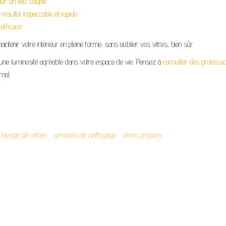
ur un lieu soigné
résultat impeccable et rapide
efficace
intenir votre intérieur en pleine forme, sans oublier vos vitres, bien sûr.
d’une luminosité agréable dans votre espace de vie. Pensez à
consulter des professi
imal.
lavage de vitres
services de nettoyage
vitres propres