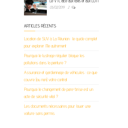
Le VTC face aux taxis et aux LOTI
05/02/2019
2
ARTICLES RÉCENTS
Location de SUV à La Réunion : le guide complet
pour explorer l’île autrement
Pourquoi le lustrage régulier bloque les
pollutions dans la peinture ?
Assurance et gardiennage de véhicules : ce que
couvre (ou non) votre contrat
Pourquoi le changement de pare-brise est un
acte de sécurité vital ?
Les documents nécessaires pour louer une
voiture sans permis