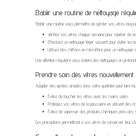
Établir une routine de nettoyage réguli
Établir une routine vous permettra de garder vos vitres toujour
Vérifiez vos vitres chaque semaine pour repérer de no
Effectuez un nettoyage léger souvent pour éviter les t
Utilisez des chiffons en microfibre pour un nettoyage 
Une attention régulière vous évitera des nettoyages en profond
Prendre soin des vitres nouvellement
Adopter des gestes simples dans votre quotidien peut faire tout
Évitez de toucher les vitres avec les mains sales.
Protégez vos vitres de la poussière en utilisant des ri
Évitez de vaporiser des produits chimiques près des s
Ces précautions permettront à vos vitres de conserver leur cla