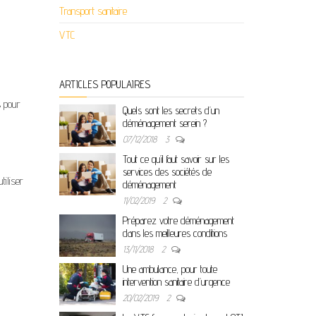
Transport sanitaire
VTC
ARTICLES POPULAIRES
s pour
Quels sont les secrets d’un
déménagement serein ?
07/12/2018
3
Tout ce qu’il faut savoir sur les
services des sociétés de
tiliser
déménagement
11/02/2019
2
Préparez votre déménagement
dans les meilleures conditions
13/11/2018
2
Une ambulance, pour toute
intervention sanitaire d’urgence
20/02/2019
2