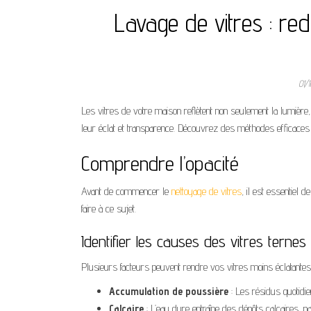
Lavage de vitres : re
01/
Les vitres de votre maison reflètent non seulement la lumière, m
leur éclat et transparence. Découvrez des méthodes efficaces e
Comprendre l’opacité
Avant de commencer le
nettoyage de vitres
, il est essentiel
faire à ce sujet.
Identifier les causes des vitres ternes
Plusieurs facteurs peuvent rendre vos vitres moins éclatantes
Accumulation de poussière
: Les résidus quotidie
Calcaire
: L’eau dure entraîne des dépôts calcaires, p