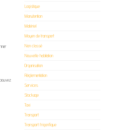
Logistique
Manutention
Matériel
Moyen de transport
Non classé
onner
Nouvelle habitation
Organisation
Réglementation
s pouvez
Services
Stockage
Taxi
Transport
Transport frigorifique