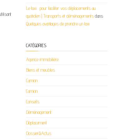
Le taxi : pour faciliter vos déplacements au
tilisant
quotidien | Transports et déménagements
dans
Quelques avantages de prendre un taxi
CATÉGORIES
Agence immobilière
Biens et meubles
Camion
Camion
Conseils
Déménagement
Déplacement
Dossier&Actus