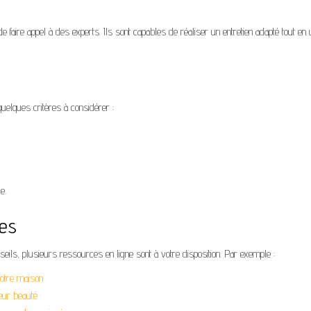
 faire appel à des experts. Ils sont capables de réaliser un entretien adapté tout en u
quelques critères à considérer :
e.
les
eils, plusieurs ressources en ligne sont à votre disposition. Par exemple :
votre maison
leur beauté