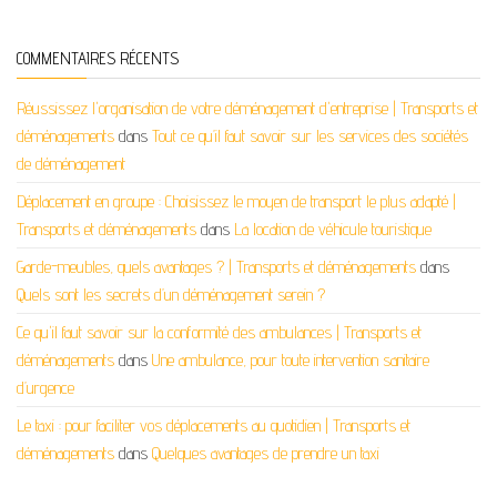
COMMENTAIRES RÉCENTS
Réussissez l'organisation de votre déménagement d'entreprise | Transports et
déménagements
dans
Tout ce qu’il faut savoir sur les services des sociétés
de déménagement
Déplacement en groupe : Choisissez le moyen de transport le plus adapté |
Transports et déménagements
dans
La location de véhicule touristique
Garde-meubles, quels avantages ? | Transports et déménagements
dans
Quels sont les secrets d’un déménagement serein ?
Ce qu'il faut savoir sur la conformité des ambulances | Transports et
déménagements
dans
Une ambulance, pour toute intervention sanitaire
d’urgence
Le taxi : pour faciliter vos déplacements au quotidien | Transports et
déménagements
dans
Quelques avantages de prendre un taxi