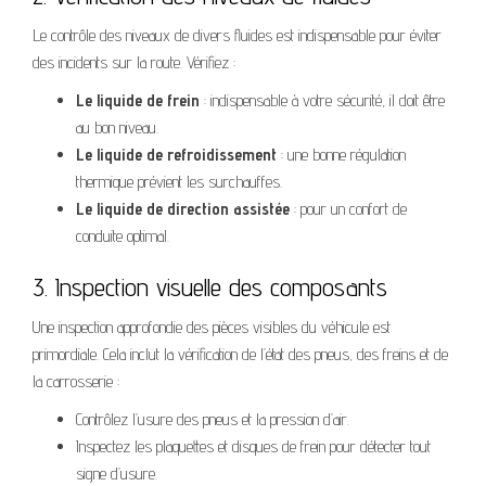
Le contrôle des niveaux de divers fluides est indispensable pour éviter
des incidents sur la route. Vérifiez :
Le liquide de frein
: indispensable à votre sécurité, il doit être
au bon niveau.
Le liquide de refroidissement
: une bonne régulation
thermique prévient les surchauffes.
Le liquide de direction assistée
: pour un confort de
conduite optimal.
3. Inspection visuelle des composants
Une inspection approfondie des pièces visibles du véhicule est
primordiale. Cela inclut la vérification de l’état des pneus, des freins et de
la carrosserie :
Contrôlez l’usure des pneus et la pression d’air.
Inspectez les plaquettes et disques de frein pour détecter tout
signe d’usure.