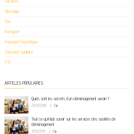
Services
Stockage
Taxi
Transport
Transport frigorifique
Transport sanitaire
VTC
ARTICLES POPULAIRES
Quels sont les secrets d’un déménagement serein ?
07/12/2018
3
Tout ce qu’il faut savoir sur les services des sociétés de
déménagement
11/02/2019
2