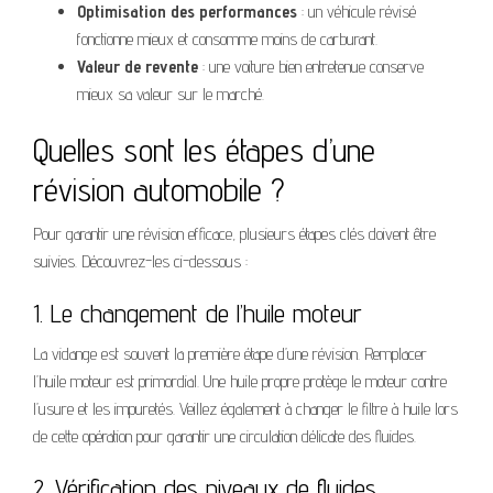
Optimisation des performances
: un véhicule révisé
fonctionne mieux et consomme moins de carburant.
Valeur de revente
: une voiture bien entretenue conserve
mieux sa valeur sur le marché.
Quelles sont les étapes d’une
révision automobile ?
Pour garantir une révision efficace, plusieurs étapes clés doivent être
suivies. Découvrez-les ci-dessous :
1. Le changement de l’huile moteur
La vidange est souvent la première étape d’une révision. Remplacer
l’huile moteur est primordial. Une huile propre protège le moteur contre
l’usure et les impuretés. Veillez également à changer le filtre à huile lors
de cette opération pour garantir une circulation délicate des fluides.
2. Vérification des niveaux de fluides