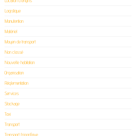
Location d'engins
Logistique
Manutention
Matériel
Moyen de transport
Non classé
Nouvelle habitation
Organisation
Réglementation
Services
Stockage
Taxi
Transport
Transport frigorifique