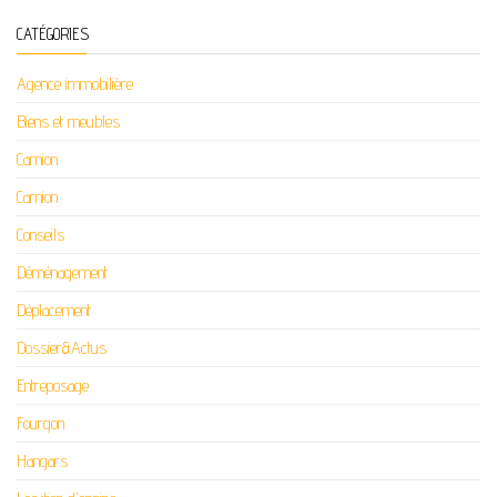
CATÉGORIES
Agence immobilière
Biens et meubles
Camion
Camion
Conseils
Déménagement
Déplacement
Dossier&Actus
Entreposage
Fourgon
Hangars