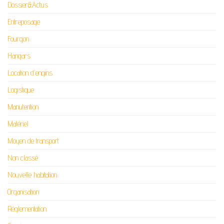
Dossier&Actus
Entreposage
Fourgon
Hangars
Location d'engins
Logistique
Manutention
Matériel
Moyen de transport
Non classé
Nouvelle habitation
Organisation
Réglementation