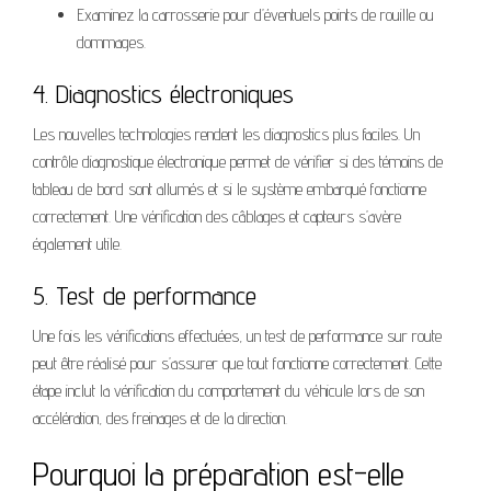
Examinez la carrosserie pour d’éventuels points de rouille ou
dommages.
4. Diagnostics électroniques
Les nouvelles technologies rendent les diagnostics plus faciles. Un
contrôle diagnostique électronique permet de vérifier si des témoins de
tableau de bord sont allumés et si le système embarqué fonctionne
correctement. Une vérification des câblages et capteurs s’avère
également utile.
5. Test de performance
Une fois les vérifications effectuées, un test de performance sur route
peut être réalisé pour s’assurer que tout fonctionne correctement. Cette
étape inclut la vérification du comportement du véhicule lors de son
accélération, des freinages et de la direction.
Pourquoi la préparation est-elle