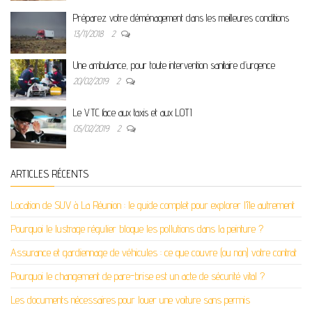
Préparez votre déménagement dans les meilleures conditions
13/11/2018
2
Une ambulance, pour toute intervention sanitaire d’urgence
20/02/2019
2
Le VTC face aux taxis et aux LOTI
05/02/2019
2
ARTICLES RÉCENTS
Location de SUV à La Réunion : le guide complet pour explorer l’île autrement
Pourquoi le lustrage régulier bloque les pollutions dans la peinture ?
Assurance et gardiennage de véhicules : ce que couvre (ou non) votre contrat
Pourquoi le changement de pare-brise est un acte de sécurité vital ?
Les documents nécessaires pour louer une voiture sans permis