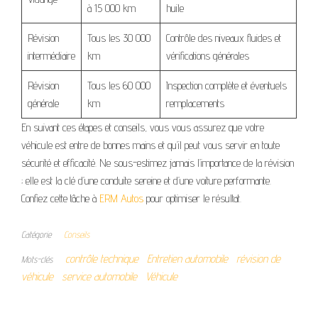
à 15 000 km
huile
Révision
Tous les 30 000
Contrôle des niveaux fluides et
intermédiaire
km
vérifications générales
Révision
Tous les 60 000
Inspection complète et éventuels
générale
km
remplacements
En suivant ces étapes et conseils, vous vous assurez que votre
véhicule est entre de bonnes mains et qu’il peut vous servir en toute
sécurité et efficacité. Ne sous-estimez jamais l’importance de la révision
; elle est la clé d’une conduite sereine et d’une voiture performante.
Confiez cette tâche à
ERM Autos
pour optimiser le résultat.
Catégorie
Conseils
contrôle technique
Entretien automobile
révision de
Mots-clés
véhicule
service automobile
Véhicule