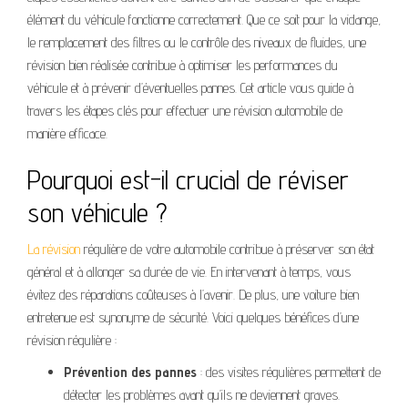
élément du véhicule fonctionne correctement. Que ce soit pour la vidange,
le remplacement des filtres ou le contrôle des niveaux de fluides, une
révision bien réalisée contribue à optimiser les performances du
véhicule et à prévenir d’éventuelles pannes. Cet article vous guide à
travers les étapes clés pour effectuer une révision automobile de
manière efficace.
Pourquoi est-il crucial de réviser
son véhicule ?
La révision
régulière de votre automobile contribue à préserver son état
général et à allonger sa durée de vie. En intervenant à temps, vous
évitez des réparations coûteuses à l’avenir. De plus, une voiture bien
entretenue est synonyme de sécurité. Voici quelques bénéfices d’une
révision régulière :
Prévention des pannes
: des visites régulières permettent de
détecter les problèmes avant qu’ils ne deviennent graves.