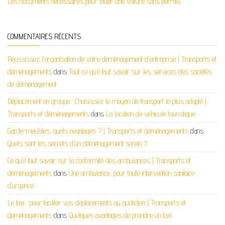
Les documents nécessaires pour louer une voiture sans permis
COMMENTAIRES RÉCENTS
Réussissez l'organisation de votre déménagement d'entreprise | Transports et
déménagements
dans
Tout ce qu’il faut savoir sur les services des sociétés
de déménagement
Déplacement en groupe : Choisissez le moyen de transport le plus adapté |
Transports et déménagements
dans
La location de véhicule touristique
Garde-meubles, quels avantages ? | Transports et déménagements
dans
Quels sont les secrets d’un déménagement serein ?
Ce qu'il faut savoir sur la conformité des ambulances | Transports et
déménagements
dans
Une ambulance, pour toute intervention sanitaire
d’urgence
Le taxi : pour faciliter vos déplacements au quotidien | Transports et
déménagements
dans
Quelques avantages de prendre un taxi