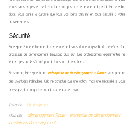
voulez vous en passer, sachez qu’une entreprise de déménagement peut le faire à votre
place. Vous aurez la garantie que tous vos biens arrivent en toute sécurité à votre
nouvelle adresse.
Sécurité
Faire appel à une entreprise de déménagement vous donne la garantie de bénéficier d’un
processus de déménagement beaucoup plus sûr. Des professionnels expérimentés ne
lésinent pas sur la sécurité pour le transport de vos biens.
En somme, faire appel à une
entreprise de déménagement à Rouen
vous procure
des avantages indéniables. Cela ne constitue pas une option, mais une nécessité si vous
envisagez de changer de domicile ou de lieu de travail.
Catégorie
Déménagement
déménagement Rouen
entreprise de déménagement
Mots-clés
prestations déménagement