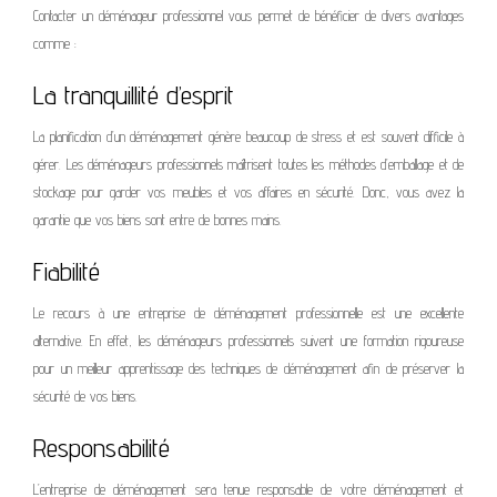
Contacter un déménageur professionnel vous permet de bénéficier de divers avantages
comme :
La tranquillité d’esprit
La planification d’un déménagement génère beaucoup de stress et est souvent difficile à
gérer. Les déménageurs professionnels maîtrisent toutes les méthodes d’emballage et de
stockage pour garder vos meubles et vos affaires en sécurité. Donc, vous avez la
garantie que vos biens sont entre de bonnes mains.
Fiabilité
Le recours à une entreprise de déménagement professionnelle est une excellente
alternative. En effet, les déménageurs professionnels suivent une formation rigoureuse
pour un meilleur apprentissage des techniques de déménagement afin de préserver la
sécurité de vos biens.
Responsabilité
L’entreprise de déménagement sera tenue responsable de votre déménagement et