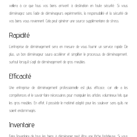
veillera à ce que tous vos biens arrivent à destination en toute sécurité. Si vous
déménagez sans l’aide de déménageurs expérimentés, la responsabilité et la sécurité de
vos biens vous reviennent. Cela peut générer une source supplémentaire de stress.
Rapidité
L’entreprise de déménagement sera en mesure de vous fournir un service rapide. De
plus, un bon déménageur saura accélérer et simplifier le processus de déménagement,
surtout lorsqu’il s’agit de déménagement de gros meubles.
Efficacité
Une entreprise de déménagement professionnelle est plus efficace, car elle a les
compétences et le savoir-faire nécessaires pour manipuler les articles volumineux tels que
les gros meubles. En effet, il possède le matériel adapté pour les soulever sans qu’ils ne
soient endommagés.
Inventaire
Faire l’inventaire de tous les biens à déménager peut être une tâche fastidieuse. Si vous