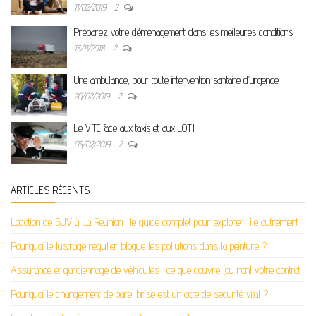
11/02/2019
2
Préparez votre déménagement dans les meilleures conditions
13/11/2018
2
Une ambulance, pour toute intervention sanitaire d’urgence
20/02/2019
2
Le VTC face aux taxis et aux LOTI
05/02/2019
2
ARTICLES RÉCENTS
Location de SUV à La Réunion : le guide complet pour explorer l’île autrement
Pourquoi le lustrage régulier bloque les pollutions dans la peinture ?
Assurance et gardiennage de véhicules : ce que couvre (ou non) votre contrat
Pourquoi le changement de pare-brise est un acte de sécurité vital ?