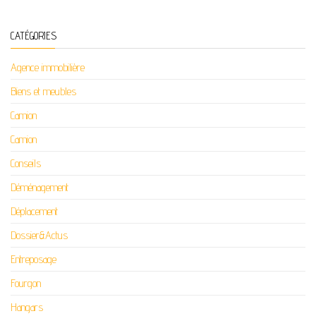
CATÉGORIES
Agence immobilière
Biens et meubles
Camion
Camion
Conseils
Déménagement
Déplacement
Dossier&Actus
Entreposage
Fourgon
Hangars