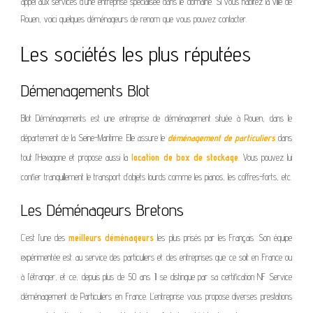
appel aux services d’une entreprise spécialisée dans le domaine. Si vous habitez la ville de
Rouen, voici quelques déménageurs de renom que vous pouvez contacter.
Les sociétés les plus réputées
Démenagements Blot
Blot Déménagements
est une entreprise de déménagement située à Rouen,
dans le
département de la Seine-Maritime.
Elle
assure
le
déménagement de particuliers
dans
tout l’Hexagone
et propose aussi la
location de box de stockage
. Vous pouvez lui
confier tranquillement le transport d’objets lourds comme les pianos, les
coffres-forts,
etc.
Les Déménageurs Bretons
C’est l’une des
meilleurs déménageurs
les plus
prisés
par les
F
rançais. Son équipe
expérimentée est au service des particuliers et des entreprises que ce soit en France ou
à l’étranger, et ce, depuis
plus de 50 ans. Il se distingue par sa certification NF Service
déménagement de Particuliers en France.
L’entreprise vous propose diverses prestations