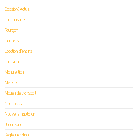
Dossier&Actus
Entreposage
Fourgon
Hangars
Location d'engins
Logistique
Manutention
Matériel
Moyen de transport
Non classé
Nouvelle habitation
Organisation
Réglementation