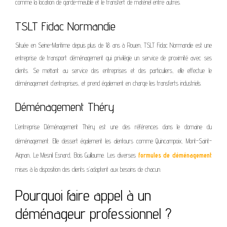
comme la
location de
garde-meuble
et le
transfert de matériel entre autres.
TSLT Fidac Normandie
Située en Seine-Maritime depuis plus de 18 ans à Rouen, TSLT Fidac Normandie est une
entreprise de transport déménagement qui privilégie un service de proximité avec ses
clients. Se mettant au service des entreprises et des particuliers, elle effectue le
déménagement d’entreprises, et prend également en charge les transferts industriels.
Déménagement Théry
L’entreprise
Déménagement Théry
est une des références dans le domaine du
déménagement. Elle dessert également les alentours comme
Quincampoix, Mont-Saint-
Aignan, Le Mesnil Esnard, Bois Guillaume.
Les diverses
formules de déménagement
mises à la disposition des clients s’adaptent aux besoins de chacun.
Pourquoi faire appel à un
déménageur professionnel ?