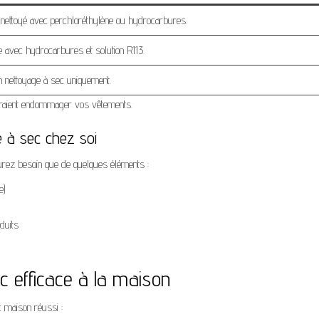
 nettoyé avec perchloréthylène ou hydrocarbures.
 avec hydrocarbures et solution R113.
n nettoyage à sec uniquement.
rraient endommager vos vêtements.
e à sec chez soi
aurez besoin que de quelques éléments :
e)
duits
c efficace à la maison
c maison réussi :