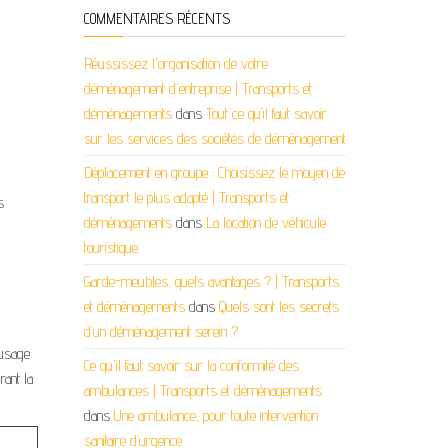
COMMENTAIRES RÉCENTS
Réussissez l'organisation de votre
déménagement d'entreprise | Transports et
déménagements
dans
Tout ce qu’il faut savoir
sur les services des sociétés de déménagement
Déplacement en groupe : Choisissez le moyen de
transport le plus adapté | Transports et
s
déménagements
dans
La location de véhicule
touristique
Garde-meubles, quels avantages ? | Transports
et déménagements
dans
Quels sont les secrets
d’un déménagement serein ?
 usage
Ce qu'il faut savoir sur la conformité des
rant la
ambulances | Transports et déménagements
dans
Une ambulance, pour toute intervention
sanitaire d’urgence