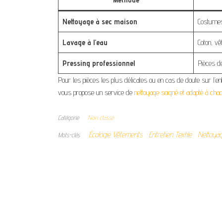
Nettoyage à sec maison
Costumes,
Lavage à l’eau
Coton, vê
Pressing professionnel
Pièces dé
Pour les pièces les plus délicates ou en cas de doute sur l’ent
vous propose un service de
nettoyage soigné et adapté à cha
Catégorie
Non classé
Écologie Vêtements
Entretien Textile
Nettoya
Mots-clés