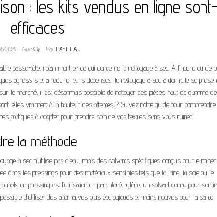
on : les kits vendus en ligne sont-
efficaces
06/2026
Non
Par
LAETITIA C
table casse-tête, notamment en ce qui concerne le nettoyage à sec. À l’heure où de p
ues agressifs et à réduire leurs dépenses, le nettoyage à sec à domicile se présen
 sur le marché, il est désormais possible de nettoyer des pièces haut de gamme de
sont-elles vraiment à la hauteur des attentes ? Suivez notre guide pour comprendre
ures pratiques à adopter pour prendre soin de vos textiles sans vous ruiner.
dre la méthode
toyage à sec n’utilise pas d’eau, mais des solvants spécifiques conçus pour éliminer
giée dans les pressings pour des matériaux sensibles tels que la laine, la soie ou le
onnels en pressing est l’utilisation de perchloréthylène, un solvant connu pour son i
 possible d’utiliser des alternatives plus écologiques et moins nocives pour la santé.