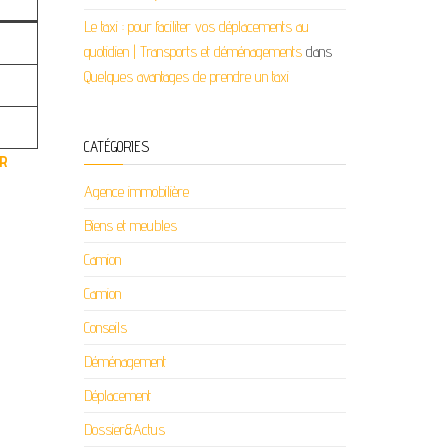
Le taxi : pour faciliter vos déplacements au
quotidien | Transports et déménagements
dans
Quelques avantages de prendre un taxi
CATÉGORIES
-R
Agence immobilière
Biens et meubles
Camion
Camion
Conseils
Déménagement
Déplacement
Dossier&Actus