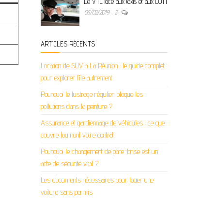
Le VTC face aux taxis et aux LOTI
05/02/2019
2
ARTICLES RÉCENTS
Location de SUV à La Réunion : le guide complet
pour explorer l’île autrement
Pourquoi le lustrage régulier bloque les
pollutions dans la peinture ?
Assurance et gardiennage de véhicules : ce que
couvre (ou non) votre contrat
Pourquoi le changement de pare-brise est un
acte de sécurité vital ?
Les documents nécessaires pour louer une
voiture sans permis