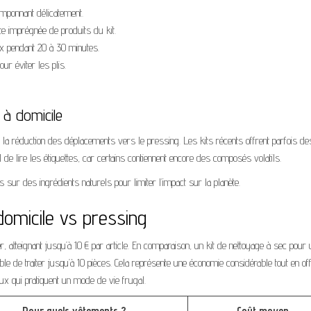
tamponnant délicatement.
te imprégnée de produits du kit.
x pendant 20 à 30 minutes.
r éviter les plis.
 à domicile
 la réduction des déplacements vers le pressing. Les kits récents offrent parfois de
 de lire les étiquettes, car certains contiennent encore des composés volatils.
s sur des ingrédients naturels pour limiter l’impact sur la planète.
domicile vs pressing
 atteignant jusqu’à 10 € par article. En comparaison, un kit de nettoyage à sec pour
e de traiter jusqu’à 10 pièces. Cela représente une économie considérable tout en off
ux qui pratiquent un mode de vie frugal.
Pour quels vêtements ?
Coût moyen