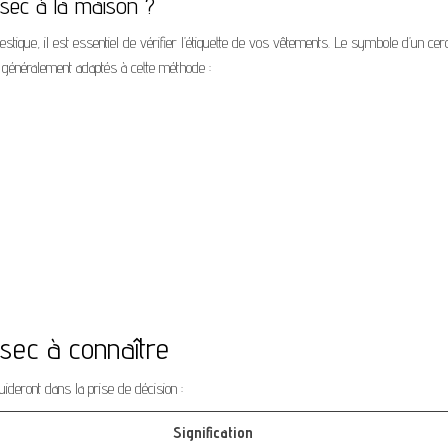
 sec à la maison ?
ique, il est essentiel de vérifier l’étiquette de vos vêtements. Le symbole d’un cer
us généralement adaptés à cette méthode :
sec à connaître
deront dans la prise de décision :
Signification