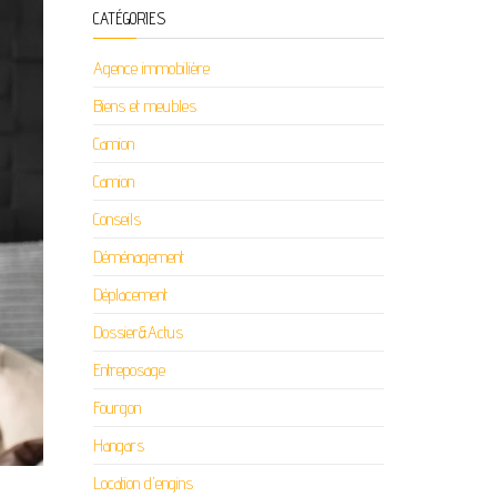
CATÉGORIES
Agence immobilière
Biens et meubles
Camion
Camion
Conseils
Déménagement
Déplacement
Dossier&Actus
Entreposage
Fourgon
Hangars
Location d'engins