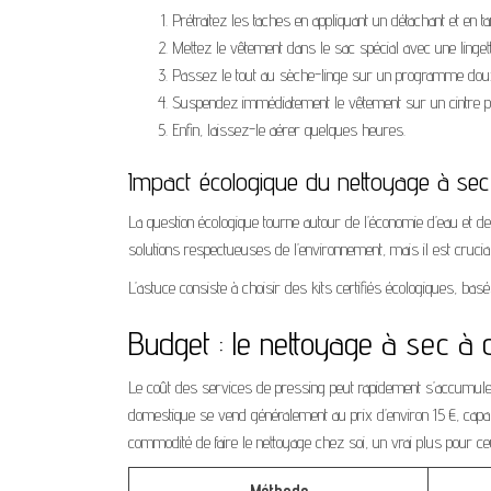
Prétraitez les taches en appliquant un détachant et en 
Mettez le vêtement dans le sac spécial avec une linget
Passez le tout au sèche-linge sur un programme dou
Suspendez immédiatement le vêtement sur un cintre pou
Enfin, laissez-le aérer quelques heures.
Impact écologique du nettoyage à sec
La question écologique tourne autour de l’économie d’eau et de
solutions respectueuses de l’environnement, mais il est crucial
L’astuce consiste à choisir des kits certifiés écologiques, basé
Budget : le nettoyage à sec à 
Le coût des services de pressing peut rapidement s’accumuler,
domestique se vend généralement au prix d’environ 15 €, capabl
commodité de faire le nettoyage chez soi, un vrai plus pour ce
Méthode