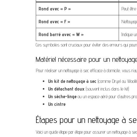
Rond avec « P »
Peut être
Rond avec « F »
Nettoyage
Rond barré avec « W »
Indique u
Ces symboles sont cruciaux pour éviter des erreurs qui pou
Matériel nécessaire pour un nettoyag
Pour réaliser un nettoyage à sec efficace à domicile, vous n’
Un kit de nettoyage à sec
(comme Dryel ou Woolit
Un détachant doux
(souvent inclus dans le kit)
Un sèche-linge
ou un espace aéré pour d’autres pro
Un cintre
Étapes pour un nettoyage à se
Voici un guide étape par étape pour assurer un nettoyage à se