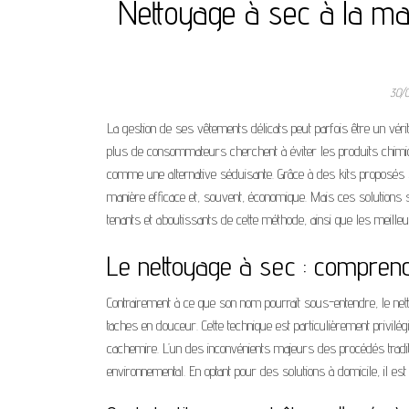
Nettoyage à sec à la mais
30/
La gestion de ses vêtements délicats peut parfois être un véri
plus de consommateurs cherchent à éviter les produits chimiq
comme une alternative séduisante. Grâce à des kits proposés
manière efficace et, souvent, économique. Mais ces solutions 
tenants et aboutissants de cette méthode, ainsi que les meille
Le nettoyage à sec : compren
Contrairement à ce que son nom pourrait sous-entendre, le net
taches en douceur. Cette technique est particulièrement privilé
cachemire. L’un des inconvénients majeurs des procédés traditi
environnemental. En optant pour des solutions à domicile, il est