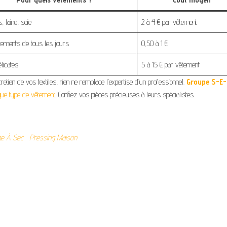
 laine, soie
2 à 4 € par vêtement
tements de tous les jours
0,50 à 1 €
licates
5 à 15 € par vêtement
retien de vos textiles, rien ne remplace l’expertise d’un professionnel.
Groupe S-E
que type de vêtement
. Confiez vos pièces précieuses à leurs spécialistes.
ge À Sec
Pressing Maison