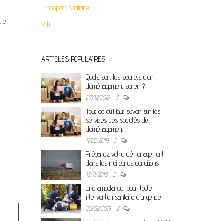
Transport sanitaire
cle
VTC
ARTICLES POPULAIRES
Quels sont les secrets d’un
déménagement serein ?
07/12/2018
3
Tout ce qu’il faut savoir sur les
services des sociétés de
déménagement
11/02/2019
2
Préparez votre déménagement
dans les meilleures conditions
13/11/2018
2
Une ambulance, pour toute
intervention sanitaire d’urgence
20/02/2019
2