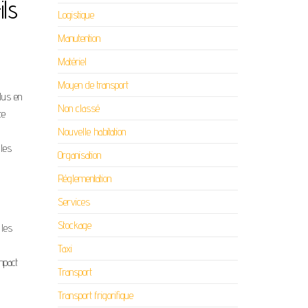
ils
Logistique
Manutention
Matériel
Moyen de transport
lus en
Non classé
te
Nouvelle habitation
 les
Organisation
Réglementation
Services
Stockage
 les
Taxi
mpact
Transport
Transport frigorifique