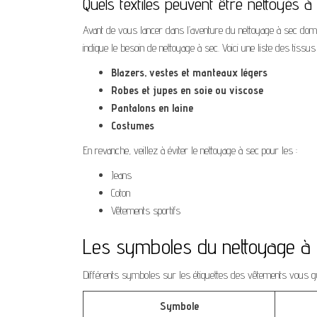
Quels textiles peuvent être nettoyés à
Avant de vous lancer dans l’aventure du nettoyage à sec domest
indique le besoin de nettoyage à sec. Voici une liste des tiss
Blazers, vestes et manteaux légers
Robes et jupes en soie ou viscose
Pantalons en laine
Costumes
En revanche, veillez à éviter le nettoyage à sec pour les :
Jeans
Coton
Vêtements sportifs
Les symboles du nettoyage à 
Différents symboles sur les étiquettes des vêtements vous gui
Symbole