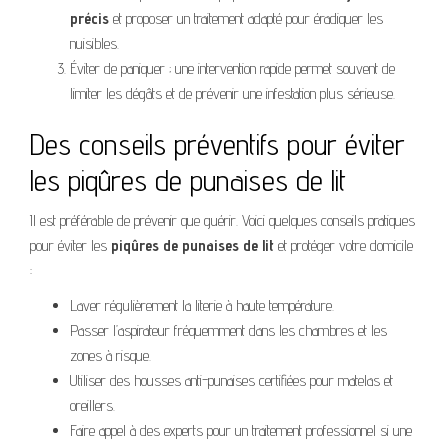
précis
et proposer un traitement adapté pour éradiquer les
nuisibles.
Éviter de paniquer ; une intervention rapide permet souvent de
limiter les dégâts et de prévenir une infestation plus sérieuse.
Des conseils préventifs pour éviter
les piqûres de punaises de lit
Il est préférable de prévenir que guérir. Voici quelques conseils pratiques
pour éviter les
piqûres de punaises de lit
et protéger votre domicile
:
Laver régulièrement la literie à haute température.
Passer l’aspirateur fréquemment dans les chambres et les
zones à risque.
Utiliser des housses anti-punaises certifiées pour matelas et
oreillers.
Faire appel à des experts pour un traitement professionnel si une