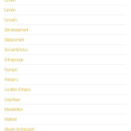
Camion
Conseils
Déménagement
Déplacement
Dossier&Actus
Entreposage
Fourgon
Hangars
Location d'engins
Logistique
Manutention
Matériel
Moyen de transport