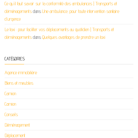
Ce qu'il faut savoir sur la conformité des ambulances | Transports et
déménagements
dans
Une ambulance, pour toute intervention sanitaire
d’urgence
Le taxi : pour faciliter vos déplacements au quotidien | Transports et
déménagements
dans
Quelques avantages de prendre un taxi
CATÉGORIES
Agence immobilière
Biens et meubles
Camion
Camion
Conseils
Déménagement
Déplacement