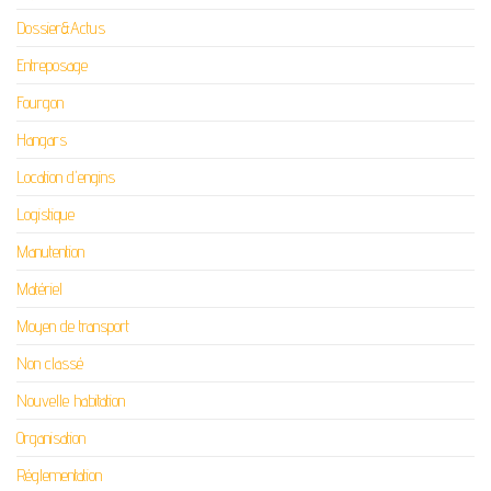
Dossier&Actus
Entreposage
Fourgon
Hangars
Location d'engins
Logistique
Manutention
Matériel
Moyen de transport
Non classé
Nouvelle habitation
Organisation
Réglementation