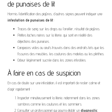
de punaises de lit
Hormis l’identification des piqûres, d’autres signes peuvent indiquer une
infestation de punaises de lit
:
Traces de sang sur les draps ou l’oreiller, résultat de piqûres.
Petites taches noires sur la literie, qui sont en réalité des
déjections des punaises.
Carapaces vides ou œufs trouvés dans des endroits tels que les
fissures des meubles, les coutures des matelas ou les plinthes.
Odeur légèrement sucrée dans les zones infestées.
À faire en cas de suspicion
En cas de doute sur une infestation, il est important de rester calme et
d’agir rapidement :
Inspecter minutieusement la literie, notamment dans les zones
sombres comme les coutures et les sommiers.
Consulter un professionnel qui pourra établir un
diagnostic