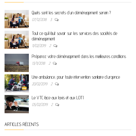
Quels sont les secrets d’un déménagement serein ?
07/12/2018
3
Tout ce qu’il faut savoir sur les services des sociétés de
déménagement
11/02/2019
2
Préparez votre déménagement dans les meilleures conditions
13/11/2018
2
Une ambulance, pour toute intervention sanitaire d’urgence
20/02/2019
2
Le VTC face aux taxis et aux LOTI
05/02/2019
2
ARTICLES RÉCENTS