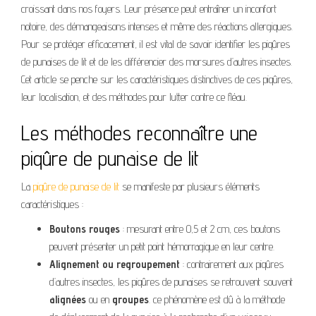
croissant dans nos foyers. Leur présence peut entraîner un inconfort
notoire, des démangeaisons intenses et même des réactions allergiques.
Pour se protéger efficacement, il est vital de savoir identifier les piqûres
de punaises de lit et de les différencier des morsures d’autres insectes.
Cet article se penche sur les caractéristiques distinctives de ces piqûres,
leur localisation, et des méthodes pour lutter contre ce fléau.
Les méthodes reconnaître une
piqûre de punaise de lit
La
piqûre de punaise de lit
se manifeste par plusieurs éléments
caractéristiques :
Boutons rouges
: mesurant entre 0,5 et 2 cm, ces boutons
peuvent présenter un petit point hémorragique en leur centre.
Alignement ou regroupement
: contrairement aux piqûres
d’autres insectes, les piqûres de punaises se retrouvent souvent
alignées
ou en
groupes
. ce phénomène est dû à la méthode