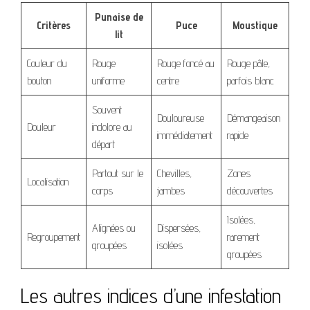
Punaise de
Critères
Puce
Moustique
lit
Couleur du
Rouge
Rouge foncé au
Rouge pâle,
bouton
uniforme
centre
parfois blanc
Souvent
Douloureuse
Démangeaison
Douleur
indolore au
immédiatement
rapide
départ
Partout sur le
Chevilles,
Zones
Localisation
corps
jambes
découvertes
Isolées,
Alignées ou
Dispersées,
Regroupement
rarement
groupées
isolées
groupées
Les autres indices d’une infestation