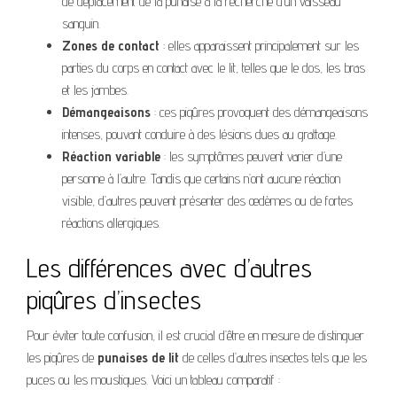
de déplacement de la punaise à la recherche d’un vaisseau
sanguin.
Zones de contact
: elles apparaissent principalement sur les
parties du corps en contact avec le lit, telles que le dos, les bras
et les jambes.
Démangeaisons
: ces piqûres provoquent des démangeaisons
intenses, pouvant conduire à des lésions dues au grattage.
Réaction variable
: les symptômes peuvent varier d’une
personne à l’autre. Tandis que certains n’ont aucune réaction
visible, d’autres peuvent présenter des œdèmes ou de fortes
réactions allergiques.
Les différences avec d’autres
piqûres d’insectes
Pour éviter toute confusion, il est crucial d’être en mesure de distinguer
les piqûres de
punaises de lit
de celles d’autres insectes tels que les
puces ou les moustiques. Voici un tableau comparatif :