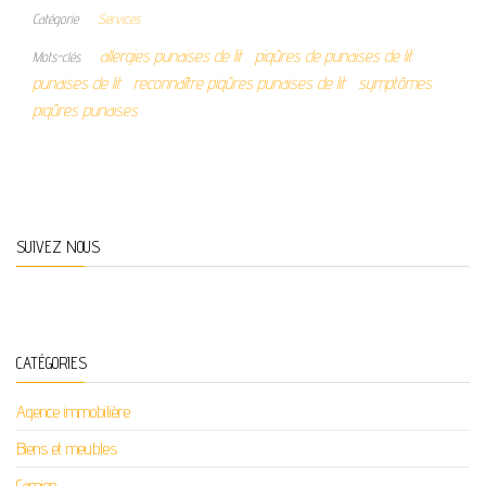
Catégorie
Services
allergies punaises de lit
piqûres de punaises de lit
Mots-clés
punaises de lit
reconnaître piqûres punaises de lit
symptômes
piqûres punaises
SUIVEZ NOUS
CATÉGORIES
Agence immobilière
Biens et meubles
Camion