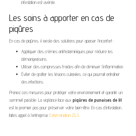
infestation est avérée.
Les soins à apporter en cas de
piqûres
En cas de piqûres, il existe des solutions pour apaiser l’inconfort :
Appliquer des crèmes antihistaminiques pour réduire les
démangeaisons.
Utiliser des compresses froides afin de diminuer l’inflammation.
Éviter de gratter les lésions cutanées, ce qui pourrait entraîner
des infections.
Prenez ces mesures pour protéger votre environnement et garantir un
sommeil paisible. La vigilance face aux
piqûres de punaises de lit
est le premier pas pour préserver votre bien-être. En cas d’infestation,
faites appel à l’entreprise
Extermination ZLS
.