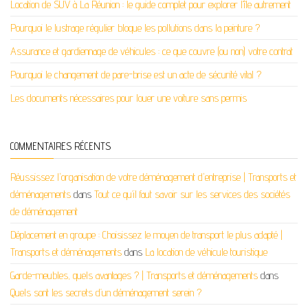
Location de SUV à La Réunion : le guide complet pour explorer l’île autrement
Pourquoi le lustrage régulier bloque les pollutions dans la peinture ?
Assurance et gardiennage de véhicules : ce que couvre (ou non) votre contrat
Pourquoi le changement de pare-brise est un acte de sécurité vital ?
Les documents nécessaires pour louer une voiture sans permis
COMMENTAIRES RÉCENTS
Réussissez l'organisation de votre déménagement d'entreprise | Transports et
déménagements
dans
Tout ce qu’il faut savoir sur les services des sociétés
de déménagement
Déplacement en groupe : Choisissez le moyen de transport le plus adapté |
Transports et déménagements
dans
La location de véhicule touristique
Garde-meubles, quels avantages ? | Transports et déménagements
dans
Quels sont les secrets d’un déménagement serein ?