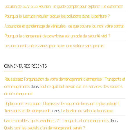
Location de SUV à La Réunion : le guide complet pour explorer l’île autrement
Pourquoi le lustrage régulier bloque les pollutions dans la peinture ?
Assurance et gardiennage de véhicules : ce que couvre (ou non) votre contrat
Pourquoi le changement de pare-brise est un acte de sécurité vital ?
Les documents nécessaires pour louer une voiture sans permis
COMMENTAIRES RÉCENTS
Réussissez l'organisation de votre déménagement d'entreprise | Transports et
déménagements
dans
Tout ce qu’il faut savoir sur les services des sociétés
de déménagement
Déplacement en groupe : Choisissez le moyen de transport le plus adapté |
Transports et déménagements
dans
La location de véhicule touristique
Garde-meubles, quels avantages ? | Transports et déménagements
dans
Quels sont les secrets d’un déménagement serein ?