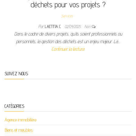
déchets pour vos projets ?
Services
Par
LAETITIA C
02/04/2025
Non
Dans le cadre de divers projets, qu’ils soient professionnels ou
personnels, la gestion des déchets est un enjeu majeur. La…
Continuer la lecture
SUIVEZ NOUS
CATÉGORIES
Agence immobilière
Biens et meubles