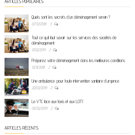
ARTICLES POPULAIRES
Quels sont les secrets d’un déménagement serein ?
07/12/2018
3
Tout ce qu’il faut savoir sur les services des sociétés de
déménagement
11/02/2019
2
Préparez votre déménagement dans les meilleures conditions
13/11/2018
2
Une ambulance, pour toute intervention sanitaire d’urgence
20/02/2019
2
Le VTC face aux taxis et aux LOTI
05/02/2019
2
ARTICLES RÉCENTS