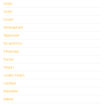
Camion
Camion
Conseils
Déménagement
Déplacement
Dossier&Actus
Entreposage
Fourgon
Hangars
Location d'engins
Logistique
Manutention
Matériel