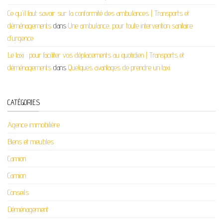
Ce qu'il faut savoir sur la conformité des ambulances | Transports et
déménagements
dans
Une ambulance, pour toute intervention sanitaire
d’urgence
Le taxi : pour faciliter vos déplacements au quotidien | Transports et
déménagements
dans
Quelques avantages de prendre un taxi
CATÉGORIES
Agence immobilière
Biens et meubles
Camion
Camion
Conseils
Déménagement