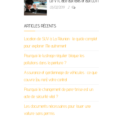
Le VTC face aux taxis et aux LOTI
05/02/2019
2
ARTICLES RÉCENTS
Location de SUV à La Réunion : le guide complet
pour explorer l’île autrement
Pourquoi le lustrage régulier bloque les
pollutions dans la peinture ?
Assurance et gardiennage de véhicules : ce que
couvre (ou non) votre contrat
Pourquoi le changement de pare-brise est un
acte de sécurité vital ?
Les documents nécessaires pour louer une
voiture sans permis