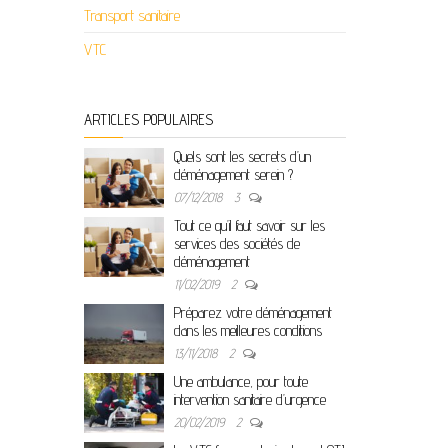
Transport sanitaire
VTC
ARTICLES POPULAIRES
Quels sont les secrets d’un
déménagement serein ?
07/12/2018
3
Tout ce qu’il faut savoir sur les
services des sociétés de
déménagement
11/02/2019
2
Préparez votre déménagement
dans les meilleures conditions
13/11/2018
2
Une ambulance, pour toute
intervention sanitaire d’urgence
20/02/2019
2