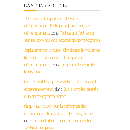
COMMENTAIRES RÉCENTS
Réussissez l'organisation de votre
déménagement d'entreprise | Transports et
déménagements
dans
Tout ce qu’il faut savoir
sur les services des sociétés de déménagement
Déplacement en groupe : Choisissez le moyen de
transport le plus adapté | Transports et
déménagements
dans
La location de véhicule
touristique
Garde-meubles, quels avantages ? | Transports
et déménagements
dans
Quels sont les secrets
d’un déménagement serein ?
Ce qu'il faut savoir sur la conformité des
ambulances | Transports et déménagements
dans
Une ambulance, pour toute intervention
sanitaire d’urgence