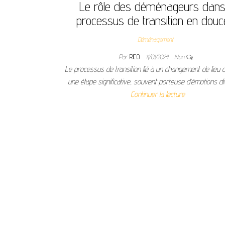
Le rôle des déménageurs dans
processus de transition en douc
Déménagement
Par
RICO
11/01/2024
Non
Le processus de transition lié à un changement de lieu d
une étape significative, souvent porteuse d’émotions d
Continuer la lecture