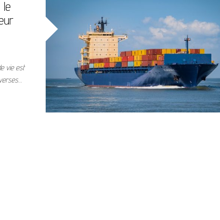
 le
eur
e vie est
iverses…