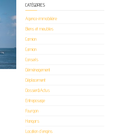
CATÉGORIES
Agence immobilière
Biens et meubles
Camion
Camion
Conseils
Déménagement
Déplacement
Dossier&Actus
Entreposage
Fourgon
Hangars
Location d'engins