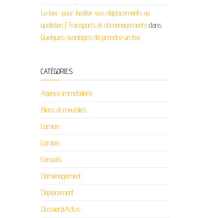
Le taxi : pour faciliter vos déplacements au
quotidien | Transports et déménagements
dans
Quelques avantages de prendre un taxi
CATÉGORIES
Agence immobilière
Biens et meubles
Camion
Camion
Conseils
Déménagement
Déplacement
Dossier&Actus