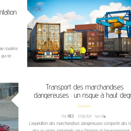
ntation
e routière,
e qui ne…
Transport des marchandises
dangereuses : un risque à haut deg
Transport
Par
RICO
17/06/2021
Non
L’expédition des marchandises dangereuses comporte des r
plus ou moins importants pour l’homme et l’environnement.