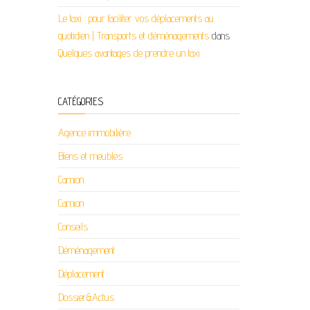
Le taxi : pour faciliter vos déplacements au
quotidien | Transports et déménagements
dans
Quelques avantages de prendre un taxi
CATÉGORIES
Agence immobilière
Biens et meubles
Camion
Camion
Conseils
Déménagement
Déplacement
Dossier&Actus