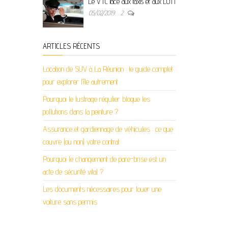
Le VTC face aux taxis et aux LOTI
05/02/2019
2
ARTICLES RÉCENTS
Location de SUV à La Réunion : le guide complet
pour explorer l’île autrement
Pourquoi le lustrage régulier bloque les
pollutions dans la peinture ?
Assurance et gardiennage de véhicules : ce que
couvre (ou non) votre contrat
Pourquoi le changement de pare-brise est un
acte de sécurité vital ?
Les documents nécessaires pour louer une
voiture sans permis