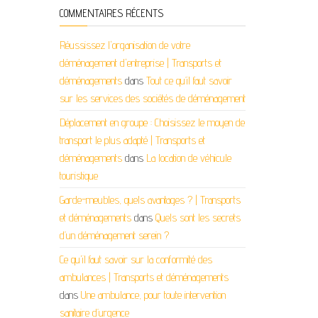
COMMENTAIRES RÉCENTS
Réussissez l'organisation de votre
déménagement d'entreprise | Transports et
déménagements
dans
Tout ce qu’il faut savoir
sur les services des sociétés de déménagement
Déplacement en groupe : Choisissez le moyen de
transport le plus adapté | Transports et
déménagements
dans
La location de véhicule
touristique
Garde-meubles, quels avantages ? | Transports
et déménagements
dans
Quels sont les secrets
d’un déménagement serein ?
Ce qu'il faut savoir sur la conformité des
ambulances | Transports et déménagements
dans
Une ambulance, pour toute intervention
sanitaire d’urgence