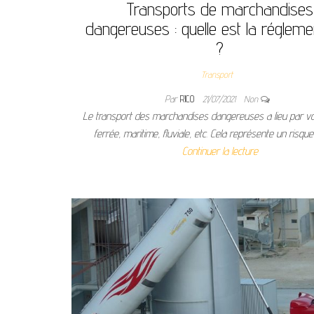
Transports de marchandises
dangereuses : quelle est la régleme
?
Transport
Par
RICO
21/07/2021
Non
Le transport des marchandises dangereuses a lieu par voi
ferrée, maritime, fluviale, etc. Cela représente un risqu
Continuer la lecture