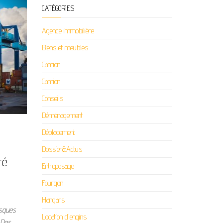
CATÉGORIES
Agence immobilière
Biens et meubles
Camion
Camion
Conseils
Déménagement
Déplacement
Dossier&Actus
ré
Entreposage
Fourgon
Hangars
isques
Location d'engins
 Des