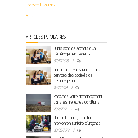
Transport sanitaire
VTC
ARTICLES POPULAIRES
Quels sont les secrets d’un
déménagement serein ?
07/12/2018
3
Tout ce qu’il faut savoir sur les
services des sociétés de
déménagement
11/02/2019
2
Préparez votre déménagement
dans les meilleures conditions
13/11/2018
2
Une ambulance, pour toute
intervention sanitaire d’urgence
20/02/2019
2