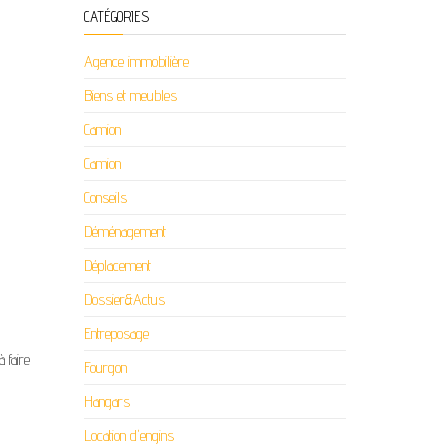
CATÉGORIES
Agence immobilière
Biens et meubles
Camion
Camion
Conseils
Déménagement
Déplacement
Dossier&Actus
Entreposage
 faire
Fourgon
Hangars
Location d'engins