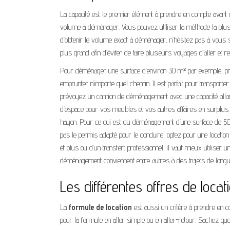
La capacité est le premier élément à prendre en compte avant
volume à déménager. Vous pouvez utiliser la méthode la plus 
d’obtenir le volume exact à déménager, n’hésitez pas à vous
plus grand afin d’éviter de faire plusieurs voyages d’aller et re
Pour déménager une surface d’environ 30 m² par exemple, privilé
emprunter n’importe quel chemin. Il est parfait pour transpor
prévoyez un camion de déménagement avec une capacité allant
d’espace pour vos meubles et vos autres affaires en surplu
hayon. Pour ce qui est du déménagement d’une surface de 5
pas le permis adapté pour le conduire, optez pour une locati
et plus ou d’un transfert professionnel, il vaut mieux utilis
déménagement conviennent entre autres à des trajets de longu
Les différentes offres de lo
La
formule de location
est aussi un critère à prendre en c
pour la formule en aller simple ou en aller-retour. Sachez que 