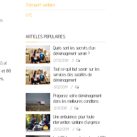
Transport sanitaire
VTC
us
ARTICLES POPULAIRES
Quels sont les secrets d’un
déménagement serein ?
07/12/2018
3
35 et
Tout ce qu’il faut savoir sur les
 et 80
services des sociétés de
es,
déménagement
11/02/2019
2
Préparez votre déménagement
dans les meilleures conditions
13/11/2018
2
Une ambulance, pour toute
intervention sanitaire d’urgence
20/02/2019
2