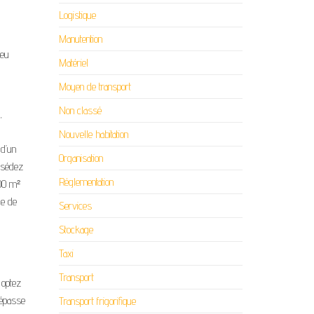
Logistique
Manutention
peu
Matériel
Moyen de transport
Non classé
,
Nouvelle habitation
 d’un
Organisation
ssédez
Réglementation
100 m²
le de
Services
Stockage
Taxi
Transport
 optez
dépasse
Transport frigorifique