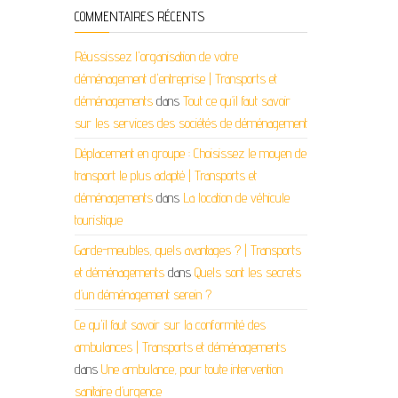
COMMENTAIRES RÉCENTS
Réussissez l'organisation de votre
déménagement d'entreprise | Transports et
déménagements
dans
Tout ce qu’il faut savoir
sur les services des sociétés de déménagement
Déplacement en groupe : Choisissez le moyen de
transport le plus adapté | Transports et
déménagements
dans
La location de véhicule
touristique
Garde-meubles, quels avantages ? | Transports
et déménagements
dans
Quels sont les secrets
d’un déménagement serein ?
Ce qu'il faut savoir sur la conformité des
ambulances | Transports et déménagements
dans
Une ambulance, pour toute intervention
sanitaire d’urgence