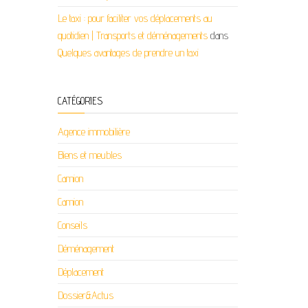
Le taxi : pour faciliter vos déplacements au
quotidien | Transports et déménagements
dans
Quelques avantages de prendre un taxi
CATÉGORIES
Agence immobilière
Biens et meubles
Camion
Camion
Conseils
Déménagement
Déplacement
Dossier&Actus