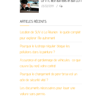
Le VTC face aux taxis et aux LOTI
05/02/2019
2
ARTICLES RÉCENTS
Location de SUV à La Réunion : le guide complet
pour explorer l’île autrement
Pourquoi le lustrage régulier bloque les
pollutions dans la peinture ?
Assurance et gardiennage de véhicules : ce que
couvre (ou non) votre contrat
Pourquoi le changement de pare-brise est un
acte de sécurité vital ?
Les documents nécessaires pour louer une
voiture sans permis