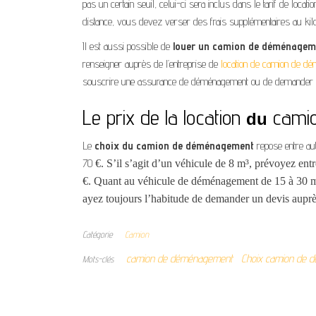
pas un certain seuil, celui-ci sera inclus dans le tarif de lo
distance, vous devez verser des frais supplémentaires au kil
Il est aussi possible de
louer un camion de déménageme
renseigner auprès de l’entreprise de
location de camion de d
souscrire une assurance de déménagement ou de demander auprès
Le prix de la location
camio
du
Le
choix du camion de déménagement
repose entre au
70
€
.
S’il s’agit d’un véhicule de 8 m³, prévoyez ent
€.
Quant au véhicule de déménagement de 15 à 30 m³,
ayez toujours l’habitude de demander un devis auprès
Catégorie
Camion
camion de déménagement
Choix camion de 
Mots-clés