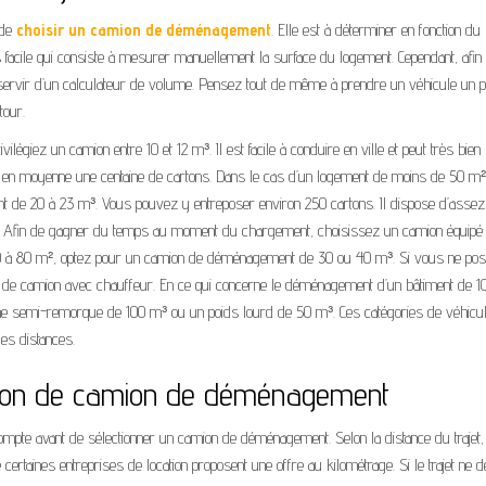
 de
choisir un camion de déménagement
. Elle est à déterminer en fonction du
facile qui consiste à mesurer manuellement la surface du logement. Cependant, afin
 servir d’un calculateur de volume. Pensez tout de même à prendre un véhicule un 
tour.
giez un camion entre 10 et 12 m³. Il est facile à conduire en ville et peut très bien
ter en moyenne une centaine de cartons. Dans le cas d’un logement de moins de 50 m²
 de 20 à 23 m³. Vous pouvez y entreposer environ 250 cartons. Il dispose d’assez
s. Afin de gagner du temps au moment du chargement, choisissez un camion équipé
0 à 80 m², optez pour un camion de déménagement de 30 ou 40 m³. Si vous ne po
on de camion avec chauffeur. En ce qui concerne le déménagement d’un bâtiment de 
er une semi-remorque de 100 m³ ou un poids lourd de 50 m³. Ces catégories de véhicu
es distances.
cation de camion de déménagement
ompte avant de sélectionner un camion de déménagement. Selon la distance du trajet,
certaines entreprises de location proposent une offre au kilométrage. Si le trajet ne 