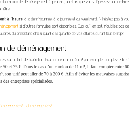
cation du camion de déménagement. Cependant, une fois que vous dépassez une certaine
omètre.
nt à l’heure
, à la demi-journée, à la journée et au week-end. N’hésitez pas à vo
éménagement
si d’autres formules sont disponibles. Quoi qu’il en soit, n’oubliez pas de
 du prestataire choisi quant à la garantie de vos affaires durant tout le trajet.
n de déménagement
tres sur le tarif de l’opération. Pour un camion de 5 m³ par exemple, comptez entre 
re 50 et 75
€.
Dans le cas d’un camion de 11 m³, il faut compter entre 60
 son tarif peut aller de 70 à 200
€.
Afin d’éviter les mauvaises surpris
 des entreprises spécialisées.
déménagement
déménagement