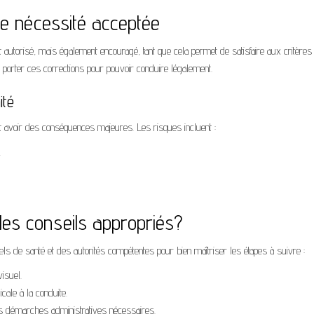
 une nécessité acceptée
t autorisé, mais également encouragé, tant que cela permet de satisfaire aux critères
 porter ces corrections pour pouvoir conduire légalement.
ité
t avoir des conséquences majeures. Les risques incluent :
.
 des conseils appropriés?
nels de santé et des autorités compétentes pour bien maîtriser les étapes à suivre :
isuel.
icale à la conduite.
les démarches administratives nécessaires.