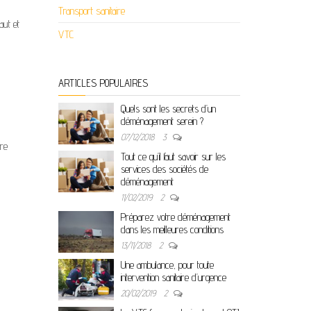
Transport sanitaire
aut et
VTC
ARTICLES POPULAIRES
Quels sont les secrets d’un
déménagement serein ?
07/12/2018
3
tre
Tout ce qu’il faut savoir sur les
services des sociétés de
déménagement
11/02/2019
2
Préparez votre déménagement
dans les meilleures conditions
13/11/2018
2
Une ambulance, pour toute
intervention sanitaire d’urgence
20/02/2019
2