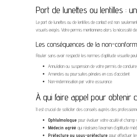
Port de lunettes ou lentilles :
Le port de lunettes ou de lentilles de contact est non seulemen
visuels exigés. Votre permis mentionnera alors la nécessité de
Les conséquences de la non-conform
Rouler sans avoir respecté les normes d’aptitude visuelle peu
Annulation ou suspension de votre permis de conduire
Amendes ou poursuites pénales en cas d’accident.
Non-indemnisation par votre assurance.
À qui faire appel pour obtenir
Il est crucial de solliciter des conseils auprès des profession
Ophtalmologue
: pour évaluer votre acuité et champ v
Médecin agréé
: qui réalisera l’examen d’aptitude méd
Préfecture ou sous-préfecture
: pour effectuer 