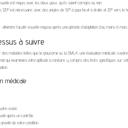
suelle est requis avec les deux yeux, qu’ils soient corrigés ou non.
s 120° est nécessaire, avec des angles de 50° à gauche et à droite, et 20° vers le h
 atteindre l’acuité visuelle requise après une période d’adaptation d’au moins 6 mois.
cessus à suivre
par des maladies telles que le glaucome ou la DMLA, une évaluation médicale s’avère
réé qui examinera votre aptitude à conduire, y compris des tests spécifiques sur vo
ation.
on médicale
tre vision.
elé après un contrôle.
 gravité de votre condition.