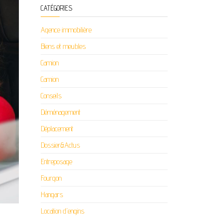
CATÉGORIES
Agence immobilière
Biens et meubles
Camion
Camion
Conseils
Déménagement
Déplacement
Dossier&Actus
Entreposage
Fourgon
Hangars
Location d'engins