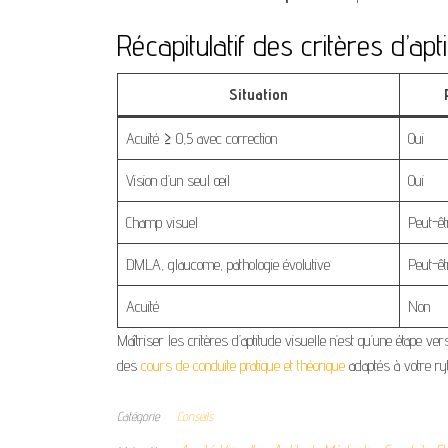
Récapitulatif des critères d’apt
Situation
Acuité ≥ 0,5 avec correction
Oui
Vision d’un seul œil
Oui
Champ visuel
Peut-êt
DMLA, glaucome, pathologie évolutive
Peut-êt
Acuité
Non
Maîtriser les critères d’aptitude visuelle n’est qu’une étape ver
des
cours de conduite pratique et théorique
adaptés à votre ry
Catégorie
Conseils