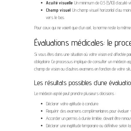
Acuité visuelle
: Un minimum de 0,5 (5/10) d’acuité vi
Champ visuel
: Un champ visuel horizontal d’au moin
vers le bas.
Pour ceux qui ne voient que d’un œil, la norme reste la même :
Évaluations médicales: le pro
Si vous êtes dans une situation où votre vision est affectée 
obligatoire. Ce processus implique de consulter un médecin ag
champ de vision ou d’autres examens en fonction de votre situ
Les résultats possibles d’une évaluati
Le médecin agréé peut prendre plusieurs décisions :
Déclarer votre aptitude à conduire.
Requérir des examens complémentaires pour évaluer vo
Accorder un permis à durée limitée, devant être renouv
Déclarer une inaptitude temporaire ou définitive selon la