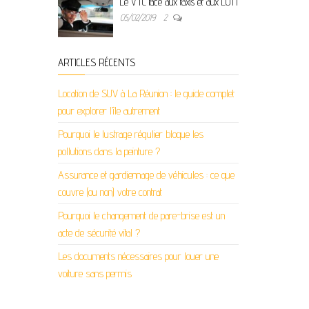
Le VTC face aux taxis et aux LOTI
05/02/2019
2
ARTICLES RÉCENTS
Location de SUV à La Réunion : le guide complet
pour explorer l’île autrement
Pourquoi le lustrage régulier bloque les
pollutions dans la peinture ?
Assurance et gardiennage de véhicules : ce que
couvre (ou non) votre contrat
Pourquoi le changement de pare-brise est un
acte de sécurité vital ?
Les documents nécessaires pour louer une
voiture sans permis