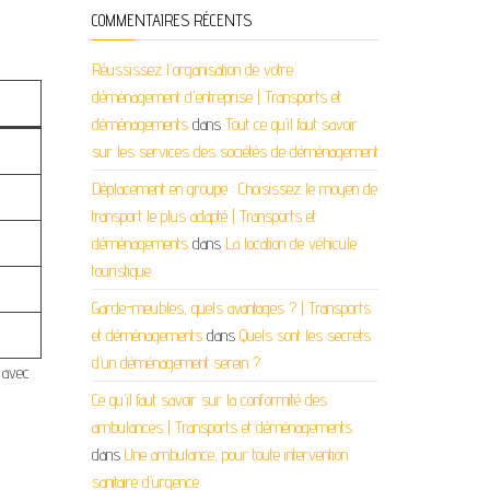
COMMENTAIRES RÉCENTS
Réussissez l'organisation de votre
déménagement d'entreprise | Transports et
déménagements
dans
Tout ce qu’il faut savoir
sur les services des sociétés de déménagement
Déplacement en groupe : Choisissez le moyen de
transport le plus adapté | Transports et
déménagements
dans
La location de véhicule
touristique
Garde-meubles, quels avantages ? | Transports
et déménagements
dans
Quels sont les secrets
d’un déménagement serein ?
 avec
Ce qu'il faut savoir sur la conformité des
ambulances | Transports et déménagements
dans
Une ambulance, pour toute intervention
sanitaire d’urgence