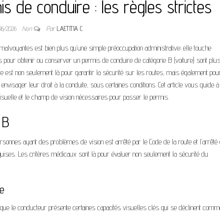
s de conduire : les règles strictes
06/2026
Non
Par
LAETITIA C
 malvoyantes est bien plus qu’une simple préoccupation administrative; elle touche
ns pour obtenir ou conserver un permis de conduire de catégorie B (voiture) sont plu
e est non seulement là pour garantir la sécurité sur les routes, mais également pou
nvisager leur droit à la conduite, sous certaines conditions. Cet article vous guide à
 visuelle et le champ de vision nécessaires pour passer le permis.
 B
ersonnes ayant des problèmes de vision est arrêté par le Code de la route et l’arrêté
equises. Les critères médicaux sont là pour évaluer non seulement la sécurité du
te
que le conducteur présente certaines capacités visuelles clés qui se déclinent comme