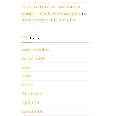
Le taxi : pour faciliter vos déplacements au
quotidien | Transports et déménagements
dans
Quelques avantages de prendre un taxi
CATÉGORIES
Agence immobilière
Biens et meubles
Camion
Camion
Conseils
Déménagement
Déplacement
Dossier&Actus