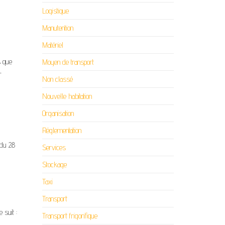
Logistique
Manutention
Matériel
s que
Moyen de transport
r
Non classé
Nouvelle habitation
Organisation
Réglementation
 du 28
Services
Stockage
Taxi
Transport
 suit :
Transport frigorifique