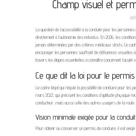
Champ visuel et permi
30/
La question de l’accessibilité à la conduite pour les personnes
directement à l’autonomie des individus. En 2026, les conditio
jamais déterminées par des critères médicaux stricts. Ce cadr
encourager les personnes souffrant de déficiences visuelles à e
travers les étapes essentielles à connaître concernant l’acuité
Ce que dit la loi pour le permis
Le cadre légal qui régule la possibilité de conduire pour les p
mars 2022, qui précisent les conditions d’aptitude physique r
conducteur, mais aussi celle des autres usagers de la route.
Vision minimale exigée pour la condui
Pour obtenir ou conserver un permis de conduire, il est exigé 