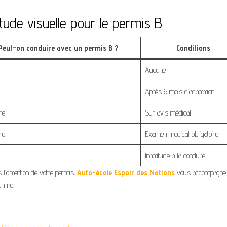
itude visuelle pour le permis B
Peut-on conduire avec un permis B ?
Conditions
Aucune
Après 6 mois d’adaptation
re
Sur avis médical
re
Examen médical obligatoire
Inaptitude à la conduite
s l’obtention de votre permis.
Auto-école Espoir des Nations
vous accompagne
thme.