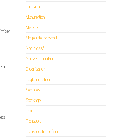
Logistique
Manutention
Matériel
timiser
Moyen de transport
Non classé
Nouvelle habitation
er ce
Organisation
Réglementation
Services
Stockage
Taxi
jets
Transport
Transport frigorifique