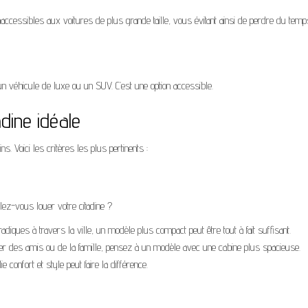
accessibles aux voitures de plus grande taille, vous évitant ainsi de perdre du temp
n véhicule de luxe ou un SUV. C’est une option accessible.
adine idéale
. Voici les critères les plus pertinents :
lez-vous louer votre citadine ?
adiques à travers la ville, un modèle plus compact peut être tout à fait suffisant.
er des amis ou de la famille, pensez à un modèle avec une cabine plus spacieuse.
ie confort et style peut faire la différence.