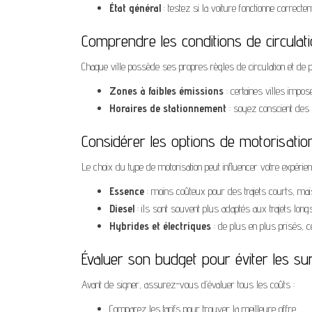
État général
: testez si la voiture fonctionne correcte
Comprendre les conditions de circulati
Chaque ville possède ses propres règles de circulation et de 
Zones à faibles émissions
: certaines villes impos
Horaires de stationnement
: soyez conscient des 
Considérer les options de motorisati
Le choix du type de motorisation peut influencer votre expérien
Essence
: moins coûteux pour des trajets courts, mai
Diesel
: ils sont souvent plus adaptés aux trajets longs
Hybrides et électriques
: de plus en plus prisés, 
Évaluer son budget pour éviter les su
Avant de signer, assurez-vous d’évaluer tous les coûts :
Comparez les tarifs pour trouver la meilleure offre.