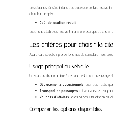
Les citadines s’insèrent dans des places de parking souvent in
chercher une place.
Coût de location réduit
Louer une citadine est souvent moins onéreux que de choisir u
Les critères pour choisir la cit
Avant toute sélection, prenez le temps de considérer vos besoins
Usage principal du véhicule
Une question fondamentale à se poser est : pour quel usage al
Déplacements occasionnels
: pour des trajets spor
Transport de passagers
: si vous devez transport
Voyages d’affaires
: dans ce cas, une citadine qui all
Comparer les options disponibles