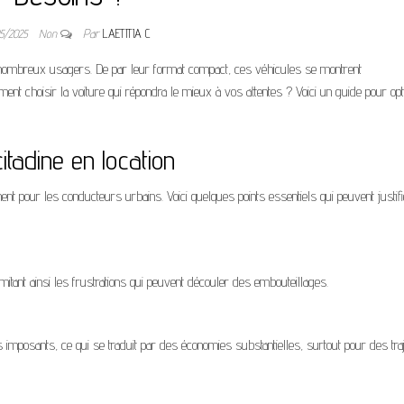
05/2025
Non
Par
LAETITIA C
de nombreux usagers. De par leur format compact, ces véhicules se montrent
ent choisir la voiture qui répondra le mieux à vos attentes ? Voici un guide pour op
itadine en location
t pour les conducteurs urbains. Voici quelques points essentiels qui peuvent justifi
 limitant ainsi les frustrations qui peuvent découler des embouteillages.
posants, ce qui se traduit par des économies substantielles, surtout pour des tra