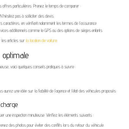
 offres particulières. Prenez le temps de comparer :
N’hésitez pas à solliciter des devis.
tits caractères, en vérifiant notamment les termes de l’assurance.
rvices additionnels comme le GPS ou des options de sièges enfants.
 les articles sur
la location de voiture
.
n optimale
euse, voici quelques conseils pratiques à suivre :
us aurez une idée sur la fiabilité de l’agence et l’état des véhicules proposés.
n charge
tuer une inspection minutieuse. Vérifiez les éléments suivants :
prenez des photos pour éviter des conflits lors du retour du véhicule.