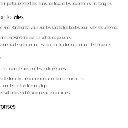
ment, particulièrement les freins, les feux et les équipements électroniques.
on locales
parking. Renseignez-vous sur les spécificités locales pour éviter les amendes :
ent des restrictions sur les véhicules polluants.
zones où le stationnement est limité en fonction du moment de la journée.
on
ce de conduite ainsi que les coûts associés :
s attention à la consommation sur de longues distances.
 pour leur efficacité énergétique.
ces véhicules sont écologiques et économiques.
rprises