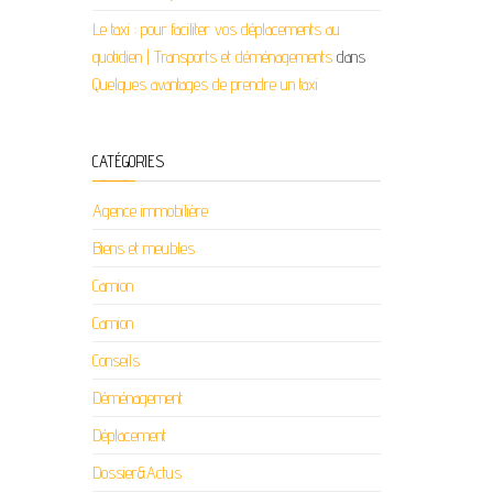
Le taxi : pour faciliter vos déplacements au
quotidien | Transports et déménagements
dans
Quelques avantages de prendre un taxi
CATÉGORIES
Agence immobilière
Biens et meubles
Camion
Camion
Conseils
Déménagement
Déplacement
Dossier&Actus