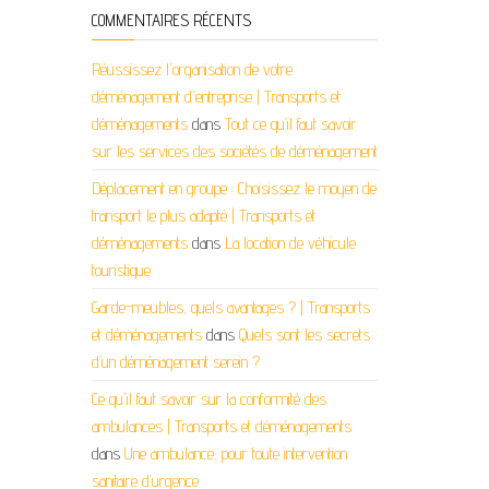
COMMENTAIRES RÉCENTS
Réussissez l'organisation de votre
déménagement d'entreprise | Transports et
déménagements
dans
Tout ce qu’il faut savoir
sur les services des sociétés de déménagement
Déplacement en groupe : Choisissez le moyen de
transport le plus adapté | Transports et
déménagements
dans
La location de véhicule
touristique
Garde-meubles, quels avantages ? | Transports
et déménagements
dans
Quels sont les secrets
d’un déménagement serein ?
Ce qu'il faut savoir sur la conformité des
ambulances | Transports et déménagements
dans
Une ambulance, pour toute intervention
sanitaire d’urgence