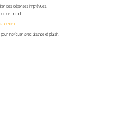
iter des dépenses imprévues.
 de carburant.
e location
.
pour naviguer avec aisance et plaisir.