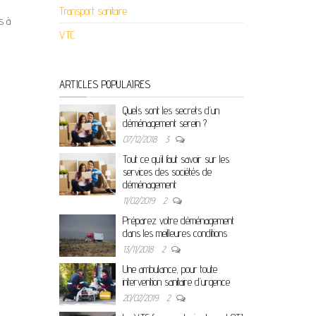
Transport sanitaire
s à
VTC
ARTICLES POPULAIRES
Quels sont les secrets d’un
déménagement serein ?
07/12/2018
3
Tout ce qu’il faut savoir sur les
services des sociétés de
déménagement
11/02/2019
2
Préparez votre déménagement
dans les meilleures conditions
13/11/2018
2
Une ambulance, pour toute
intervention sanitaire d’urgence
20/02/2019
2