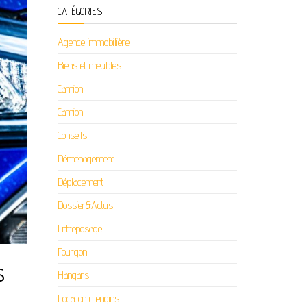
CATÉGORIES
Agence immobilière
Biens et meubles
Camion
Camion
Conseils
Déménagement
Déplacement
Dossier&Actus
Entreposage
Fourgon
s
Hangars
Location d'engins