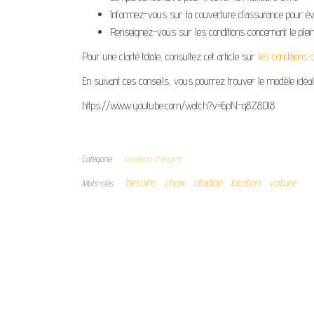
Informez-vous sur la couverture d’assurance pour év
Renseignez-vous sur les conditions concernant le plein
Pour une clarté totale, consultez cet article sur
les conditions d
En suivant ces conseils, vous pourrez trouver le modèle idéal 
https://www.youtube.com/watch?v=6pN-q8Z8Dl8
Catégorie
Location d'engins
besoins
choix
citadine
location
voiture
Mots-clés