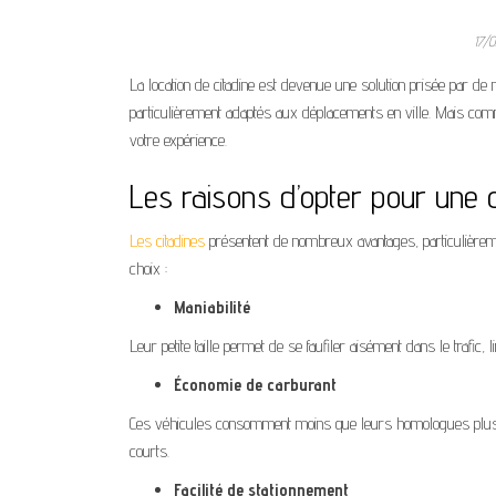
17/
La location de citadine est devenue une solution prisée par 
particulièrement adaptés aux déplacements en ville. Mais comm
votre expérience.
Les raisons d’opter pour une c
Les citadines
présentent de nombreux avantages, particulièremen
choix :
Maniabilité
Leur petite taille permet de se faufiler aisément dans le trafic,
Économie de carburant
Ces véhicules consomment moins que leurs homologues plus im
courts.
Facilité de stationnement