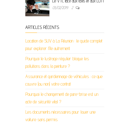
Le VTC face aux taxis et aux LOTI
05/02/2019
2
ARTICLES RÉCENTS
Location de SUV à La Réunion : le guide complet
pour explorer l’île autrement
Pourquoi le lustrage régulier bloque les
pollutions dans la peinture ?
Assurance et gardiennage de véhicules : ce que
couvre (ou non) votre contrat
Pourquoi le changement de pare-brise est un
acte de sécurité vital ?
Les documents nécessaires pour louer une
voiture sans permis