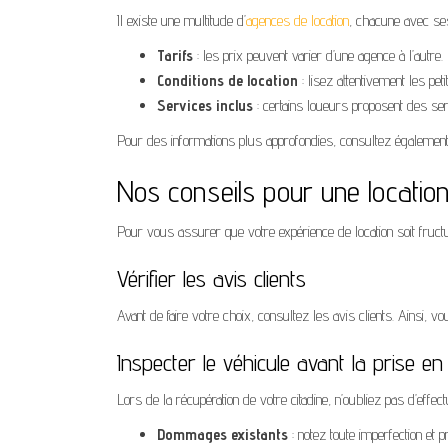
Il existe une multitude d’
agences de location
, chacune avec ses
Tarifs
: les prix peuvent varier d’une agence à l’autre. 
Conditions de location
: lisez attentivement les pe
Services inclus
: certains loueurs proposent des se
Pour des informations plus approfondies, consultez également
Nos conseils pour une locatio
Pour vous assurer que votre expérience de location soit fructu
Vérifier les avis clients
Avant de faire votre choix, consultez les avis clients. Ainsi, vo
Inspecter le véhicule avant la prise e
Lors de la récupération de votre citadine, n’oubliez pas d’effec
Dommages existants
: notez toute imperfection et 