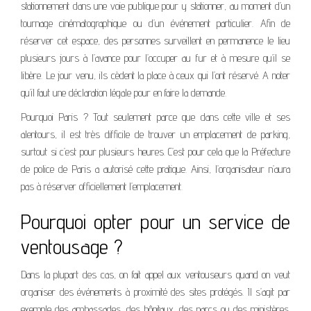
stationnement dans une voie publique pour y stationner, au moment d’un
tournage cinématographique ou d’un événement particulier. Afin de
réserver cet espace, des personnes surveillent en permanence le lieu
plusieurs jours à l’avance pour l’occuper au fur et à mesure qu’il se
libère. Le jour venu, ils cèdent la place à ceux qui l’ont réservé. A noter
qu’il faut une déclaration légale pour en faire la demande.
Pourquoi Paris ? Tout seulement parce que dans cette ville et ses
alentours, il est très difficile de trouver un emplacement de parking,
surtout si c’est pour plusieurs heures. C’est pour cela que la Préfecture
de police de Paris a autorisé cette pratique. Ainsi, l’organisateur n’aura
pas à réserver officiellement l’emplacement.
Pourquoi opter pour un service de
ventousage ?
Dans la plupart des cas, on fait appel aux ventouseurs quand on veut
organiser des événements à proximité des sites protégés. Il s’agit par
exemple des ambassades, des hôpitaux, des parcs ou des ministères.