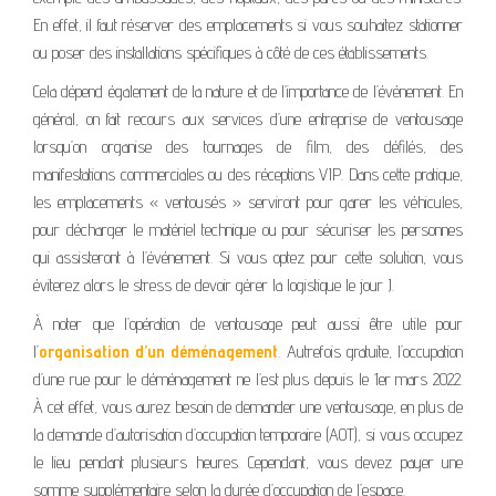
En effet, il faut réserver des emplacements si vous souhaitez stationner
ou poser des installations spécifiques à côté de ces établissements.
Cela dépend également de la nature et de l’importance de l’événement. En
général, on fait recours aux services d’une entreprise de ventousage
lorsqu’on organise des tournages de film, des défilés, des
manifestations commerciales ou des réceptions VIP. Dans cette pratique,
les emplacements « ventousés » serviront pour garer les véhicules,
pour décharger le matériel technique ou pour sécuriser les personnes
qui assisteront à l’événement. Si vous optez pour cette solution, vous
éviterez alors le stress de devoir gérer la logistique le jour J.
À noter que l’opération de ventousage peut aussi être utile pour
l’
organisation d’un déménagement
. Autrefois gratuite, l’occupation
d’une rue pour le déménagement ne l’est plus depuis le 1er mars 2022.
À cet effet, vous aurez besoin de demander une ventousage, en plus de
la demande d’autorisation d’occupation temporaire (AOT), si vous occupez
le lieu pendant plusieurs heures. Cependant, vous devez payer une
somme supplémentaire selon la durée d’occupation de l’espace.