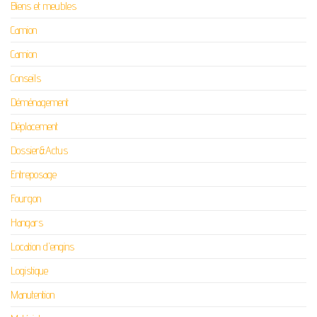
Biens et meubles
Camion
Camion
Conseils
Déménagement
Déplacement
Dossier&Actus
Entreposage
Fourgon
Hangars
Location d'engins
Logistique
Manutention