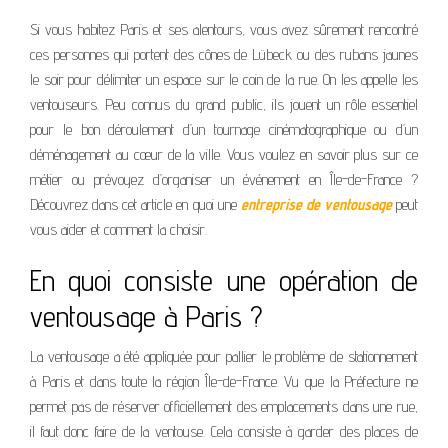
Si vous habitez Paris et ses alentours, vous avez sûrement rencontré
ces personnes qui portent des cônes de Lübeck ou des rubans jaunes
le soir pour délimiter un espace sur le coin de la rue. On les appelle les
ventouseurs. Peu connus du grand public, ils jouent un rôle essentiel
pour le bon déroulement d’un tournage cinématographique ou d’un
déménagement au cœur de la ville. Vous voulez en savoir plus sur ce
métier ou prévoyez d’organiser un événement en Île-de-France ?
Découvrez dans cet article en quoi une
entreprise de ventousage
peut
vous aider et comment la choisir.
En quoi consiste une opération de
ventousage à Paris ?
La ventousage a été appliquée pour pallier le problème de stationnement
à Paris et dans toute la région Île-de-France. Vu que la Préfecture ne
permet pas de réserver officiellement des emplacements dans une rue,
il faut donc faire de la ventouse. Cela consiste à garder des places de