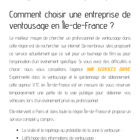
Comment choisir une entreprise de
ventousage en Île-de-France ?
Le meilleur moyen de chercher un professionnel de ventousage dans
cette région est de rechercher sur internet. De nombreux sites proposent
ce service actuellement que ce soit pour un tournage de film ou pour
l’organisation d’un événement spécifique. Si vous avez des difficultés à
choisir, nous vous conseillons l’agence
JMB SERVICES DRIVE
.
Expérimenté dans la ventousage et le gardiennage de stationnement,
cette agence VTC en Île-de-France est en mesure de vous réserver
temporairement une partie de la voie publique pour stationner vos
véhicules lors d’un événement privé ou professionnel.
Elle intervient à Paris et dans toute la région Île-de-France et propose un
service complet y compris :
La visite et le repérage au préalable de la zone à ventouser ;
L’affichage des informations de ventousage ;