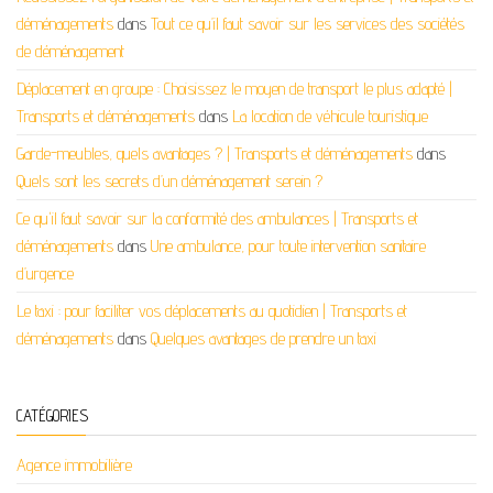
déménagements
dans
Tout ce qu’il faut savoir sur les services des sociétés
de déménagement
Déplacement en groupe : Choisissez le moyen de transport le plus adapté |
Transports et déménagements
dans
La location de véhicule touristique
Garde-meubles, quels avantages ? | Transports et déménagements
dans
Quels sont les secrets d’un déménagement serein ?
Ce qu'il faut savoir sur la conformité des ambulances | Transports et
déménagements
dans
Une ambulance, pour toute intervention sanitaire
d’urgence
Le taxi : pour faciliter vos déplacements au quotidien | Transports et
déménagements
dans
Quelques avantages de prendre un taxi
CATÉGORIES
Agence immobilière