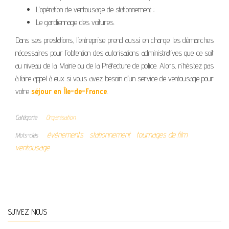
L’opération de ventousage de stationnement ;
Le gardiennage des voitures.
Dans ses prestations, l’entreprise prend aussi en charge les démarches
nécessaires pour l’obtention des autorisations administratives que ce soit
au niveau de la Mairie ou de la Préfecture de police. Alors, n’hésitez pas
à faire appel à eux si vous avez besoin d’un service de ventousage pour
votre
séjour en Île-de-France
.
Catégorie
Organisation
événements
stationnement
tournages de film
Mots-clés
ventousage
SUIVEZ NOUS