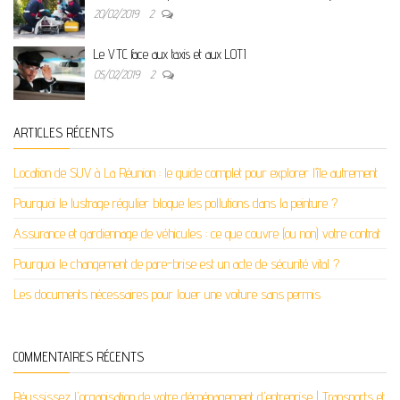
20/02/2019
2
Le VTC face aux taxis et aux LOTI
05/02/2019
2
ARTICLES RÉCENTS
Location de SUV à La Réunion : le guide complet pour explorer l’île autrement
Pourquoi le lustrage régulier bloque les pollutions dans la peinture ?
Assurance et gardiennage de véhicules : ce que couvre (ou non) votre contrat
Pourquoi le changement de pare-brise est un acte de sécurité vital ?
Les documents nécessaires pour louer une voiture sans permis
COMMENTAIRES RÉCENTS
Réussissez l'organisation de votre déménagement d'entreprise | Transports et