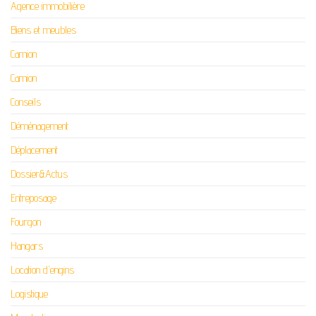
Agence immobilière
Biens et meubles
Camion
Camion
Conseils
Déménagement
Déplacement
Dossier&Actus
Entreposage
Fourgon
Hangars
Location d'engins
Logistique