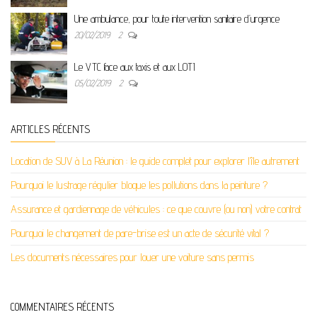
Une ambulance, pour toute intervention sanitaire d’urgence
20/02/2019
2
Le VTC face aux taxis et aux LOTI
05/02/2019
2
ARTICLES RÉCENTS
Location de SUV à La Réunion : le guide complet pour explorer l’île autrement
Pourquoi le lustrage régulier bloque les pollutions dans la peinture ?
Assurance et gardiennage de véhicules : ce que couvre (ou non) votre contrat
Pourquoi le changement de pare-brise est un acte de sécurité vital ?
Les documents nécessaires pour louer une voiture sans permis
COMMENTAIRES RÉCENTS