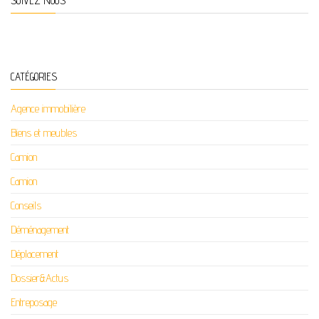
SUIVEZ NOUS
CATÉGORIES
Agence immobilière
Biens et meubles
Camion
Camion
Conseils
Déménagement
Déplacement
Dossier&Actus
Entreposage