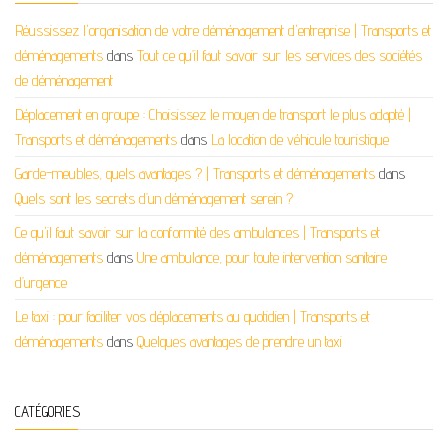
Réussissez l'organisation de votre déménagement d'entreprise | Transports et
déménagements
dans
Tout ce qu’il faut savoir sur les services des sociétés
de déménagement
Déplacement en groupe : Choisissez le moyen de transport le plus adapté |
Transports et déménagements
dans
La location de véhicule touristique
Garde-meubles, quels avantages ? | Transports et déménagements
dans
Quels sont les secrets d’un déménagement serein ?
Ce qu'il faut savoir sur la conformité des ambulances | Transports et
déménagements
dans
Une ambulance, pour toute intervention sanitaire
d’urgence
Le taxi : pour faciliter vos déplacements au quotidien | Transports et
déménagements
dans
Quelques avantages de prendre un taxi
CATÉGORIES