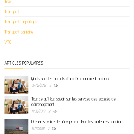
Taxi
Transport
Transport frigorifique
Transport sanitaire
VTC
ARTICLES POPULAIRES
Quels sont les secrets d’un déménagement serein ?
07/12/2018
3
Tout ce qu’il faut savoir sur les services des sociétés de
déménagement
11/02/2019
2
Préparez votre déménagement dans les meilleures conditions
13/11/2018
2