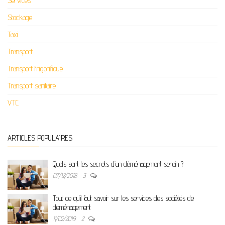
Services
Stockage
Taxi
Transport
Transport frigorifique
Transport sanitaire
VTC
ARTICLES POPULAIRES
Quels sont les secrets d’un déménagement serein ?
07/12/2018
3
Tout ce qu’il faut savoir sur les services des sociétés de
déménagement
11/02/2019
2