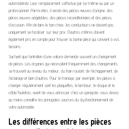
automobiliste. Leur remplacement s’effectue par lui-même ou par un
professionnel. Parmi elles, il existe des pièces neuves d’origine, des
pièces neuves adaptables, des pièces reconditionnées et des pièces
d’occasion. Afin de faire le bon choix, les conducteurs ne doivent pas
uniquement se focaliser sur leur prix. D’autres critères doivent
également pris en compte pour trouver la bonne pièce qui convient à vos
besoins.
Sachant que l’entretien d’une voiture demande souvent un changement
de pièces. Les organes qui nécessitent fréquemment des changements
se trouvent au niveau du moteur, du train roulant, de l’échappement, de
l’éclairage et bien d’autres. Pour le freinage, par exemple, les pièces à
changer régulièrement sont les plaquettes, le tambour, le disque et le
câble.Toutefois, avant de vous adresser chez un garagiste, vous devez
au moins connaître les principales sources du dysfonctionnement de
votre automobile.
Les différences entre les pièces