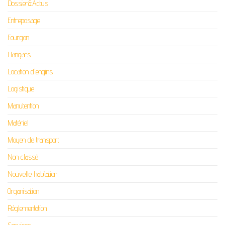
Dossier&Actus
Entreposage
Fourgon
Hangars
Location d'engins
Logistique
Manutention
Matériel
Moyen de transport
Non classé
Nouvelle habitation
Organisation
Réglementation