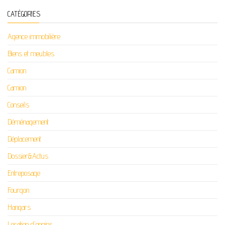
CATÉGORIES
Agence immobilière
Biens et meubles
Camion
Camion
Conseils
Déménagement
Déplacement
Dossier&Actus
Entreposage
Fourgon
Hangars
Location d'engins