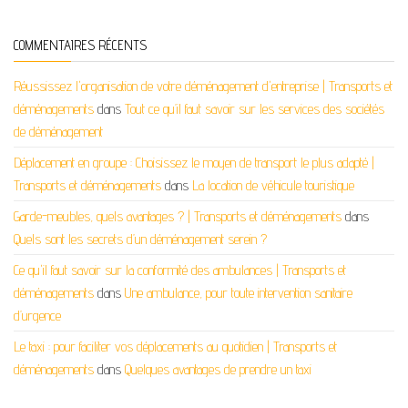
COMMENTAIRES RÉCENTS
Réussissez l'organisation de votre déménagement d'entreprise | Transports et
déménagements
dans
Tout ce qu’il faut savoir sur les services des sociétés
de déménagement
Déplacement en groupe : Choisissez le moyen de transport le plus adapté |
Transports et déménagements
dans
La location de véhicule touristique
Garde-meubles, quels avantages ? | Transports et déménagements
dans
Quels sont les secrets d’un déménagement serein ?
Ce qu'il faut savoir sur la conformité des ambulances | Transports et
déménagements
dans
Une ambulance, pour toute intervention sanitaire
d’urgence
Le taxi : pour faciliter vos déplacements au quotidien | Transports et
déménagements
dans
Quelques avantages de prendre un taxi