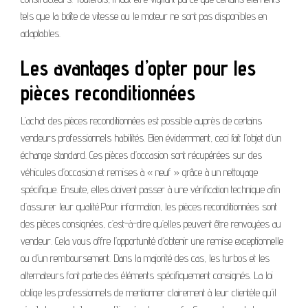
tels que la boîte de vitesse ou le moteur ne sont pas disponibles en
adaptables.
Les avantages d’opter pour les
pièces reconditionnées
L’achat des pièces reconditionnées est possible auprès de certains
vendeurs professionnels habilités. Bien évidemment, ceci fait l’objet d’un
échange standard. Ces pièces d’occasion sont récupérées sur des
véhicules d’occasion et remises à « neuf » grâce à un nettoyage
spécifique. Ensuite, elles doivent passer à une vérification technique afin
d’assurer leur qualité.Pour information, les pièces reconditionnées sont
des pièces consignées, c’est-à-dire qu’elles peuvent être renvoyées au
vendeur. Cela vous offre l’opportunité d’obtenir une remise exceptionnelle
ou d’un remboursement. Dans la majorité des cas, les turbos et les
alternateurs font partie des éléments spécifiquement consignés. La loi
oblige les professionnels de mentionner clairement à leur clientèle qu’il