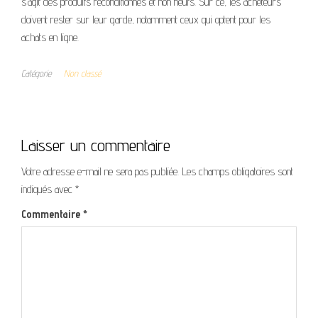
s’agit des produits reconditionnés et non neufs. Sur ce, les acheteurs
doivent rester sur leur garde, notamment ceux qui optent pour les
achats en ligne.
Catégorie
Non classé
Laisser un commentaire
Votre adresse e-mail ne sera pas publiée.
Les champs obligatoires sont
indiqués avec
*
Commentaire
*