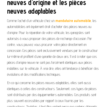
neuves d’origine et les pièces
neuves adaptables
Comme l’achat d’un véhicule chez un
mandataire automobile
, les
automobilistes ont également droit d’acheter des pièces neuves ou
d’origine. Pour la réparation de votre véhicule, les garagistes sont
autorisés à vous proposer des pièces de rechange d’occasion. Par
contre, vous pouvez vous procurer votre pièce directement en
concession. Ces pièces sont exclusivement vendues par le constructeur
lui-même et profitent d’une garantie de deux ans. Il est à noter que ces
pièces d’origine neuve ne sont pas forcément identiques aux pièces
installées sur le véhicule. À vrai dire, elles ont tendance à bénéficier des
évolutions et des modifications techniques.
En ce qui concerne les pièces neuves adaptables, elles sont aussi
identiques à celles des constructeurs. Seulement, ces types de pièces
sont distribués par des équipementiers automobiles. Ces produits sont
plus souvent accessibles par rapport à ceux fournis par les
constructeurs. Toutefois, il faut être vigilant parce que certains éléments