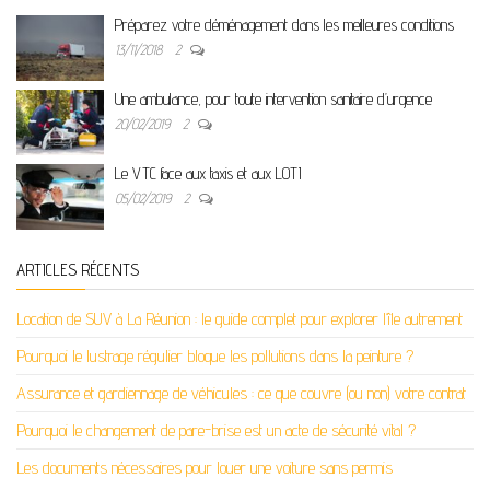
Préparez votre déménagement dans les meilleures conditions
13/11/2018
2
Une ambulance, pour toute intervention sanitaire d’urgence
20/02/2019
2
Le VTC face aux taxis et aux LOTI
05/02/2019
2
ARTICLES RÉCENTS
Location de SUV à La Réunion : le guide complet pour explorer l’île autrement
Pourquoi le lustrage régulier bloque les pollutions dans la peinture ?
Assurance et gardiennage de véhicules : ce que couvre (ou non) votre contrat
Pourquoi le changement de pare-brise est un acte de sécurité vital ?
Les documents nécessaires pour louer une voiture sans permis