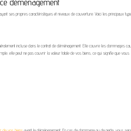
rance déménagement
ant ses propres caractéristiques et niveaux de couverture. Voici les principaux typ
énéralement incluse dans le contrat de déménagement. Elle couvre les dommages ca
ple, elle peut ne pas couvrir la valeur totale de vos biens, ce qui signifie que vous
ur de vos biens
avant le déménagement. En cas de dommage ou de perte, vous ser