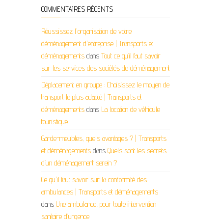
COMMENTAIRES RÉCENTS
Réussissez l'organisation de votre
déménagement d'entreprise | Transports et
déménagements
dans
Tout ce qu’il faut savoir
sur les services des sociétés de déménagement
Déplacement en groupe : Choisissez le moyen de
transport le plus adapté | Transports et
déménagements
dans
La location de véhicule
touristique
Garde-meubles, quels avantages ? | Transports
et déménagements
dans
Quels sont les secrets
d’un déménagement serein ?
Ce qu'il faut savoir sur la conformité des
ambulances | Transports et déménagements
dans
Une ambulance, pour toute intervention
sanitaire d’urgence