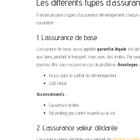
Les différents types d’assu
Il existe plusieurs types d’assurance déménagement, chacun ay
considérer :
1. L’assurance de base
L’assurance de base, aussi appelée
garantie légale
, est g
aux biens pendant le transport, mais avec des limites. Par exem
pourriez être sous-assuré en cas de problème.
Avantages :
Inclus dans le contrat de déménagement.
Coût réduit.
Inconvénients :
Couverture limitée.
Ne protège pas contre la perte ou le vol.
2. L’assurance valeur déclarée
L’assurance valeur déclarée vous permet de
déclarer la vale