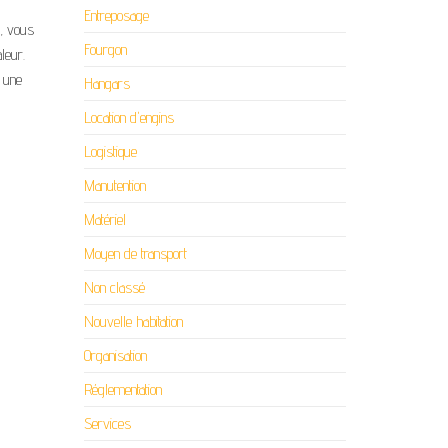
Entreposage
s, vous
Fourgon
leur.
, une
Hangars
Location d'engins
Logistique
Manutention
Matériel
Moyen de transport
Non classé
Nouvelle habitation
Organisation
Réglementation
Services