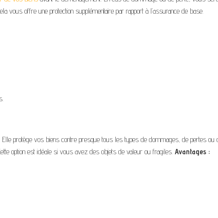
la vous offre une protection supplémentaire par rapport à l’assurance de base.
s.
e. Elle protège vos biens contre presque tous les types de dommages, de pertes ou 
ette option est idéale si vous avez des objets de valeur ou fragiles.
Avantages :