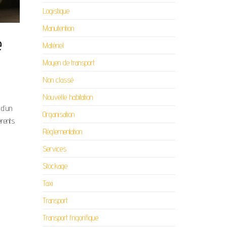
Logistique
Manutention
e
Matériel
Moyen de transport
Non classé
Nouvelle habitation
 d’un
Organisation
érents
Réglementation
Services
Stockage
Taxi
Transport
Transport frigorifique