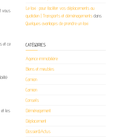
Le taxi : pour faciliter vos déplacements au
nt vous
quotidien | Transports et déménagements
dans
Quelques avantages de prendre un taxi
s et ce
CATÉGORIES
Agence immobilière
Biens et meubles
ilité
Camion
Camion
Conseils
et les
Déménagement
Déplacement
Dossier&Actus