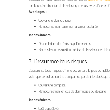
remboursé en fonction de la valeur que vous avez déclarée. Ce
Avantages :
Couverture plus étendue.
Remboursement basé sur la valeur déclarée.
Inconvénients :
Peut entraîner des frais supplémentaires.
Nécessite une évaluation précise de la valeur des bien
3. L’assurance tous risques
L’assurance tous risques offre la couverture la plus complèt
vols, que ce soit pendant le transport ou pendant le stockage. C
Couverture complète.
Remboursement en cas de dommages ou de perte.
Inconvénients :
Coût plus élevé.