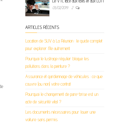
Le VTC face aux taxis et aux LOTI
05/02/2019
2
ARTICLES RÉCENTS
Location de SUV à La Réunion : le guide complet
pour explorer l’île autrement
Pourquoi le lustrage régulier bloque les
pollutions dans la peinture ?
Assurance et gardiennage de véhicules : ce que
couvre (ou non) votre contrat
de
Pourquoi le changement de pare-brise est un
acte de sécurité vital ?
Les documents nécessaires pour louer une
voiture sans permis