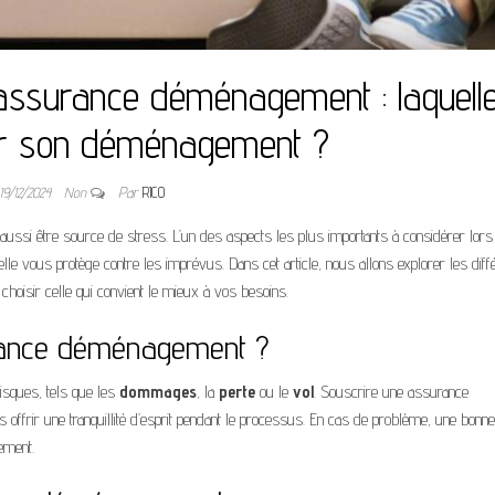
’assurance déménagement : laquell
ur son déménagement ?
19/12/2024
Non
Par
RICO
aussi être source de stress. L’un des aspects les plus importants à considérer lors
, elle vous protège contre les imprévus. Dans cet article, nous allons explorer les diff
hoisir celle qui convient le mieux à vos besoins.
rance déménagement ?
sques, tels que les
dommages
, la
perte
ou le
vol
. Souscrire une assurance
s offrir une tranquillité d’esprit pendant le processus. En cas de problème, une bonne
ement.