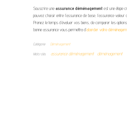
Souscrire une
assurance déménagement
est une étape c
pouvez choisir entre l’assurance de base, l’assurance valeur 
Prenez le temps d’évaluer vos biens, de comparer les options 
bonne assurance vous permettra d’
aborder votre déménagement
Catégorie
Déménagement
assurance déménagement
déménagement
Mots-clés