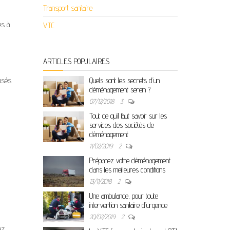
Transport sanitaire
es à
VTC
ARTICLES POPULAIRES
usés
Quels sont les secrets d’un
déménagement serein ?
07/12/2018
3
Tout ce qu’il faut savoir sur les
services des sociétés de
déménagement
11/02/2019
2
Préparez votre déménagement
dans les meilleures conditions
13/11/2018
2
Une ambulance, pour toute
intervention sanitaire d’urgence
20/02/2019
2
ez