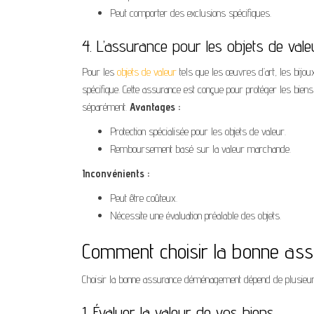
Peut comporter des exclusions spécifiques.
4. L’assurance pour les objets de vale
Pour les
objets de valeur
tels que les œuvres d’art, les bijo
spécifique. Cette assurance est conçue pour protéger les bien
séparément.
Avantages :
Protection spécialisée pour les objets de valeur.
Remboursement basé sur la valeur marchande.
Inconvénients :
Peut être coûteux.
Nécessite une évaluation préalable des objets.
Comment choisir la bonne a
Choisir la bonne assurance déménagement dépend de plusieurs
1. Évaluer la valeur de vos biens