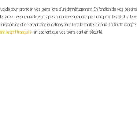
ruciale pour protéger vos biens lors d’un déménagement. En fonction de vos besoin
déclarée, l’assurance tous risques ou une assurance spécifique pour les objets de va
disponibles et de poser des questions pour faire le meilleur choix. En fin de compte
 l’esprit tranquille
, en sachant que vos biens sont en sécurité.