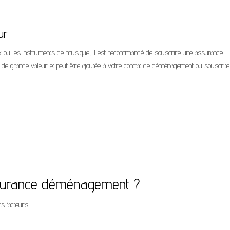
ur
ux ou les instruments de musique, il est recommandé de souscrire une assurance
s de grande valeur et peut être ajoutée à votre contrat de déménagement ou souscrite
ssurance déménagement ?
 facteurs :