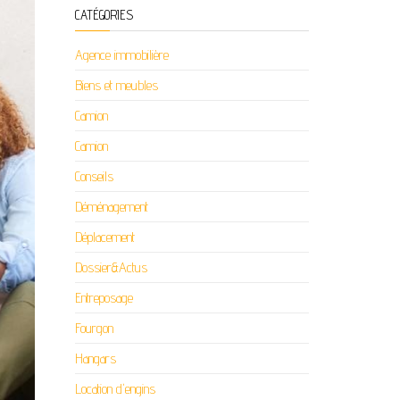
CATÉGORIES
Agence immobilière
Biens et meubles
Camion
Camion
Conseils
Déménagement
Déplacement
Dossier&Actus
Entreposage
Fourgon
Hangars
Location d'engins