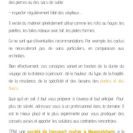
des pierres ou des sacs de sable
– inspecter régulièrement l’état des végétaux…
Il existe du matériel généralement utilisé comme les rolls au hayon, les
palettes, les toiles rideaux avec toit, les plates-formes,
Ce ne sont que d’éventuelles recommandations. Par exemple, les cactus
ne nécessiteront pas de soins particuliers, en comparaison aux
orchidées.
Bien effectivement, ces consignes varient en fonction de la durée du
voyage, de la distance à parcourir, de la hauteur, du type, de la fragilité,
de la résistance, de la spécificité et des besoins des
plantes et des
fleurs
.
Quoi qu’il en soit, il faut vous préparer à l’avance et tout anticiper. Pour
plus de sûreté, adressez vous à un professionnel dans le domaine. Il
est le mieux placé et le plus expérimenté pour vous prodiguer des
conseils avisés et apporter les solutions aux contraintes rencontrées.
TPM, une
société de transport routier à Maennolsheim
, a la