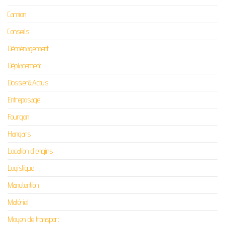
Camion
Conseils
Déménagement
Déplacement
Dossier&Actus
Entreposage
Fourgon
Hangars
Location d'engins
Logistique
Manutention
Matériel
Moyen de transport