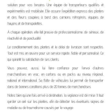
solution pour vos besoins. Une équipe de transporteurs qualifiés et
expérimentés est mobilisée. Elle assure l’expédition express des plantes
et des fleurs coupées à bord des camions réfrigérés, équipés de
hayons et de transpalettes.
À chaque opération, elle fait preuve de professionnalisme, de sérieux, de
réactivité et de ponctualité.
Le conditionnement des plantes et le délai de livraison sont respectés.
Tout est mis en œuvre pour un service rapide, fiable et personnalisé. Ce
qui garantit la satisfaction de ses clients.
Vous pouvez, aussi, lui faire confiance pour l’envoi d’autres
marchandises en vrac, en cartons ou en packs au niveau régional,
national et international. Sa flotte de véhicules lui permet de transporter
dans de bonnes conditions plus de 20 tonnes de marchandises.
Notez bien qu’une fois arrivé à destination, la vigilance est de mise. Il faut
garder un œil sur les plantes, afin de détecter les éventuels signes de
maladie ou de traumatisme causés par le voyage.