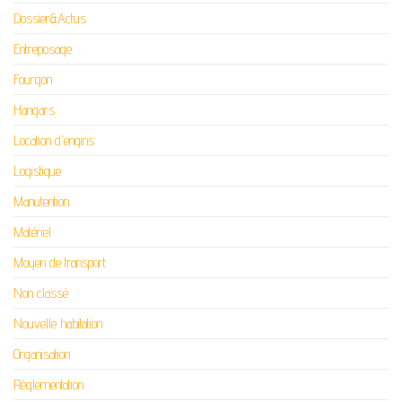
Dossier&Actus
Entreposage
Fourgon
Hangars
Location d'engins
Logistique
Manutention
Matériel
Moyen de transport
Non classé
Nouvelle habitation
Organisation
Réglementation