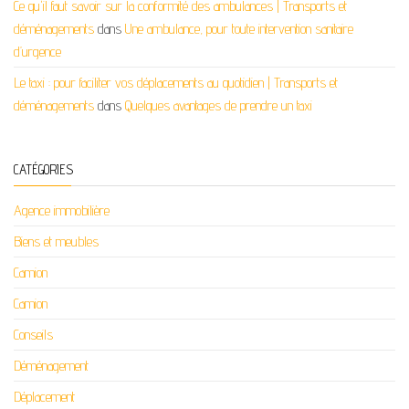
Ce qu'il faut savoir sur la conformité des ambulances | Transports et
déménagements
dans
Une ambulance, pour toute intervention sanitaire
d’urgence
Le taxi : pour faciliter vos déplacements au quotidien | Transports et
déménagements
dans
Quelques avantages de prendre un taxi
CATÉGORIES
Agence immobilière
Biens et meubles
Camion
Camion
Conseils
Déménagement
Déplacement