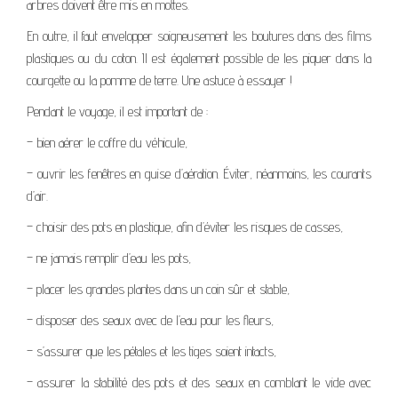
arbres doivent être mis en mottes.
En outre, il faut envelopper soigneusement les boutures dans des films
plastiques ou du coton. Il est également possible de les piquer dans la
courgette ou la pomme de terre. Une astuce à essayer !
Pendant le voyage, il est important de :
– bien aérer le coffre du véhicule,
– ouvrir les fenêtres en guise d’aération. Éviter, néanmoins, les courants
d’air.
– choisir des pots en plastique, afin d’éviter les risques de casses,
– ne jamais remplir d’eau les pots,
– placer les grandes plantes dans un coin sûr et stable,
– disposer des seaux avec de l’eau pour les fleurs,
– s’assurer que les pétales et les tiges soient intacts,
– assurer la stabilité des pots et des seaux en comblant le vide avec