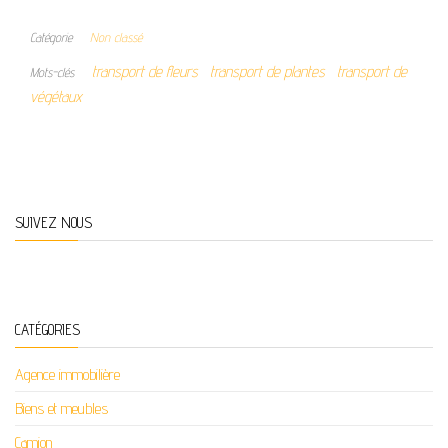
Catégorie
Non classé
transport de fleurs
transport de plantes
transport de
Mots-clés
végétaux
SUIVEZ NOUS
CATÉGORIES
Agence immobilière
Biens et meubles
Camion