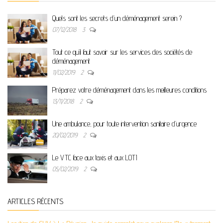
Quels sont les secrets d’un déménagement serein ?
07/12/2018
3
Tout ce qu’il faut savoir sur les services des sociétés de
déménagement
11/02/2019
2
Préparez votre déménagement dans les meilleures conditions
13/11/2018
2
Une ambulance, pour toute intervention sanitaire d’urgence
20/02/2019
2
Le VTC face aux taxis et aux LOTI
05/02/2019
2
ARTICLES RÉCENTS