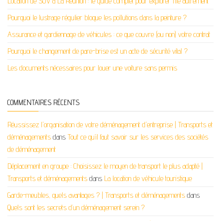
Location de SUV à La Réunion : le guide complet pour explorer l’île autrement
Pourquoi le lustrage régulier bloque les pollutions dans la peinture ?
Assurance et gardiennage de véhicules : ce que couvre (ou non) votre contrat
Pourquoi le changement de pare-brise est un acte de sécurité vital ?
Les documents nécessaires pour louer une voiture sans permis
COMMENTAIRES RÉCENTS
Réussissez l'organisation de votre déménagement d'entreprise | Transports et
déménagements
dans
Tout ce qu’il faut savoir sur les services des sociétés
de déménagement
Déplacement en groupe : Choisissez le moyen de transport le plus adapté |
Transports et déménagements
dans
La location de véhicule touristique
Garde-meubles, quels avantages ? | Transports et déménagements
dans
Quels sont les secrets d’un déménagement serein ?