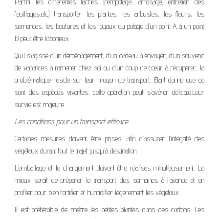
Parmi les différentes tâches (rempotage, arrosage, entretien des
feuillages,etc) transporter les plantes, les arbustes, les fleurs, les
semences, les boutures et les joyaux du potage d’un point A à un point
B peut être laborieux.
Qu’il s’agisse d’un déménagement, d’un cadeau à envoyer, d’un souvenir
de vacances à ramener chez soi ou d’un coup de cœur à récupérer, la
problématique réside sur leur moyen de transport. Étant donné que ce
sont des espèces vivantes, cette opération peut s’avérer délicate.Leur
survie est majeure.
Les conditions pour un transport efficace
Certaines mesures doivent être prises, afin d’assurer l’intégrité des
végétaux durant tout le trajet jusqu’à destination.
L’emballage et le chargement doivent être réalisés minutieusement. Le
mieux serait de préparer le transport des semaines à l’avance et en
profiter pour bien fortifier et humidifier légèrement les végétaux.
Il est préférable de mettre les petites plantes dans des cartons. Les