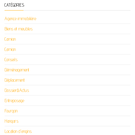
CATÉGORIES
Agence immobilière
Biens et meubles
Camion
Camion
Conseils
Déménagement
Déplacement
Dossier&Actus
Entreposage
Fourgon
Hangars
Location d'engins