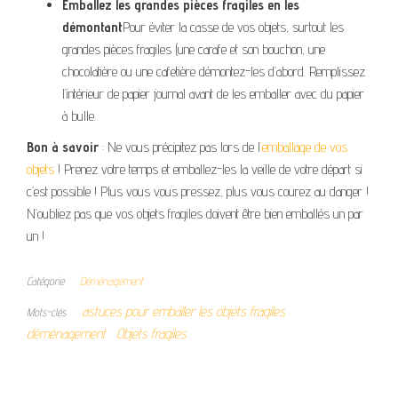
Emballez les grandes pièces fragiles en les
démontant
Pour éviter la casse de vos objets, surtout les
grandes pièces fragiles (une carafe et son bouchon, une
chocolatière ou une cafetière démontez-les d’abord. Remplissez
l’intérieur de papier journal avant de les emballer avec du papier
à bulle.
Bon à savoir
: Ne vous précipitez pas lors de l
’emballage de vos
objets
! Prenez votre temps et emballez-les la veille de votre départ si
c’est possible ! Plus vous vous pressez, plus vous courez au danger !
N’oubliez pas que vos objets fragiles doivent être bien emballés un par
un !
Catégorie
Déménagement
astuces pour emballer les objets fragiles
Mots-clés
déménagement
Objets fragiles