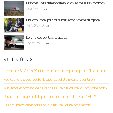
Préparez votre déménagement dans les meilleures conditions
13/11/2018
2
Une ambulance, pour toute intervention sanitaire d’urgence
20/02/2019
2
Le VTC face aux taxis et aux LOTI
05/02/2019
2
ARTICLES RÉCENTS
Location de SUV à La Réunion : le guide complet pour explorer l’île autrement
Pourquoi le lustrage régulier bloque les pollutions dans la peinture ?
Assurance et gardiennage de véhicules : ce que couvre (ou non) votre contrat
Pourquoi le changement de pare-brise est un acte de sécurité vital ?
Les documents nécessaires pour louer une voiture sans permis