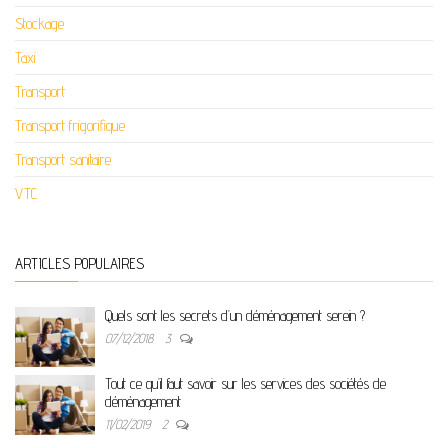
Stockage
Taxi
Transport
Transport frigorifique
Transport sanitaire
VTC
ARTICLES POPULAIRES
Quels sont les secrets d’un déménagement serein ?
07/12/2018
3
Tout ce qu’il faut savoir sur les services des sociétés de
déménagement
11/02/2019
2