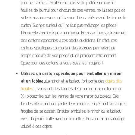
pour les verres ! Seulement, utilisez de préférence quatre
feuilles de journal pour chacun de ces verres, ne laissez pas de
vide et assurez-vous qu’ils soient biens calés avant de fermer le
carton. Sachez surtout qu’il ne faut pas mélanger les pièces !
Rangez-les par catégorie pour éviter la casse. Il existe également
des cartons appropriés à ces objets quotidiens. En effet, ces
cartons spécifiques comportent des espaces permettant de
ranger chacune de vos pièces et les protègent efficacement.
Optez pour ces cartons si vous avez les moyens !
Utilisez un carton spécifique pour emballer un miroir
et un tableau
Le miroir et le tableau font partie des
objets dits
fragiles
. Il vous faut des bandes de ruban adhésif en forme de
X ; placez-les sur les verres de votre miroir ou tableau. Ces
bandes absorbent une partie de vibration et empêchent vos objets
fragiles de se casser. Ensuite, emballez le miroir ou le tableau
avec du papier bulle avant de le mettre dans un carton spécifique
adapté à ces objets.