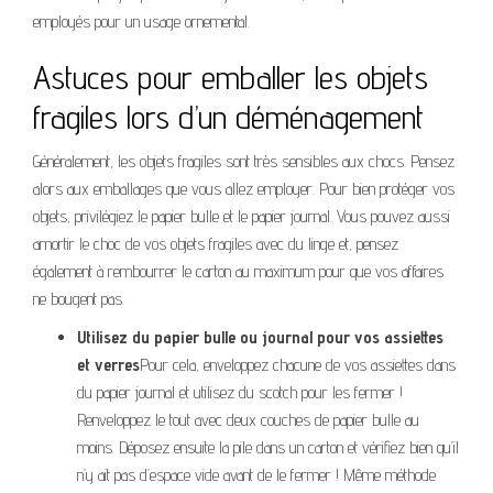
employés pour un usage ornemental.
Astuces pour emballer les objets
fragiles lors d’un déménagement
Généralement, les objets fragiles sont très sensibles aux chocs. Pensez
alors aux emballages que vous allez employer. Pour bien protéger vos
objets, privilégiez le papier bulle et le papier journal. Vous pouvez aussi
amortir le choc de vos objets fragiles avec du linge et, pensez
également à rembourrer le carton au maximum pour que vos affaires
ne bougent pas.
Utilisez du papier bulle ou journal pour vos assiettes
et verres
Pour cela, enveloppez chacune de vos assiettes dans
du papier journal et utilisez du scotch pour les fermer !
Renveloppez le tout avec deux couches de papier bulle au
moins. Déposez ensuite la pile dans un carton et vérifiez bien qu’il
n’y ait pas d’espace vide avant de le fermer ! Même méthode