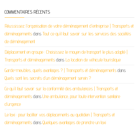
COMMENTAIRES RÉCENTS
Réussissez l'organisation de votre déménagement d'entreprise | Transports et
déménagements
dans
Tout ce qu’il faut savoir sur les services des sociétés
de déménagement
Déplacement en groupe : Choisissez le moyen de transport le plus adapté |
Transports et déménagements
dans
La location de véhicule touristique
Garde-meubles, quels avantages ? | Transports et déménagements
dans
Quels sont les secrets d’un déménagement serein ?
Ce qu'il faut savoir sur la conformité des ambulances | Transports et
déménagements
dans
Une ambulance, pour toute intervention sanitaire
d’urgence
Le taxi : pour faciliter vos déplacements au quotidien | Transports et
déménagements
dans
Quelques avantages de prendre un taxi