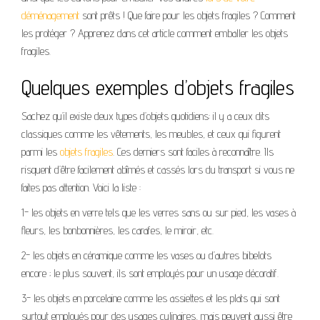
déménagement
sont prêts ! Que faire pour les objets fragiles ? Comment
les protéger ? Apprenez dans cet article comment emballer les objets
fragiles.
Quelques exemples d’objets fragiles
Sachez qu’il existe deux types d’objets quotidiens: il y a ceux dits
classiques comme les vêtements, les meubles, et ceux qui figurent
parmi les
objets fragiles
. Ces derniers sont faciles à reconnaître. Ils
risquent d’être facilement abîmés et cassés lors du transport si vous ne
faites pas attention. Voici la liste :
1- les objets en verre tels que les verres sans ou sur pied, les vases à
fleurs, les bonbonnières, les carafes, le miroir, etc.
2- les objets en céramique comme les vases ou d’autres bibelots
encore ; le plus souvent, ils sont employés pour un usage décoratif.
3- les objets en porcelaine comme les assiettes et les plats qui sont
surtout employés pour des usages culinaires, mais peuvent aussi être