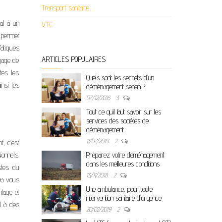
Transport sanitaire
cal à un
VTC
 permet
atigues
ARTICLES POPULAIRES
gage de
tes les
Quels sont les secrets d’un
ainsi les
déménagement serein ?
07/12/2018
3
Tout ce qu’il faut savoir sur les
services des sociétés de
déménagement
11/02/2019
2
t, c’est
onnels.
Préparez votre déménagement
dans les meilleures conditions
stes du
13/11/2018
2
va vous
Une ambulance, pour toute
ntage et
intervention sanitaire d’urgence
el à des
20/02/2019
2