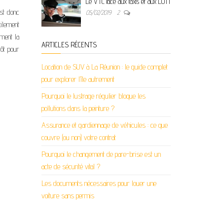
Le VTC face aux taxis et aux LOTI
st donc
05/02/2019
2
cilement
ement la
ARTICLES RÉCENTS
tôt pour
Location de SUV à La Réunion : le guide complet
pour explorer l’île autrement
Pourquoi le lustrage régulier bloque les
pollutions dans la peinture ?
Assurance et gardiennage de véhicules : ce que
couvre (ou non) votre contrat
Pourquoi le changement de pare-brise est un
acte de sécurité vital ?
Les documents nécessaires pour louer une
voiture sans permis