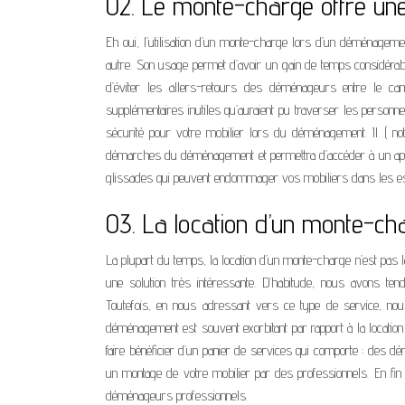
02. Le monte-charge offre une
Eh oui, l’utilisation d’un monte-charge lors d’un déménagement 
autre. Son usage permet d’avoir un gain de temps considérab
d’éviter les allers-retours des déménageurs entre le ca
supplémentaires inutiles qu’auraient pu traverser les perso
sécurité pour votre mobilier lors du déménagement. Il ( no
démarches du déménagement et permettra d’accéder à un appar
glissades qui peuvent endommager vos mobiliers dans les esca
03. La location d’un monte-ch
La plupart du temps, la location d’un monte-charge n’est pas 
une solution très intéressante. D’habitude, nous avons t
Toutefois, en nous adressant vers ce type de service, nou
déménagement est souvent exorbitant par rapport à la locati
faire bénéficier d’un panier de services qui comporte : des d
un montage de votre mobilier par des professionnels. En fin 
déménageurs professionnels.