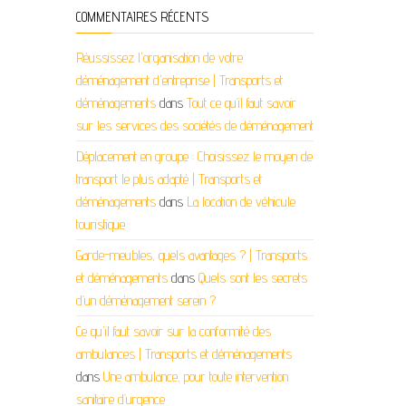
COMMENTAIRES RÉCENTS
Réussissez l'organisation de votre
déménagement d'entreprise | Transports et
déménagements
dans
Tout ce qu’il faut savoir
sur les services des sociétés de déménagement
Déplacement en groupe : Choisissez le moyen de
transport le plus adapté | Transports et
déménagements
dans
La location de véhicule
touristique
Garde-meubles, quels avantages ? | Transports
et déménagements
dans
Quels sont les secrets
d’un déménagement serein ?
Ce qu'il faut savoir sur la conformité des
ambulances | Transports et déménagements
dans
Une ambulance, pour toute intervention
sanitaire d’urgence