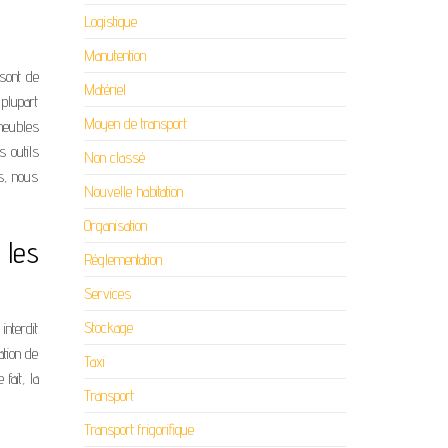
Logistique
Manutention
 sont de
Matériel
 plupart
Moyen de transport
 meubles
s outils
Non classé
s, nous
Nouvelle habitation
Organisation
 les
Réglementation
Services
Stockage
interdit
ation de
Taxi
fait, la
Transport
Transport frigorifique