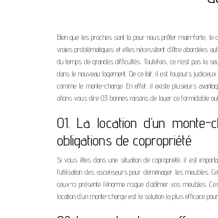
Bien que les proches sont là pour nous prêter main-forte, le d
vraies problématiques et elles nécessitent d’être abordées a
du temps de grandes difficultés. Toutefois, ce n’est pas la seu
dans le nouveau logement. De ce fait, il est toujours judicie
comme le monte-charge. En effet, il existe plusieurs avanta
allons vous dire 03 bonnes raisons de louer ce formidable outil.
01. La location d’un monte-c
obligations de copropriété
Si vous êtes dans une situation de copropriété, il est import
l’utilisation des ascenseurs pour déménager les meubles. Cett
ceux-ci présente l’énorme risque d’abîmer vos meubles. C’est
location d’un monte-charge est la solution la plus efficace p