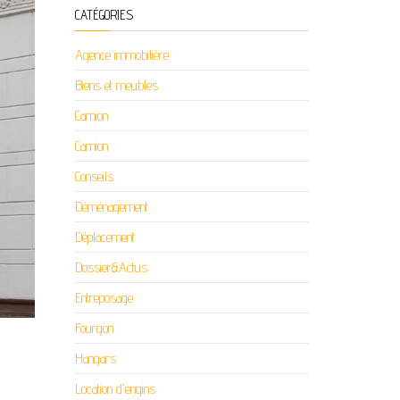
CATÉGORIES
Agence immobilière
Biens et meubles
Camion
Camion
Conseils
Déménagement
Déplacement
Dossier&Actus
Entreposage
Fourgon
Hangars
Location d'engins