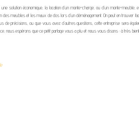
re une solution économique, la location d’un monte-charge, ou d’un monte-meuble, e
ation des meubles et les maux de dos lors d’un déménagement. On peut en trouver fa
us de précisions, ou que vous avez d’autres questions, cette entreprise sera égal
 ce, nous espérons que ce petit partage vous a plu et nous vous disons : à très bien
le