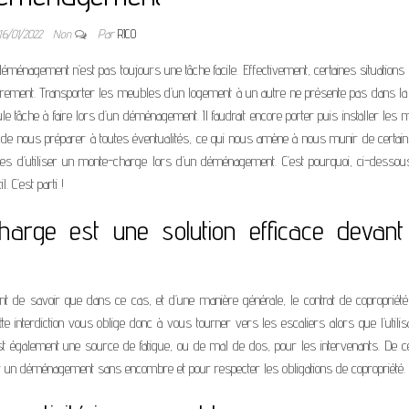
16/01/2022
Non
Par
RICO
éménagement n’est pas toujours une tâche facile. Effectivement, certaines situations
utrement. Transporter les meubles d’un logement à un autre ne présente pas dans la
le tâche à faire lors d’un déménagement. Il faudrait encore porter puis installer les
ux de nous préparer à toutes éventualités, ce qui nous amène à nous munir de certain
ges d’utiliser un monte-charge lors d’un déménagement. C’est pourquoi, ci-dessou
 C’est parti !
harge est une solution efficace devant
ant de savoir que dans ce cas, et d’une manière générale, le contrat de copropriété 
e interdiction vous oblige donc à vous tourner vers les escaliers alors que l’utilis
 également une source de fatigue, ou de mal de dos, pour les intervenants. De ce 
our un déménagement sans encombre et pour respecter les obligations de copropriété.