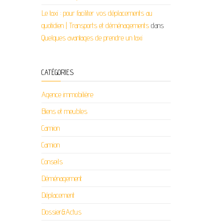
Le taxi : pour faciliter vos déplacements au
quotidien | Transports et déménagements
dans
Quelques avantages de prendre un taxi
CATÉGORIES
Agence immobilière
Biens et meubles
Camion
Camion
Conseils
Déménagement
Déplacement
Dossier&Actus