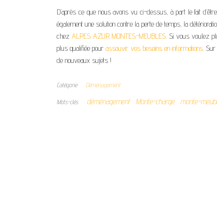
D’après ce que nous avons vu ci-dessus, à part le fait d’êt
également une solution contre la perte de temps, la détérior
chez
ALPES AZUR
MONTES-MEUBLES
. Si vous voulez pl
plus qualifiée pour
assouvir vos besoins en informations
. Sur
de nouveaux sujets !
Catégorie
Déménagement
déménagement
Monte-charge
monte-meub
Mots-clés