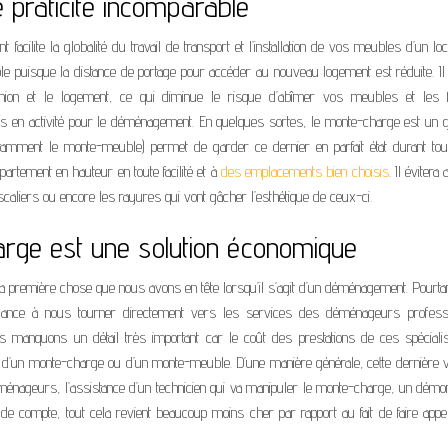
 praticité incomparable
facilite la globalité du travail de transport et l’installation de vos meubles d’un lo
le puisque la distance de portage pour accéder au nouveau logement est réduite. Il
mion et le logement, ce qui diminue le risque d’abîmer vos meubles et les f
nnes en activité pour le déménagement. En quelques sortes, le monte-charge est un 
tamment le monte-meuble) permet de garder ce dernier en parfait état durant tou
tement en hauteur en toute facilité et à
des emplacements bien
choisis
. Il évitera 
liers ou encore les rayures qui vont gâcher l’esthétique de ceux-ci.
arge est une solution économique
la première chose que nous avons en tête lorsqu’il s’agit d’un déménagement. Pourtan
endance à nous tourner directement vers les services des déménageurs professi
s manquons un détail très important car le coût des prestations de ces spéciali
on d’un monte-charge ou d’un monte-meuble. D’une manière générale, cette dernière 
éménageurs, l’assistance d’un technicien qui va manipuler le monte-charge, un démo
de compte, tout cela revient beaucoup moins cher par rapport au fait de faire app