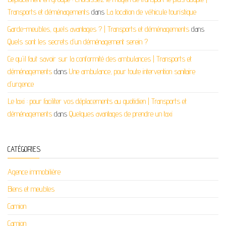
Transports et déménagements
dans
La location de véhicule touristique
Garde-meubles, quels avantages ? | Transports et déménagements
dans
Quels sont les secrets d’un déménagement serein ?
Ce qu'il faut savoir sur la conformité des ambulances | Transports et
déménagements
dans
Une ambulance, pour toute intervention sanitaire
d’urgence
Le taxi : pour faciliter vos déplacements au quotidien | Transports et
déménagements
dans
Quelques avantages de prendre un taxi
CATÉGORIES
Agence immobilière
Biens et meubles
Camion
Camion