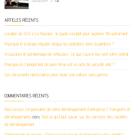
05/02/2019
2
ARTICLES RÉCENTS
Location de SUV à La Réunion : le guide complet pour explorer l’île autrement
Pourquoi le lustrage régulier bloque les pollutions dans la peinture ?
Assurance et gardiennage de véhicules : ce que couvre (ou non) votre contrat
Pourquoi le changement de pare-brise est un acte de sécurité vital ?
Les documents nécessaires pour louer une voiture sans permis
COMMENTAIRES RÉCENTS
Réussissez l'organisation de votre déménagement d'entreprise | Transports et
déménagements
dans
Tout ce qu’il faut savoir sur les services des sociétés
de déménagement
Déplacement en groupe : Choisissez le moyen de transport le plus adapté |