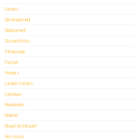
Conseils
Déménagement
Déplacement
Dossier&Actus
Entreposage
Fourgon
Hangars
Location d'engins
Logistique
Manutention
Matériel
Moyen de transport
Non classé