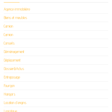
Agence immobilière
Biens et meubles
Camion
Camion
Conseils
Déménagement
Déplacement
Dossier&Actus
Entreposage
Fourgon
Hangars
Location d'engins
Logistique