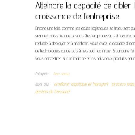
Atteindre la capacité de cibler l
croissance de l’entreprise
Encore une fois, comme les coûts logistiques se traduisent pa
vraiment possible que si vous êtes en processus efficace et r
rentable à déployer et à maintenir, vous avez la capacité d’iden
de technologies ou de systèmes pour continuer à conduire
l’
e
vous concentrer sur le marché et les nouveaux produits pou
Catégorie
Non classé
améliorer logistique et transport
process logis
Mots-clés
gestion de transport