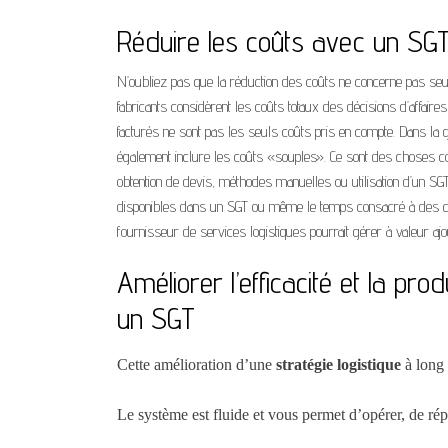
Réduire les coûts avec un
SG
N’oubliez pas que la réduction des coûts ne concerne pas seu
fabricants considèrent les coûts totaux des décisions d’affair
facturés ne sont pas les seuls coûts pris en compte. Dans la g
également inclure les coûts «souples». Ce sont des choses comm
obtention de devis, méthodes manuelles ou utilisation d’un SGT,
disponibles dans un SGT ou même le temps consacré à des cho
fournisseur de services logistiques pourrait gérer à valeur ajo
Améliorer
l’
efficacité et la pro
un
SGT
Cette amélioration d’une 
stratégie logistique
 à long
Le système est fluide et vous permet d’opérer, de rép