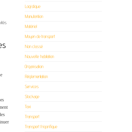
Logistique
Manutention
vités
Matériel
Moyen de transport
es
Non classé
Nouvelle habitation
Organisation
ue
Réglementation
Services
Stockage
ors
Taxi
ement
les
Transport
inuer
Transport frigorifique