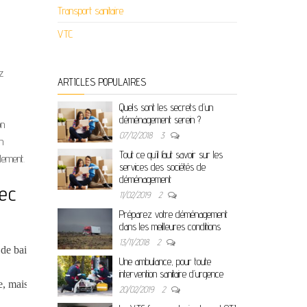
Transport sanitaire
VTC
z
ARTICLES POPULAIRES
Quels sont les secrets d’un
déménagement serein ?
on
07/12/2018
3
n
Tout ce qu’il faut savoir sur les
lement.
services des sociétés de
déménagement
vec
11/02/2019
2
Préparez votre déménagement
dans les meilleures conditions
13/11/2018
2
 de baisse des coûts, mais passons sous un autre angle. Avez-vous déjà 
Une ambulance, pour toute
intervention sanitaire d’urgence
mais aussi en obtenant une meilleure mémoire musculaire / mentale pour v
20/02/2019
2