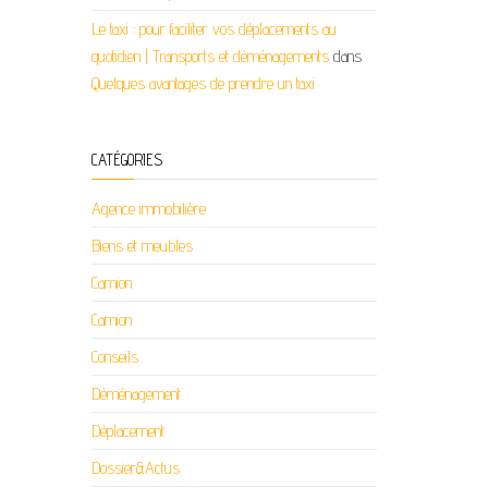
Le taxi : pour faciliter vos déplacements au
quotidien | Transports et déménagements
dans
Quelques avantages de prendre un taxi
CATÉGORIES
Agence immobilière
Biens et meubles
Camion
Camion
Conseils
Déménagement
Déplacement
Dossier&Actus