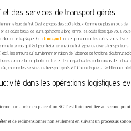
T
et des services de transport gérés
lement le taux de fret. C’est à propos des coûts totaux. Comme de plus en plus de
es et les coûts totaux de leurs opérations à long terme, les coûts fixes que vous voye
estion de la logistique et du
transport
, en ce qui concerne les coûts, vous devez
e le temps qu’il faut pour traiter un envoi de fret (appel de divers transporteurs,
 etc.), les erreurs qui surviennent en raison de l’absence de fonctions d’automatisati
ses comme la comptabilité de fret et de transport ou les réclamations de fret qu’u
utée, comme les services de transport gérés à l’offre de logiciels, s’additionnent réel
ductivité dans les opérations logistiques a
 terme par la mise en place d’un SGT est fortement liée au second point
éter et de redimensionner non seulement en suivant un processus sonore, 