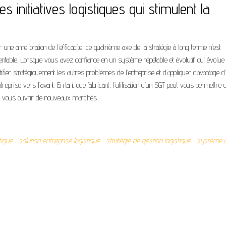
es initiatives logistiques qui stimulent la
r une amélioration de
l’
efficacité, ce quatrième axe de la stratégie à long terme
n’
est
entable. Lorsque vous avez confiance en un système répétable et évolutif qui évolue 
tifier stratégiquement les autres problèmes de l’entreprise et d’appliquer davantage d’
ntreprise vers
l’
avant. En tant que fabricant,
l’
utilisation
d’
un
SGT
peut vous permettre 
r vous ouvrir de nouveaux marchés.
tique
solution entreprise logistique
stratégie de gestion logistique
système 