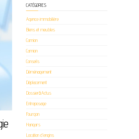
CATÉGORIES
Agence immobilière
Biens et meubles
Camion
Camion
Conseils
Déménagement
Déplacement
Dossier&Actus
Entreposage
Fourgon
gie
Hangars
Location d'engins