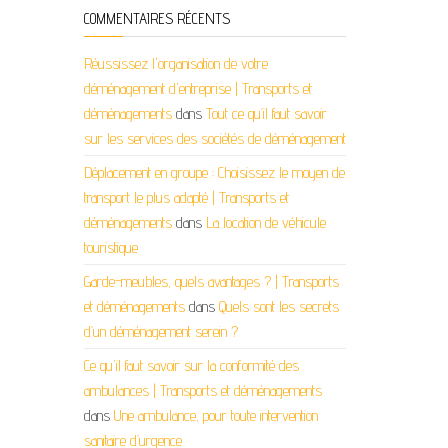
COMMENTAIRES RÉCENTS
Réussissez l'organisation de votre
déménagement d'entreprise | Transports et
déménagements
dans
Tout ce qu’il faut savoir
sur les services des sociétés de déménagement
Déplacement en groupe : Choisissez le moyen de
transport le plus adapté | Transports et
déménagements
dans
La location de véhicule
touristique
Garde-meubles, quels avantages ? | Transports
et déménagements
dans
Quels sont les secrets
d’un déménagement serein ?
Ce qu'il faut savoir sur la conformité des
ambulances | Transports et déménagements
dans
Une ambulance, pour toute intervention
sanitaire d’urgence