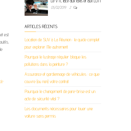
Le VTC face aux taxis et aux LOTI
05/02/2019
2
ARTICLES RÉCENTS
et est
Location de SUV à La Réunion : le guide complet
outils,
pour explorer l’île autrement
de
Pourquoi le lustrage régulier bloque les
pollutions dans la peinture ?
Assurance et gardiennage de véhicules : ce que
de
couvre (ou non) votre contrat
Pourquoi le changement de pare-brise est un
acte de sécurité vital ?
Les documents nécessaires pour louer une
voiture sans permis