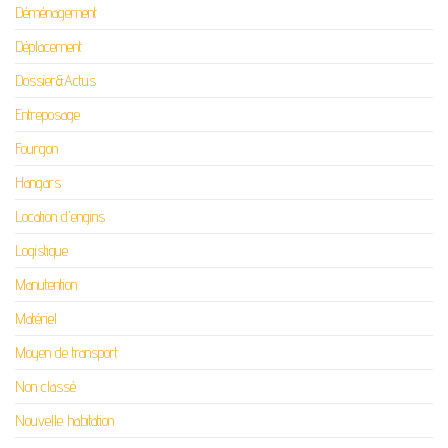
Déménagement
Déplacement
Dossier&Actus
Entreposage
Fourgon
Hangars
Location d'engins
Logistique
Manutention
Matériel
Moyen de transport
Non classé
Nouvelle habitation