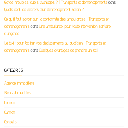
Garde-meubles, quels avantages ? | Transports et déménagements
dans
Quels sont les secrets d’un déménagement serein ?
Ce qu'il faut savoir sur la conformité des ambulances | Transports et
déménagements
dans
Une ambulance, pour toute intervention sanitaire
d’urgence
Le taxi : pour faciliter vos déplacements au quotidien | Transports et
déménagements
dans
Quelques avantages de prendre un taxi
CATÉGORIES
Agence immobilière
Biens et meubles
Camion
Camion
Conseils