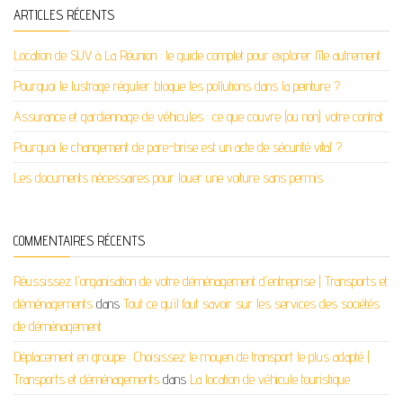
ARTICLES RÉCENTS
Location de SUV à La Réunion : le guide complet pour explorer l’île autrement
Pourquoi le lustrage régulier bloque les pollutions dans la peinture ?
Assurance et gardiennage de véhicules : ce que couvre (ou non) votre contrat
Pourquoi le changement de pare-brise est un acte de sécurité vital ?
Les documents nécessaires pour louer une voiture sans permis
COMMENTAIRES RÉCENTS
Réussissez l'organisation de votre déménagement d'entreprise | Transports et
déménagements
dans
Tout ce qu’il faut savoir sur les services des sociétés
de déménagement
Déplacement en groupe : Choisissez le moyen de transport le plus adapté |
Transports et déménagements
dans
La location de véhicule touristique