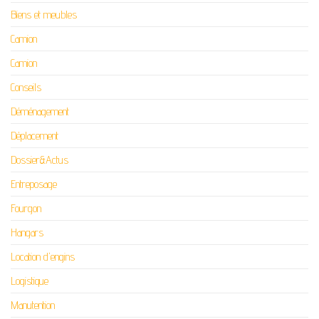
Biens et meubles
Camion
Camion
Conseils
Déménagement
Déplacement
Dossier&Actus
Entreposage
Fourgon
Hangars
Location d'engins
Logistique
Manutention