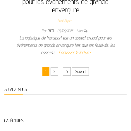
pour les événements de grande
envergure
Logistique
Par
RICO
05/05/2023
Non
La logistique de transport est un aspect crucial pour les
événements de grande envergure tels que les festivals, les
concerts…
Continuer la lecture
Pagination des publications
1
2
…
5
Suivant
SUIVEZ NOUS
CATÉGORIES