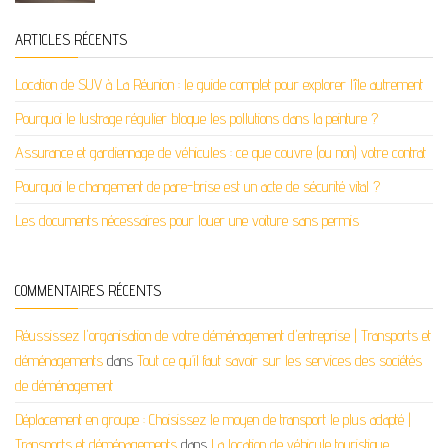
ARTICLES RÉCENTS
Location de SUV à La Réunion : le guide complet pour explorer l’île autrement
Pourquoi le lustrage régulier bloque les pollutions dans la peinture ?
Assurance et gardiennage de véhicules : ce que couvre (ou non) votre contrat
Pourquoi le changement de pare-brise est un acte de sécurité vital ?
Les documents nécessaires pour louer une voiture sans permis
COMMENTAIRES RÉCENTS
Réussissez l'organisation de votre déménagement d'entreprise | Transports et
déménagements
dans
Tout ce qu’il faut savoir sur les services des sociétés
de déménagement
Déplacement en groupe : Choisissez le moyen de transport le plus adapté |
Transports et déménagements
dans
La location de véhicule touristique