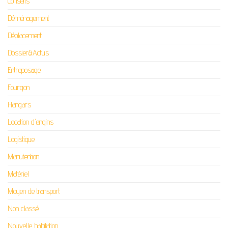
Conseils
Déménagement
Déplacement
Dossier&Actus
Entreposage
Fourgon
Hangars
Location d'engins
Logistique
Manutention
Matériel
Moyen de transport
Non classé
Nouvelle habitation