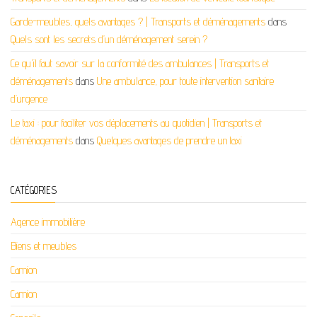
Garde-meubles, quels avantages ? | Transports et déménagements
dans
Quels sont les secrets d’un déménagement serein ?
Ce qu'il faut savoir sur la conformité des ambulances | Transports et
déménagements
dans
Une ambulance, pour toute intervention sanitaire
d’urgence
Le taxi : pour faciliter vos déplacements au quotidien | Transports et
déménagements
dans
Quelques avantages de prendre un taxi
CATÉGORIES
Agence immobilière
Biens et meubles
Camion
Camion