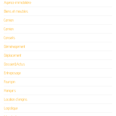
Agence immobilière
Biens et meubles
Camion
Camion
Conseils
Déménagement
Déplacement
Dossier&Actus
Entreposage
Fourgon
Hangars
Location d'engins
Logistique