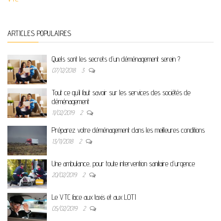
ARTICLES POPULAIRES
Quels sont les secrets d’un déménagement serein ?
07/12/2018
3
Tout ce qu’il faut savoir sur les services des sociétés de
déménagement
11/02/2019
2
Préparez votre déménagement dans les meilleures conditions
13/11/2018
2
Une ambulance, pour toute intervention sanitaire d’urgence
20/02/2019
2
Le VTC face aux taxis et aux LOTI
05/02/2019
2