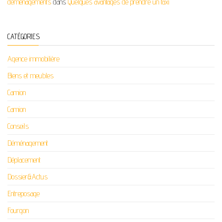
déménagements
dans
Quelques avantages de prendre un taxi
CATÉGORIES
Agence immobilière
Biens et meubles
Camion
Camion
Conseils
Déménagement
Déplacement
Dossier&Actus
Entreposage
Fourgon