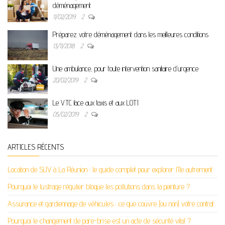
déménagement
11/02/2019
2
Préparez votre déménagement dans les meilleures conditions
13/11/2018
2
Une ambulance, pour toute intervention sanitaire d’urgence
20/02/2019
2
Le VTC face aux taxis et aux LOTI
05/02/2019
2
ARTICLES RÉCENTS
Location de SUV à La Réunion : le guide complet pour explorer l’île autrement
Pourquoi le lustrage régulier bloque les pollutions dans la peinture ?
Assurance et gardiennage de véhicules : ce que couvre (ou non) votre contrat
Pourquoi le changement de pare-brise est un acte de sécurité vital ?