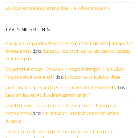
Les documents nécessaires pour louer une voiture sans permis
COMMENTAIRES RÉCENTS
Réussissez l'organisation de votre déménagement d'entreprise | Transports et
déménagements
dans
Tout ce qu’il faut savoir sur les services des sociétés
de déménagement
Déplacement en groupe : Choisissez le moyen de transport le plus adapté |
Transports et déménagements
dans
La location de véhicule touristique
Garde-meubles, quels avantages ? | Transports et déménagements
dans
Quels sont les secrets d’un déménagement serein ?
Ce qu'il faut savoir sur la conformité des ambulances | Transports et
déménagements
dans
Une ambulance, pour toute intervention sanitaire
d’urgence
Le taxi : pour faciliter vos déplacements au quotidien | Transports et