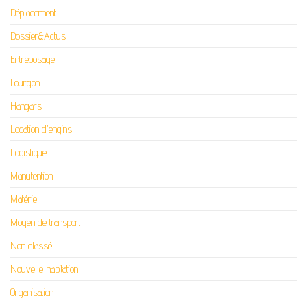
Déplacement
Dossier&Actus
Entreposage
Fourgon
Hangars
Location d'engins
Logistique
Manutention
Matériel
Moyen de transport
Non classé
Nouvelle habitation
Organisation