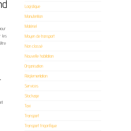
nd
Logistique
Manutention
Matériel
pour
r les
Moyen de transport
être
Non classé
Nouvelle habitation
Organisation
Réglementation
-
Services
Stockage
nt
Taxi
Transport
Transport frigorifique