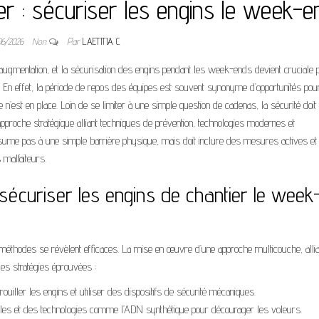
ier : sécuriser les engins le week-e
06/2026
Non
Par
LAETITIA C
 augmentation, et la sécurisation des engins pendant les week-ends devient cruciale 
. En effet, la période de repos des équipes est souvent synonyme d’opportunités pou
 n’est en place. Loin de se limiter à une simple question de cadenas, la sécurité doit 
proche stratégique alliant techniques de prévention, technologies modernes et
résume pas à une simple barrière physique, mais doit inclure des mesures actives et
 malfaiteurs.
sécuriser les engins de chantier le week
 méthodes se révèlent efficaces. La mise en œuvre d’une approche multicouche, allia
ques stratégies éprouvées :
rouiller les engins et utiliser des dispositifs de sécurité mécaniques.
les et des technologies comme l’ADN synthétique pour décourager les voleurs.