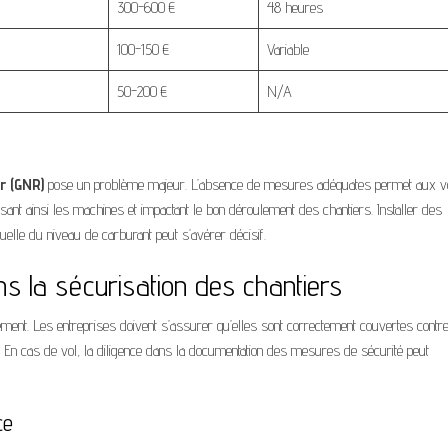
300-600 €
48 heures
100-150 €
Variable
50-200 €
N/A
r (GNR)
pose un problème majeur. L’absence de mesures adéquates permet aux v
ant ainsi les machines et impactant le bon déroulement des chantiers. Installer des
uelle du niveau de carburant peut s’avérer décisif.
ns la sécurisation des chantiers
ement. Les entreprises doivent s’assurer qu’elles sont correctement couvertes contre
es. En cas de vol, la diligence dans la documentation des mesures de sécurité peut
ce