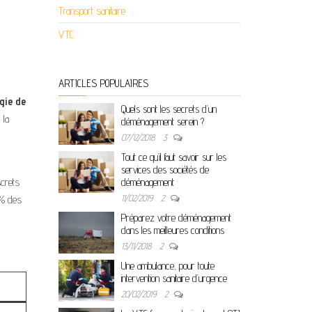
Transport sanitaire
VTC
ARTICLES POPULAIRES
gie de
Quels sont les secrets d’un
 la
déménagement serein ?
07/12/2018
3
Tout ce qu’il faut savoir sur les
services des sociétés de
screts
déménagement
11/02/2019
2
 % des
Préparez votre déménagement
dans les meilleures conditions
13/11/2018
2
Une ambulance, pour toute
intervention sanitaire d’urgence
20/02/2019
2