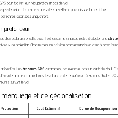
S pour faciliter leur récupération en cas de vol.
rage adéquat et des caméras de vidéosurveillance pour dissuader les intrus.
x personnes autorisées uniquement.
en profondeur
ce d’un cadenas ne suffit plus. Il est désormais indispensable d’adopter une
straté
s niveaux de protection. Chaque mesure doit être complémentaire et viser à compliquer
 prévention. Les
traceurs GPS
autonomes, par exemple, sont un véritable atout. Di
el volé rapidement, augmentant ainsi les chances de récupération. Selon des études, 70
heures suivant le vol.
 marquage et de géolocalisation
 Protection
Cout Estimatif
Durée de Récupération