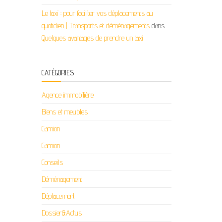
Le taxi : pour faciliter vos déplacements au
quotidien | Transports et déménagements
dans
Quelques avantages de prendre un taxi
CATÉGORIES
Agence immobilière
Biens et meubles
Camion
Camion
Conseils
Déménagement
Déplacement
Dossier&Actus