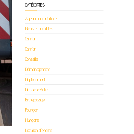
CATÉGORIES
Agence immobilière
Biens et meubles
Camion
Camion
Conseils
Déménagement
Déplacement
Dossier&Actus
Entreposage
Fourgon
Hangars
Location d'engins