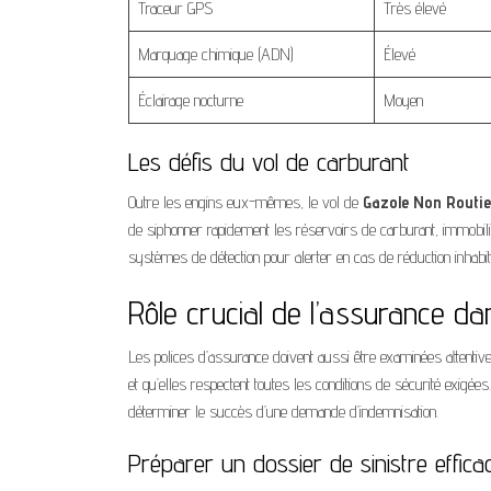
Traceur GPS
Très élevé
Marquage chimique (ADN)
Élevé
Éclairage nocturne
Moyen
Les défis du vol de carburant
Outre les engins eux-mêmes, le vol de
Gazole Non Routie
de siphonner rapidement les réservoirs de carburant, immobilis
systèmes de détection pour alerter en cas de réduction inhabit
Rôle crucial de l’assurance da
Les polices d’assurance doivent aussi être examinées attentiv
et qu’elles respectent toutes les conditions de sécurité exigé
déterminer le succès d’une demande d’indemnisation.
Préparer un dossier de sinistre effica