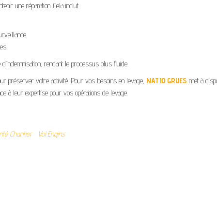
nir une réparation. Cela inclut :
veillance.
es.
 d’indemnisation, rendant le processus plus fluide.
our préserver votre activité. Pour vos besoins en levage,
NATIO GRUES
met à dispo
ance à leur expertise pour vos opérations de levage.
ité Chantier
Vol Engins