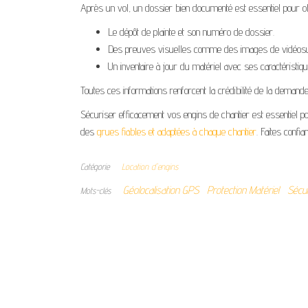
Après un vol, un dossier bien documenté est essentiel pour obte
Le dépôt de plainte et son numéro de dossier.
Des preuves visuelles comme des images de vidéosur
Un inventaire à jour du matériel avec ses caractéristiqu
Toutes ces informations renforcent la crédibilité de la demande
Sécuriser efficacement vos engins de chantier est essentiel p
des
grues fiables et adaptées à chaque chantier
. Faites confi
Catégorie
Location d'engins
Géolocalisation GPS
Protection Matériel
Sécur
Mots-clés