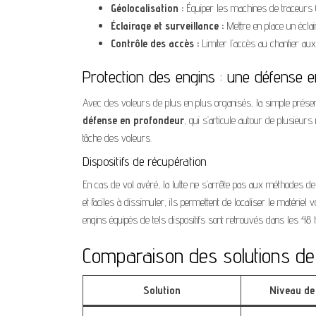
Géolocalisation :
Équiper les machines de traceurs GP
Éclairage et surveillance :
Mettre en place un éclai
Contrôle des accès :
Limiter l’accès au chantier au
Protection des engins : une défense 
Avec des voleurs de plus en plus organisés, la simple présen
défense en profondeur
, qui s’articule autour de plusieur
tâche des voleurs.
Dispositifs de récupération
En cas de vol avéré, la lutte ne s’arrête pas aux méthodes de
et faciles à dissimuler, ils permettent de localiser le matéri
engins équipés de tels dispositifs sont retrouvés dans les 48 
Comparaison des solutions de
Solution
Niveau de