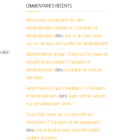
COMMENTAIRES RÉCENTS
Réussissez l'organisation de votre
déménagement d'entreprise | Transports et
déménagements
dans
Tout ce qu’il faut savoir
sur les services des sociétés de déménagement
sition
Déplacement en groupe : Choisissez le moyen de
transport le plus adapté | Transports et
déménagements
dans
La location de véhicule
touristique
Garde-meubles, quels avantages ? | Transports
et déménagements
dans
Quels sont les secrets
d’un déménagement serein ?
Ce qu'il faut savoir sur la conformité des
ambulances | Transports et déménagements
dans
Une ambulance, pour toute intervention
sanitaire d’urgence