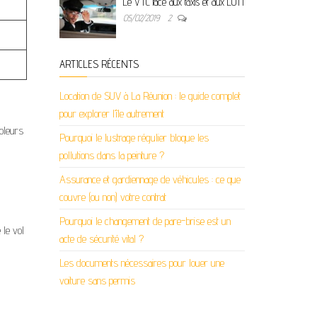
Le VTC face aux taxis et aux LOTI
05/02/2019
2
ARTICLES RÉCENTS
Location de SUV à La Réunion : le guide complet
pour explorer l’île autrement
oleurs
Pourquoi le lustrage régulier bloque les
pollutions dans la peinture ?
Assurance et gardiennage de véhicules : ce que
couvre (ou non) votre contrat
Pourquoi le changement de pare-brise est un
 le vol
acte de sécurité vital ?
Les documents nécessaires pour louer une
voiture sans permis