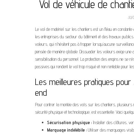
Vol de véhicule de chant
30/
Le vol de matériel sur les chantiers est un fléau en constante
les entreprises du secteur du bâtiment et des travaux publics
voleurs, qui n’hésitent pas à frapper lorsqu’aucune surveillance
pensée de manière globale. Dissuader les voleurs exige une ap
sensibilisation du personnel. La protection des engins ne se 
passives qui rendent le vol trop risqué et non rentable pour les
Les meilleures pratiques pour 
end
Pour contrer la montée des vols sur les chantiers, plusieurs
sécurité physique et technologique, est essentielle. Voici quel
Sécurisation physique :
Installer des clôtures, ver
Marquage indélébile :
Utiliser des marquages visib