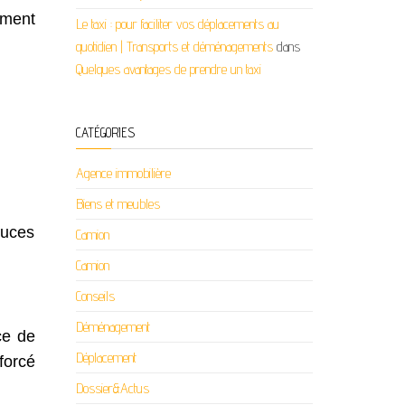
ement
Le taxi : pour faciliter vos déplacements au
quotidien | Transports et déménagements
dans
Quelques avantages de prendre un taxi
CATÉGORIES
Agence immobilière
Biens et meubles
tuces
Camion
Camion
Conseils
Déménagement
ce de
Déplacement
forcé
Dossier&Actus