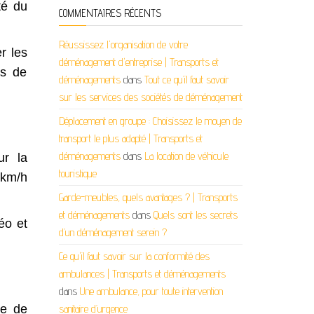
té du
COMMENTAIRES RÉCENTS
Réussissez l'organisation de votre
r les
déménagement d'entreprise | Transports et
es de
déménagements
dans
Tout ce qu’il faut savoir
sur les services des sociétés de déménagement
Déplacement en groupe : Choisissez le moyen de
transport le plus adapté | Transports et
déménagements
dans
La location de véhicule
ur la
touristique
 km/h
Garde-meubles, quels avantages ? | Transports
et déménagements
dans
Quels sont les secrets
éo et
d’un déménagement serein ?
Ce qu'il faut savoir sur la conformité des
ambulances | Transports et déménagements
dans
Une ambulance, pour toute intervention
sanitaire d’urgence
se de