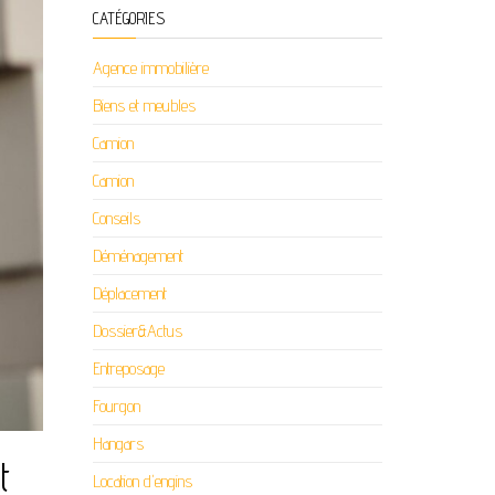
CATÉGORIES
Agence immobilière
Biens et meubles
Camion
Camion
Conseils
Déménagement
Déplacement
Dossier&Actus
Entreposage
Fourgon
Hangars
t
Location d'engins