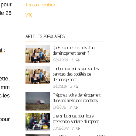
 pour
Transport sanitaire
de 25
VTC
ARTICLES POPULAIRES
Quels sont les secrets d’un
t
:
déménagement serein ?
07/12/2018
3
Tout ce qu’il faut savoir sur les
services des sociétés de
tte,
déménagement
11/02/2019
2
0 mm
Préparez votre déménagement
-les
dans les meilleures conditions
13/11/2018
2
Une ambulance, pour toute
pour
intervention sanitaire d’urgence
20/02/2019
2