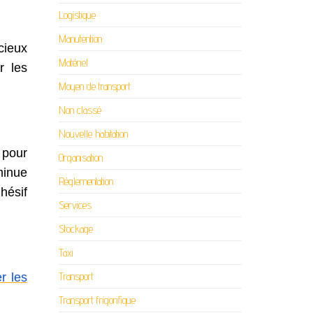
Logistique
Manutention
cieux
Matériel
r les
Moyen de transport
Non classé
Nouvelle habitation
 pour
Organisation
minue
Réglementation
hésif
Services
Stockage
Taxi
Transport
r les
Transport frigorifique