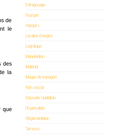
Entreposage
Fourgon
ns de
Hangars
nt le
Location d'engins
Logistique
Manutention
s des
Matériel
de la
Moyen de transport
Non classé
Nouvelle habitation
Organisation
r que
Réglementation
Services