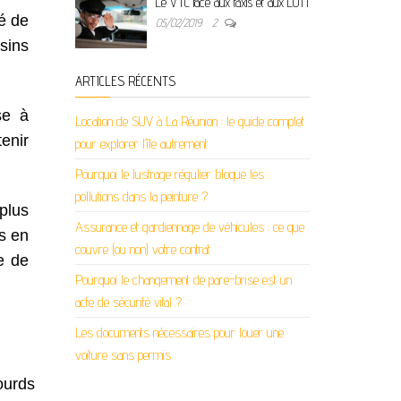
Le VTC face aux taxis et aux LOTI
é de
05/02/2019
2
sins
ARTICLES RÉCENTS
se à
Location de SUV à La Réunion : le guide complet
tenir
pour explorer l’île autrement
Pourquoi le lustrage régulier bloque les
pollutions dans la peinture ?
 plus
Assurance et gardiennage de véhicules : ce que
s en
couvre (ou non) votre contrat
e de
Pourquoi le changement de pare-brise est un
acte de sécurité vital ?
Les documents nécessaires pour louer une
voiture sans permis
lourds