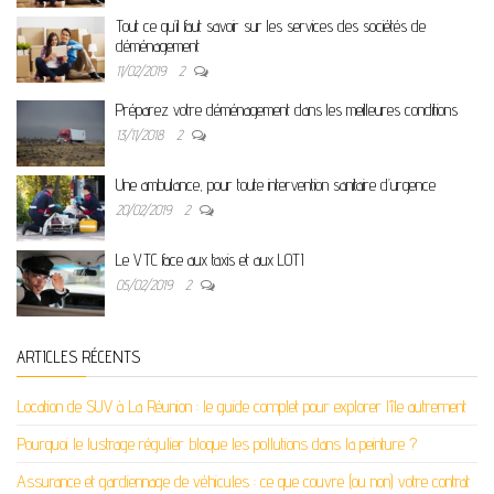
Tout ce qu’il faut savoir sur les services des sociétés de
déménagement
11/02/2019
2
Préparez votre déménagement dans les meilleures conditions
13/11/2018
2
Une ambulance, pour toute intervention sanitaire d’urgence
20/02/2019
2
Le VTC face aux taxis et aux LOTI
05/02/2019
2
ARTICLES RÉCENTS
Location de SUV à La Réunion : le guide complet pour explorer l’île autrement
Pourquoi le lustrage régulier bloque les pollutions dans la peinture ?
Assurance et gardiennage de véhicules : ce que couvre (ou non) votre contrat