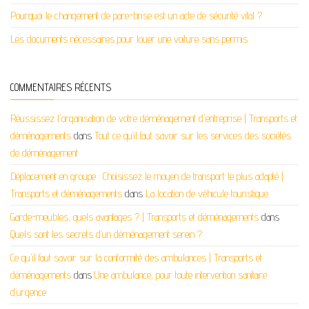
Pourquoi le changement de pare-brise est un acte de sécurité vital ?
Les documents nécessaires pour louer une voiture sans permis
COMMENTAIRES RÉCENTS
Réussissez l'organisation de votre déménagement d'entreprise | Transports et
déménagements
dans
Tout ce qu’il faut savoir sur les services des sociétés
de déménagement
Déplacement en groupe : Choisissez le moyen de transport le plus adapté |
Transports et déménagements
dans
La location de véhicule touristique
Garde-meubles, quels avantages ? | Transports et déménagements
dans
Quels sont les secrets d’un déménagement serein ?
Ce qu'il faut savoir sur la conformité des ambulances | Transports et
déménagements
dans
Une ambulance, pour toute intervention sanitaire
d’urgence