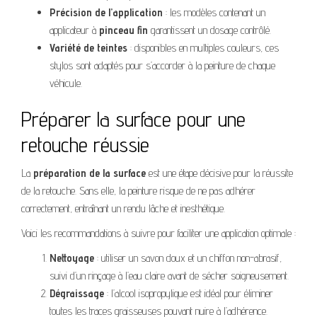
Précision de l’application
: les modèles contenant un
applicateur à
pinceau fin
garantissent un dosage contrôlé.
Variété de teintes
: disponibles en multiples couleurs, ces
stylos sont adaptés pour s’accorder à la peinture de chaque
véhicule.
Préparer la surface pour une
retouche réussie
La
préparation de la surface
est une étape décisive pour la réussite
de la retouche. Sans elle, la peinture risque de ne pas adhérer
correctement, entraînant un rendu lâche et inesthétique.
Voici les recommandations à suivre pour faciliter une application optimale :
Nettoyage
: utiliser un savon doux et un chiffon non-abrasif,
suivi d’un rinçage à l’eau claire avant de sécher soigneusement.
Dégraissage
: l’alcool isopropylique est idéal pour éliminer
toutes les traces graisseuses pouvant nuire à l’adhérence.