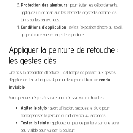
Protection des alentours
: pour éviter les débordements,
appliquez un adhésif sur les éléments adjacents comme les
joints ou les pare-chocs.
Conditions d’application
: évitez l’exposition directe au soleil,
qui peut nuire au séchage de la peinture.
Appliquer la peinture de retouche :
les gestes clés
Une fois la préparation effectuée, il est temps de passer aux gestes
d’application. La technique est primordiale pour obtenir un
rendu
invisible
.
Voici quelques règles à suivre pour réussir votre retouche :
Agiter le stylo
: avant utilisation, secouez le stylo pour
homogénéiser la peinture durant environ 30 secondes.
Tester la teinte
: appliquez un peu de peinture sur une zone
peu visible pour valider la couleur.