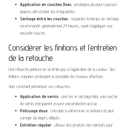
Application en couches fines
: privilégiez plusieurs passes
légères afin d’éviter les irrégularités.
Séchage entre les couches
: respectez le temps de séchage
recommandé, généralement 24 heures, avant d’appliquer une
nouvelle couche.
Considérer les finitions et l’entretien
de la retouche
Une retouche peinture ne se limite pas à l’application de la couleur. Des
finitions soignées prolongent la durabilité des travaux effectués.
Voici comment pérenniser vos retouches :
Application de vernis
: une fois le séchage total, une couche
de vernis transparent assure une protection accrue.
Polissage doux
: cela aide à uniformiser la brillance et peut
corriger de légers défauts.
Entretien régulier
: utilisez des produits non-abrasifs pour