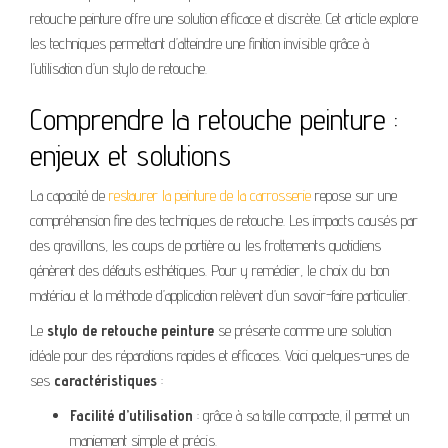
retouche peinture offre une solution efficace et discrète. Cet article explore
les techniques permettant d’atteindre une finition invisible grâce à
l’utilisation d’un stylo de retouche.
Comprendre la retouche peinture :
enjeux et solutions
La capacité de
restaurer la peinture de la carrosserie
repose sur une
compréhension fine des techniques de retouche. Les impacts causés par
des gravillons, les coups de portière ou les frottements quotidiens
génèrent des défauts esthétiques. Pour y remédier, le choix du bon
matériau et la méthode d’application relèvent d’un savoir-faire particulier.
Le
stylo de retouche peinture
se présente comme une solution
idéale pour des réparations rapides et efficaces. Voici quelques-unes de
ses
caractéristiques
:
Facilité d’utilisation
: grâce à sa taille compacte, il permet un
maniement simple et précis.