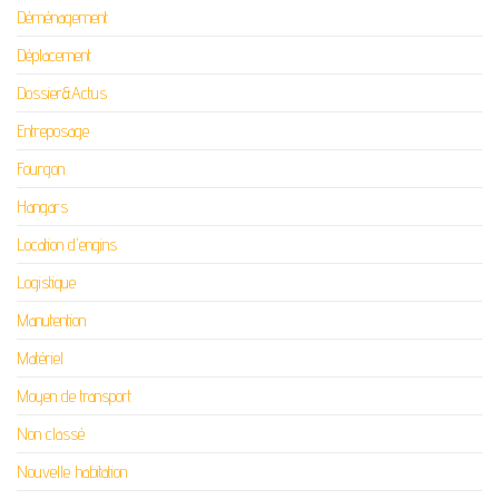
Déménagement
Déplacement
Dossier&Actus
Entreposage
Fourgon
Hangars
Location d'engins
Logistique
Manutention
Matériel
Moyen de transport
Non classé
Nouvelle habitation