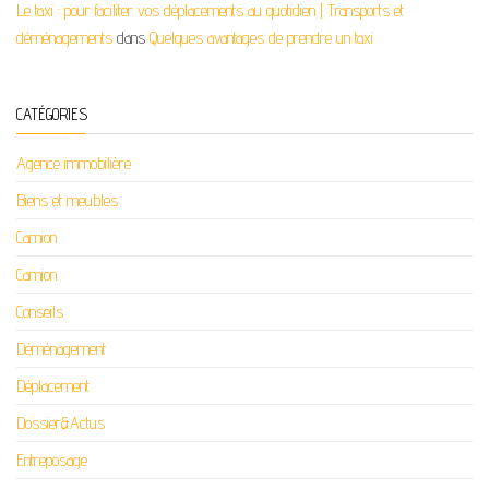
Le taxi : pour faciliter vos déplacements au quotidien | Transports et
déménagements
dans
Quelques avantages de prendre un taxi
CATÉGORIES
Agence immobilière
Biens et meubles
Camion
Camion
Conseils
Déménagement
Déplacement
Dossier&Actus
Entreposage