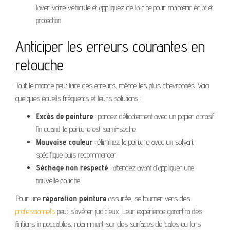
laver votre véhicule et appliquez de la cire pour maintenir éclat et
protection.
Anticiper les erreurs courantes en
retouche
Tout le monde peut faire des erreurs, même les plus chevronnés. Voici
quelques écueils fréquents et leurs solutions :
Excès de peinture
: poncez délicatement avec un papier abrasif
fin quand la peinture est semi-sèche.
Mauvaise couleur
: éliminez la peinture avec un solvant
spécifique puis recommencer.
Séchage non respecté
: attendez avant d’appliquer une
nouvelle couche.
Pour une
réparation peinture
assurée, se tourner vers des
professionnels
peut s’avérer judicieux. Leur expérience garantira des
finitions impeccables, notamment sur des surfaces délicates ou lors