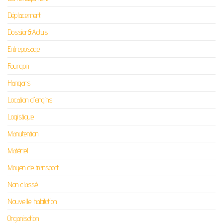
Déplacement
Dossier&Actus
Entreposage
Fourgon
Hangars
Location d'engins
Logistique
Manutention
Matériel
Moyen de transport
Non classé
Nouvelle habitation
Organisation