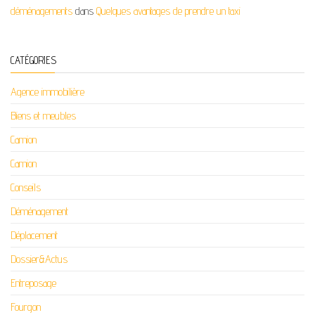
déménagements
dans
Quelques avantages de prendre un taxi
CATÉGORIES
Agence immobilière
Biens et meubles
Camion
Camion
Conseils
Déménagement
Déplacement
Dossier&Actus
Entreposage
Fourgon