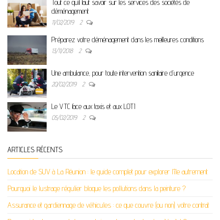
Tout ce qu’il faut savoir sur les services des sociétés de
déménagement
11/02/2019
2
Préparez votre déménagement dans les meilleures conditions
13/11/2018
2
Une ambulance, pour toute intervention sanitaire d’urgence
20/02/2019
2
Le VTC face aux taxis et aux LOTI
05/02/2019
2
ARTICLES RÉCENTS
Location de SUV à La Réunion : le guide complet pour explorer l’île autrement
Pourquoi le lustrage régulier bloque les pollutions dans la peinture ?
Assurance et gardiennage de véhicules : ce que couvre (ou non) votre contrat