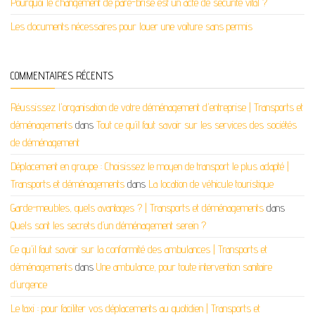
Pourquoi le changement de pare-brise est un acte de sécurité vital ?
Les documents nécessaires pour louer une voiture sans permis
COMMENTAIRES RÉCENTS
Réussissez l'organisation de votre déménagement d'entreprise | Transports et
déménagements
dans
Tout ce qu’il faut savoir sur les services des sociétés
de déménagement
Déplacement en groupe : Choisissez le moyen de transport le plus adapté |
Transports et déménagements
dans
La location de véhicule touristique
Garde-meubles, quels avantages ? | Transports et déménagements
dans
Quels sont les secrets d’un déménagement serein ?
Ce qu'il faut savoir sur la conformité des ambulances | Transports et
déménagements
dans
Une ambulance, pour toute intervention sanitaire
d’urgence
Le taxi : pour faciliter vos déplacements au quotidien | Transports et