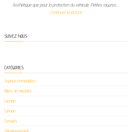
l’esthétique que pour la protection du véhicule. Petites rayures,…
Continuer la lecture
SUIVEZ NOUS
CATÉGORIES
Agence immobilière
Biens et meubles
Camion
Camion
Conseils
Déménagement