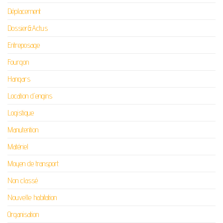
Déplacement
Dossier&Actus
Entreposage
Fourgon
Hangars
Location d'engins
Logistique
Manutention
Matériel
Moyen de transport
Non classé
Nouvelle habitation
Organisation