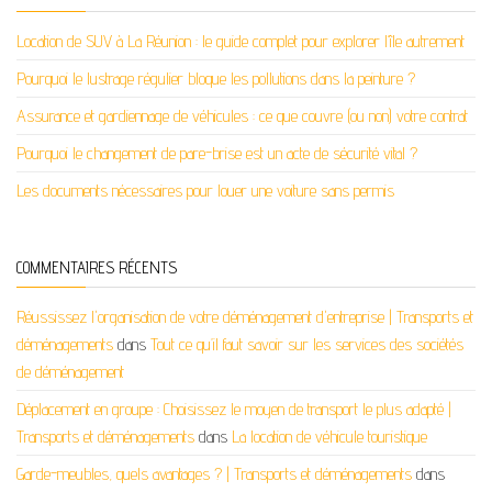
Location de SUV à La Réunion : le guide complet pour explorer l’île autrement
Pourquoi le lustrage régulier bloque les pollutions dans la peinture ?
Assurance et gardiennage de véhicules : ce que couvre (ou non) votre contrat
Pourquoi le changement de pare-brise est un acte de sécurité vital ?
Les documents nécessaires pour louer une voiture sans permis
COMMENTAIRES RÉCENTS
Réussissez l'organisation de votre déménagement d'entreprise | Transports et
déménagements
dans
Tout ce qu’il faut savoir sur les services des sociétés
de déménagement
Déplacement en groupe : Choisissez le moyen de transport le plus adapté |
Transports et déménagements
dans
La location de véhicule touristique
Garde-meubles, quels avantages ? | Transports et déménagements
dans