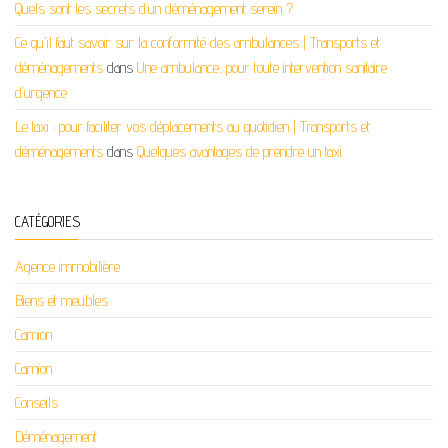
Quels sont les secrets d’un déménagement serein ?
Ce qu'il faut savoir sur la conformité des ambulances | Transports et
déménagements
dans
Une ambulance, pour toute intervention sanitaire
d’urgence
Le taxi : pour faciliter vos déplacements au quotidien | Transports et
déménagements
dans
Quelques avantages de prendre un taxi
CATÉGORIES
Agence immobilière
Biens et meubles
Camion
Camion
Conseils
Déménagement