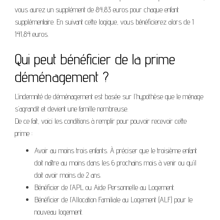
vous aurez un supplément de 84,83 euros pour chaque enfant
supplémentaire. En suivant cette logique, vous bénéficierez alors de 1
141,84 euros.
Qui peut bénéficier de la prime
déménagement ?
L’indemnité de déménagement est basée sur l’hypothèse que le ménage
s’agrandit et devient une famille nombreuse.
De ce fait, voici les conditions à remplir pour pouvoir recevoir cette
prime :
Avoir au moins trois enfants. À préciser que le troisième enfant
doit naître au moins dans les 6 prochains mois à venir ou qu’il
doit avoir moins de 2 ans.
Bénéficier de l’APL ou Aide Personnelle au Logement.
Bénéficier de l’Allocation Familiale au Logement (ALF) pour le
nouveau logement.