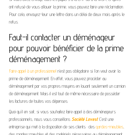
ont refusé de vous allouer la prime, vous pouvez faire une réclamation.
Pour cela, envoyez-leur une lettre dans un délai de deux mois après le
refus.
Faut-il contacter un déménageur
pour pouvoir bénéficier de la prime
déménagement ?
Faire appel à un professionnel
n’est pas obligatoire si l’on veut avoir la
prime de déménagement. En effet, vous pouvez procéder au
déménagement par vos propres moyens en louant seulement un camion
de déménagement. Mais il est tout de même nécessaire de posséder
les factures de toutes vos dépenses.
Quoi qu’il en soit, si vous souhaitez faire appel à des déménageurs
professionnels, nous vous conseillons
Société Lovest
. C’est une
entreprise qui met à la disposition de ses clients : des
gardes-meubles
,
des montes-meubles et des matériels nécessaires au déménagement.