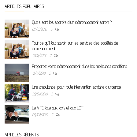
ARTICLES POPULAIRES
Quels sont les secrets d’un déménagement serein ?
07/12/2018
3
Tout ce qu’il faut savoir sur les services des sociétés de
déménagement
11/02/2019
2
Préparez votre déménagement dans les meilleures conditions
13/11/2018
2
Une ambulance, pour toute intervention sanitaire d’urgence
20/02/2019
2
Le VTC face aux taxis et aux LOTI
05/02/2019
2
ARTICLES RÉCENTS