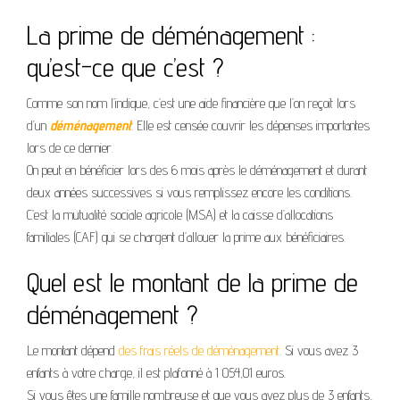
La prime de déménagement :
qu’est-ce que c’est ?
Comme son nom l’indique, c’est une aide financière que l’on reçoit lors
d’un
déménagement
. Elle est censée couvrir les dépenses importantes
lors de ce dernier.
On peut en bénéficier lors des 6 mois après le déménagement et durant
deux années successives si vous remplissez encore les conditions.
C’est la mutualité sociale agricole (MSA) et la caisse d’allocations
familiales (CAF) qui se chargent d’allouer la prime aux bénéficiaires.
Quel est le montant de la prime de
déménagement ?
Le montant dépend
des frais réels de déménagement
. Si vous avez 3
enfants à votre charge, il est plafonné à 1 054,01 euros.
Si vous êtes une famille nombreuse et que vous avez plus de 3 enfants,