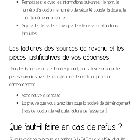
Remplissez-le avec les informations suivantes : le nom, le
numéro d’allocation, le numéro de sécurité sociale, la date et le
coût de déménagement, etc.
Signez-le, datez-le et envoyez-le à la caisse d’allocations
familiales .
Les factures des sources de revenu et les
pièces justificatives de vos dépenses
Dans les 6 mois après le déménagement, vous devez envoyer les
pièces suivantes avec le formulaire de demande de prime de
déménagement:
Votre nouvelle adresse
La preuve que vous avez bien payé la société de déménagement
(frais de location de véhicule, facture de l’essence…)
Que faut-il faire en cas de refus ?
Si vous avez envoyé tous les papiers à la CAF ou à la MSA, et qu’ils