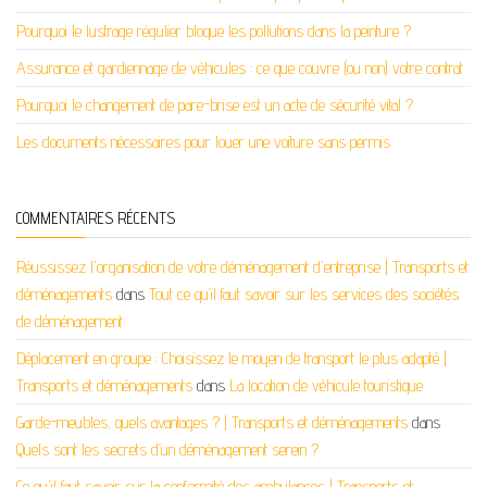
Pourquoi le lustrage régulier bloque les pollutions dans la peinture ?
Assurance et gardiennage de véhicules : ce que couvre (ou non) votre contrat
Pourquoi le changement de pare-brise est un acte de sécurité vital ?
Les documents nécessaires pour louer une voiture sans permis
COMMENTAIRES RÉCENTS
Réussissez l'organisation de votre déménagement d'entreprise | Transports et
déménagements
dans
Tout ce qu’il faut savoir sur les services des sociétés
de déménagement
Déplacement en groupe : Choisissez le moyen de transport le plus adapté |
Transports et déménagements
dans
La location de véhicule touristique
Garde-meubles, quels avantages ? | Transports et déménagements
dans
Quels sont les secrets d’un déménagement serein ?
Ce qu'il faut savoir sur la conformité des ambulances | Transports et