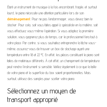
Étant un instrument de musique à la fois encombrant, fragile, et surtout
lourd, le piano nécessite une attention particulière lors de son
déménagement
. Pour ne pas l’endommager, vous devez bien le
stocker. Pour cela, soit vous faites appel à spécialiste en la matière, soit
vous effectuez vous-même l’opération. Si vous adoptez la première
solution, vous gagnerez plus de temps, car le professionnel fera tout à
votre place. Par contre, si vous souhaitez entreprendre la tâche vous-
même, assurez-vous de trouver un box de stockage ayant une
température entre 18 et 22 °C. En effet, les pièces constituant le piano sont
faites de matériaux différents. À cet effet, un changement de température
peut rendre l’instrument si sensible. Veillez également à ce que la taille
de votre piano et la superficie du box soient proportionnelles. Mais
surtout, utilisez des sangles pour sceller votre piano.
Sélectionnez un moyen de
transport approprié