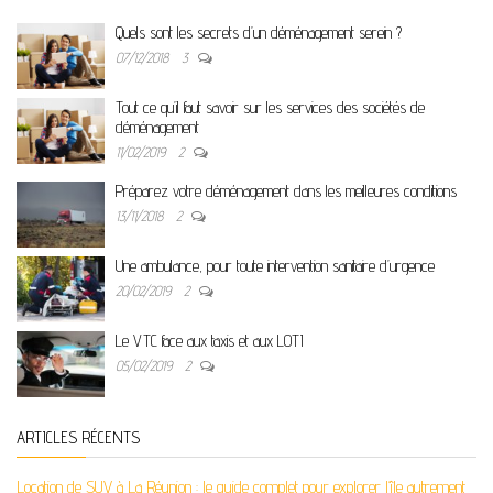
Quels sont les secrets d’un déménagement serein ?
07/12/2018
3
Tout ce qu’il faut savoir sur les services des sociétés de
déménagement
11/02/2019
2
Préparez votre déménagement dans les meilleures conditions
13/11/2018
2
Une ambulance, pour toute intervention sanitaire d’urgence
20/02/2019
2
Le VTC face aux taxis et aux LOTI
05/02/2019
2
ARTICLES RÉCENTS
Location de SUV à La Réunion : le guide complet pour explorer l’île autrement