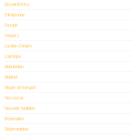
Dossier&Actus
Entreposage
Fourgon
Hangars
Location d'engins
Logistique
Manutention
Matériel
Moyen de transport
Non classé
Nouvelle habitation
Organisation
Réglementation