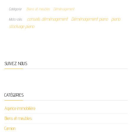
Catégorie
Biens et meubles
Déménagement
conseils déménagement
Déménagement piano
piano
Mots-clés
stockage piano
SUIVEZ NOUS
CATÉGORIES
Agence immobilière
Biens et meubles
Camion