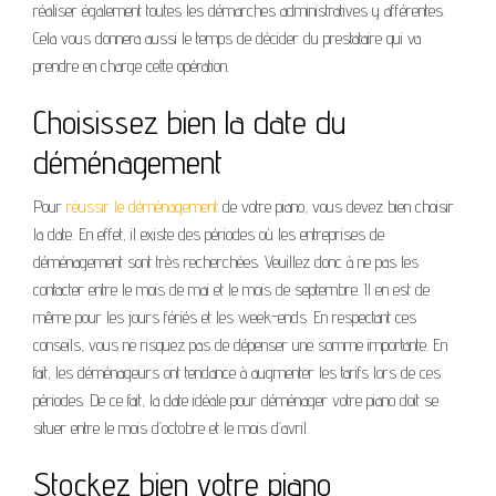
réaliser également toutes les démarches administratives y afférentes.
Cela vous donnera aussi le temps de décider du prestataire qui va
prendre en charge cette opération.
Choisissez bien la date du
déménagement
Pour
réussir le déménagement
de votre piano, vous devez bien choisir
la date. En effet, il existe des périodes où les entreprises de
déménagement sont très recherchées. Veuillez donc à ne pas les
contacter entre le mois de mai et le mois de septembre. Il en est de
même pour les jours fériés et les week-ends. En respectant ces
conseils, vous ne risquez pas de dépenser une somme importante. En
fait, les déménageurs ont tendance à augmenter les tarifs lors de ces
périodes. De ce fait, la date idéale pour déménager votre piano doit se
situer entre le mois d’octobre et le mois d’avril.
Stockez bien votre piano