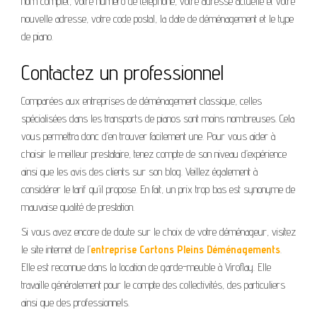
nom complet, votre numéro de téléphone, votre adresse actuelle et votre
nouvelle adresse, votre code postal, la date de déménagement et le type
de piano.
Contactez un professionnel
Comparées aux entreprises de déménagement classique, celles
spécialisées dans les transports de pianos sont moins nombreuses. Cela
vous permettra donc d’en trouver facilement une. Pour vous aider à
choisir le meilleur prestataire, tenez compte de son niveau d’expérience
ainsi que les avis des clients sur son blog. Veillez également à
considérer le tarif qu’il propose. En fait, un prix trop bas est synonyme de
mauvaise qualité de prestation.
Si vous avez encore de doute sur le choix de votre déménageur, visitez
le site internet de l’
entreprise Cartons Pleins Déménagements
.
Elle est reconnue dans la location de garde-meuble à Viroflay. Elle
travaille généralement pour le compte des collectivités, des particuliers
ainsi que des professionnels.