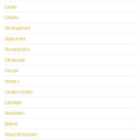
Camion
Conseils
Déménagement
Déplacement
Dossier&Actus
Entreposage
Fourgon
Hangars
Location d'engins
Logistique
Manutention
Matériel
Moyen de transport