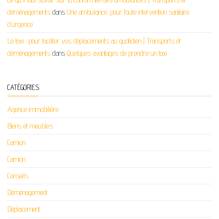
déménagements
dans
Une ambulance, pour toute intervention sanitaire
d’urgence
Le taxi : pour faciliter vos déplacements au quotidien | Transports et
déménagements
dans
Quelques avantages de prendre un taxi
CATÉGORIES
Agence immobilière
Biens et meubles
Camion
Camion
Conseils
Déménagement
Déplacement