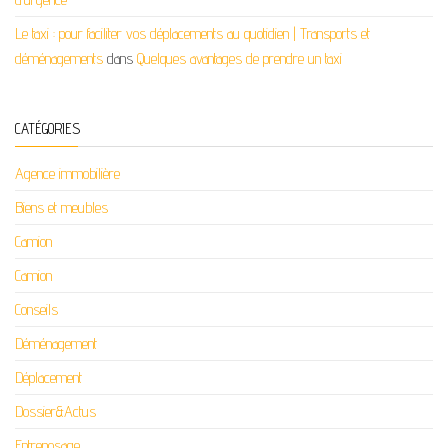
Le taxi : pour faciliter vos déplacements au quotidien | Transports et
déménagements
dans
Quelques avantages de prendre un taxi
CATÉGORIES
Agence immobilière
Biens et meubles
Camion
Camion
Conseils
Déménagement
Déplacement
Dossier&Actus
Entreposage