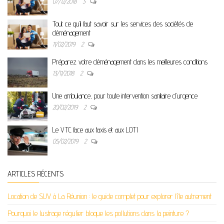
07/12/2018
3
Tout ce qu’il faut savoir sur les services des sociétés de
déménagement
11/02/2019
2
Préparez votre déménagement dans les meilleures conditions
13/11/2018
2
Une ambulance, pour toute intervention sanitaire d’urgence
20/02/2019
2
Le VTC face aux taxis et aux LOTI
05/02/2019
2
ARTICLES RÉCENTS
Location de SUV à La Réunion : le guide complet pour explorer l’île autrement
Pourquoi le lustrage régulier bloque les pollutions dans la peinture ?