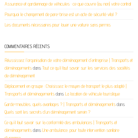
Assurance et gardiennage de véhicules : ce que couvre (ou non) votre contrat
Pourquoi le changement de pare-brise est un acte de sécurité vital ?
Les documents nécessaires pour louer une voiture sans permis
COMMENTAIRES RÉCENTS
Réussissez l'organisation de votre déménagement d'entreprise | Transports et
déménagements
dans
Tout ce qu’il faut savoir sur les services des sociétés
de déménagement
Déplacement en groupe : Choisissez le moyen de transport le plus adapté |
Transports et déménagements
dans
La location de véhicule touristique
Garde-meubles, quels avantages ? | Transports et déménagements
dans
Quels sont les secrets d’un déménagement serein ?
Ce qu'il faut savoir sur la conformité des ambulances | Transports et
déménagements
dans
Une ambulance, pour toute intervention sanitaire
d’urgence