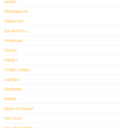
Conseils
Déménagement
Déplacement
Dossier&Actus
Entreposage
Fourgon
Hangars
Location d'engins
Logistique
Manutention
Matériel
Moyen de transport
Non classé
Nouvelle habitation