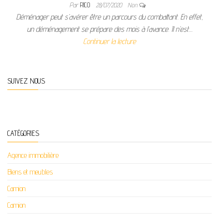
Par
RICO
28/07/2020
Non
Déménager peut s’avérer être un parcours du combattant. En effet,
un déménagement se prépare des mois à l’avance. Il n’est…
Continuer la lecture
SUIVEZ NOUS
CATÉGORIES
Agence immobilière
Biens et meubles
Camion
Camion