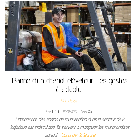
Panne d’un chariot élévateur : les gestes
à adopter
Non classé
Par
RICO
15/01/2021
Non
L’importance des engins de manutention dans le secteur de la
logistique est indiscutable. Ils servent à manipuler les marchandises
surtout…
Continuer la lecture