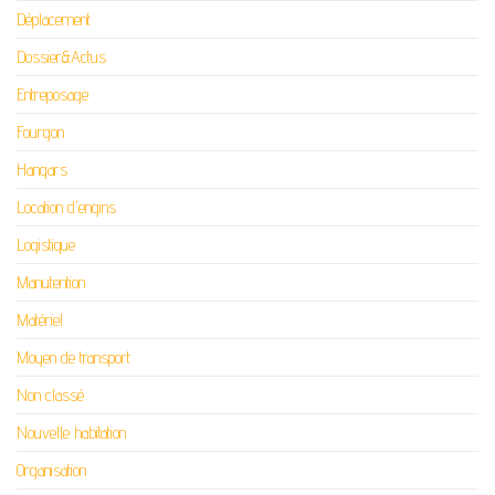
Déplacement
Dossier&Actus
Entreposage
Fourgon
Hangars
Location d'engins
Logistique
Manutention
Matériel
Moyen de transport
Non classé
Nouvelle habitation
Organisation