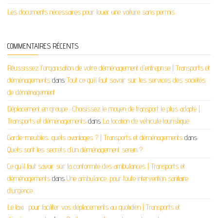
Les documents nécessaires pour louer une voiture sans permis
COMMENTAIRES RÉCENTS
Réussissez l'organisation de votre déménagement d'entreprise | Transports et
déménagements
dans
Tout ce qu’il faut savoir sur les services des sociétés
de déménagement
Déplacement en groupe : Choisissez le moyen de transport le plus adapté |
Transports et déménagements
dans
La location de véhicule touristique
Garde-meubles, quels avantages ? | Transports et déménagements
dans
Quels sont les secrets d’un déménagement serein ?
Ce qu'il faut savoir sur la conformité des ambulances | Transports et
déménagements
dans
Une ambulance, pour toute intervention sanitaire
d’urgence
Le taxi : pour faciliter vos déplacements au quotidien | Transports et