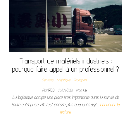
Transport de matériels industriels :
pourquoi faire appel à un professionnel ?
Services
Logistique
Transport
Par
RICO
26/04/2021
Non
La logistique occupe une place très importante dans la survie de
toute entreprise. Elle l’est encore plus quand il s’agit…
Continuer la
lecture