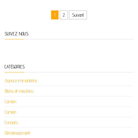
Pagination des publications
1
2
Suivant
SUIVEZ NOUS
CATÉGORIES
Agence immobilière
Biens et meubles
Camion
Camion
Conseils
Déménagement