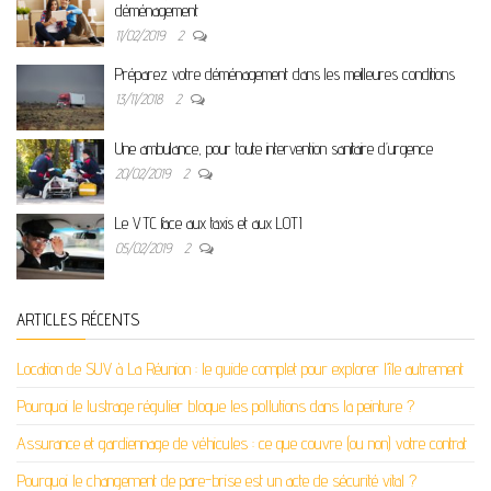
déménagement
11/02/2019
2
Préparez votre déménagement dans les meilleures conditions
13/11/2018
2
Une ambulance, pour toute intervention sanitaire d’urgence
20/02/2019
2
Le VTC face aux taxis et aux LOTI
05/02/2019
2
ARTICLES RÉCENTS
Location de SUV à La Réunion : le guide complet pour explorer l’île autrement
Pourquoi le lustrage régulier bloque les pollutions dans la peinture ?
Assurance et gardiennage de véhicules : ce que couvre (ou non) votre contrat
Pourquoi le changement de pare-brise est un acte de sécurité vital ?