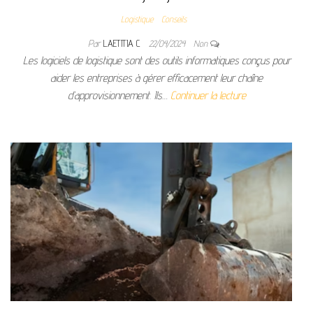
Logistique
Conseils
Par
LAETITIA C
22/04/2024
Non
Les logiciels de logistique sont des outils informatiques conçus pour
aider les entreprises à gérer efficacement leur chaîne
d’approvisionnement. Ils…
Continuer la lecture