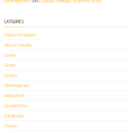
déménagements
dans
Quelques avantages de prendre un taxi
CATÉGORIES
Agence immobilière
Biens et meubles
Camion
Camion
Conseils
Déménagement
Déplacement
Dossier&Actus
Entreposage
Fourgon