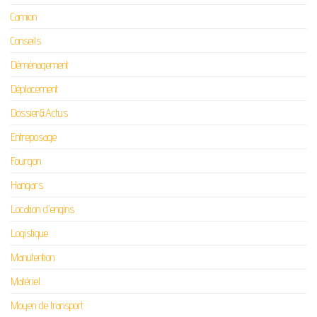
Camion
Conseils
Déménagement
Déplacement
Dossier&Actus
Entreposage
Fourgon
Hangars
Location d'engins
Logistique
Manutention
Matériel
Moyen de transport