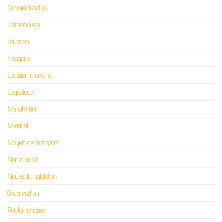
Dossier&Actus
Entreposage
Fourgon
Hangars
Location d'engins
Logistique
Manutention
Matériel
Moyen de transport
Non classé
Nouvelle habitation
Organisation
Réglementation