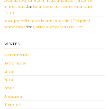
Ce qu'il faut savoir sur la conformité des ambulances | Transports et
déménagements
dans
Une ambulance, pour toute intervention sanitaire
d’urgence
Le taxi : pour faciliter vos déplacements au quotidien | Transports et
déménagements
dans
Quelques avantages de prendre un taxi
CATÉGORIES
Agence immobilière
Biens et meubles
Camion
Camion
Conseils
Déménagement
Déplacement