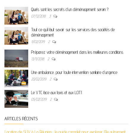
Quels sont les secrets d’un déménagement serein ?
07/12/2018
3
Tout ce qu’il faut savoir sur les services des sociétés de
déménagement
11/02/2019
2
Préparez votre déménagement dans les meilleures conditions
13/11/2018
2
Une ambulance, pour toute intervention sanitaire d’urgence
20/02/2019
2
Le VTC face aux taxis et aux LOTI
05/02/2019
2
ARTICLES RÉCENTS
Location de SUV à La Réunion : le guide complet pour explorer l’île autrement