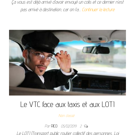
Ça vous est déjà arrivé d’avoir envoyé un colis et ce dernier n’est
pas arrivé à destination, car on l’a…
Continuer la lecture
Le VTC face aux taxis et aux LOTI
Non classé
Par
RICO
05/02/2019
2
Le LOTI (Transport public routier collectif des personnes, Loi