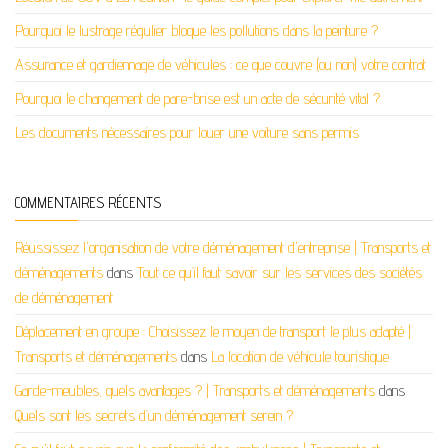
Pourquoi le lustrage régulier bloque les pollutions dans la peinture ?
Assurance et gardiennage de véhicules : ce que couvre (ou non) votre contrat
Pourquoi le changement de pare-brise est un acte de sécurité vital ?
Les documents nécessaires pour louer une voiture sans permis
COMMENTAIRES RÉCENTS
Réussissez l'organisation de votre déménagement d'entreprise | Transports et
déménagements
dans
Tout ce qu’il faut savoir sur les services des sociétés
de déménagement
Déplacement en groupe : Choisissez le moyen de transport le plus adapté |
Transports et déménagements
dans
La location de véhicule touristique
Garde-meubles, quels avantages ? | Transports et déménagements
dans
Quels sont les secrets d’un déménagement serein ?