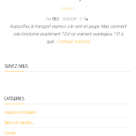
Transport
Par
RICO
21/01/2019
0
Aujourd’hui, le transport express a le vent en poupe. Mais comment
cela fonctionne exactement ? Est-ce vraiment avantageux ? Et à
quel…
Continuer la lecture
SUIVEZ NOUS
CATÉGORIES
Agence immobilière
Biens et meubles
Camion