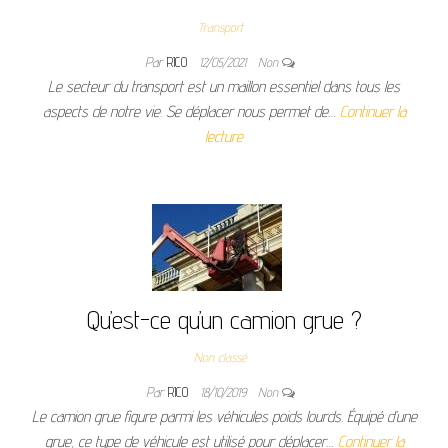
Transport
Par
RICO
12/05/2021
Non
Le secteur du transport est un maillon essentiel dans tous les
aspects de notre vie. Se déplacer nous permet de…
Continuer la
lecture
Qu’est-ce qu’un camion grue ?
Non classé
Par
RICO
18/10/2019
Non
Le camion grue figure parmi les véhicules poids lourds. Équipé d’une
grue, ce type de véhicule est utilisé pour déplacer…
Continuer la