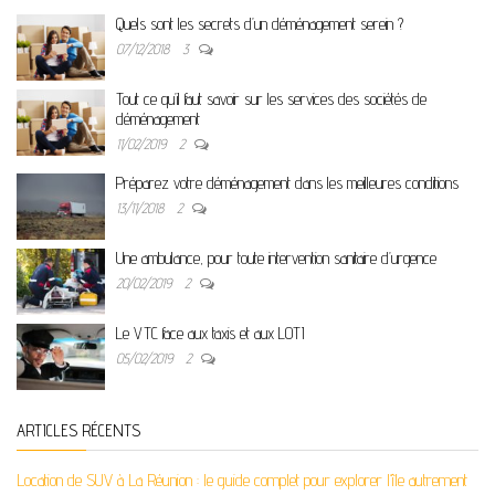
Quels sont les secrets d’un déménagement serein ?
07/12/2018
3
Tout ce qu’il faut savoir sur les services des sociétés de
déménagement
11/02/2019
2
Préparez votre déménagement dans les meilleures conditions
13/11/2018
2
Une ambulance, pour toute intervention sanitaire d’urgence
20/02/2019
2
Le VTC face aux taxis et aux LOTI
05/02/2019
2
ARTICLES RÉCENTS
Location de SUV à La Réunion : le guide complet pour explorer l’île autrement