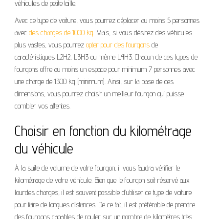
véhicules de petite taille.
Avec ce type de voiture, vous pourrez déplacer au moins 5 personnes
avec
des charges de 1000 kg
. Mais, si vous désirez des véhicules
plus vastes, vous pourrez
opter pour des fourgons
de
caractéristiques L2H2, L3H3 ou même L4H3. Chacun de ces types de
fourgons offre au moins un espace pour minimum 7 personnes avec
une charge de 1300 kg (minimum). Ainsi, sur la base de ces
dimensions, vous pourrez choisir un meilleur fourgon qui puisse
combler vos attentes.
Choisir en fonction du kilométrage
du véhicule
À la suite de volume de votre fourgon, il vous faudra vérifier le
kilométrage de votre véhicule. Bien que le fourgon soit réservé aux
lourdes charges, il est souvent possible d’utiliser ce type de voiture
pour faire de longues distances. De ce fait, il est préférable de prendre
des fourgons capables de rouler sur un nombre de kilomètres très