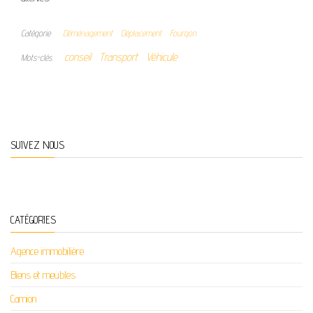
Catégorie
Déménagement
Déplacement
Fourgon
conseil
Transport
Véhicule
Mots-clés
SUIVEZ NOUS
CATÉGORIES
Agence immobilière
Biens et meubles
Camion