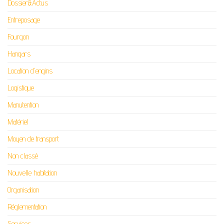
Dossier&Actus
Entreposage
Fourgon
Hangars
Location d'engins
Logistique
Manutention
Matériel
Moyen de transport
Non classé
Nouvelle habitation
Organisation
Réglementation
Services