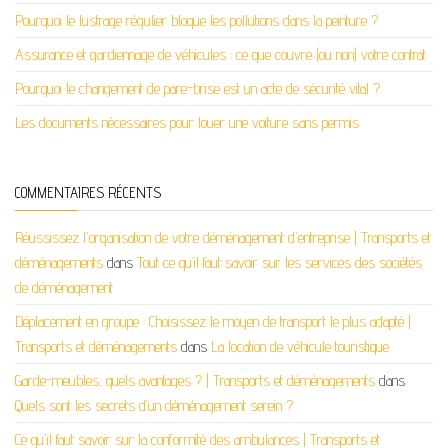
Pourquoi le lustrage régulier bloque les pollutions dans la peinture ?
Assurance et gardiennage de véhicules : ce que couvre (ou non) votre contrat
Pourquoi le changement de pare-brise est un acte de sécurité vital ?
Les documents nécessaires pour louer une voiture sans permis
COMMENTAIRES RÉCENTS
Réussissez l'organisation de votre déménagement d'entreprise | Transports et
déménagements
dans
Tout ce qu’il faut savoir sur les services des sociétés
de déménagement
Déplacement en groupe : Choisissez le moyen de transport le plus adapté |
Transports et déménagements
dans
La location de véhicule touristique
Garde-meubles, quels avantages ? | Transports et déménagements
dans
Quels sont les secrets d’un déménagement serein ?
Ce qu'il faut savoir sur la conformité des ambulances | Transports et