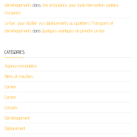
déménagements
dans
Une ambulance, pour toute intervention sanitaire
d’urgence
Le taxi : pour faciliter vos déplacements au quotidien | Transports et
déménagements
dans
Quelques avantages de prendre un taxi
CATÉGORIES
Agence immobilière
Biens et meubles
Camion
Camion
Conseils
Déménagement
Déplacement