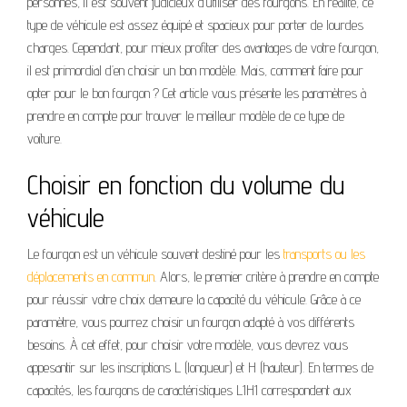
personnes, il est souvent judicieux d’utiliser des fourgons. En réalité, ce
type de véhicule est assez équipé et spacieux pour porter de lourdes
charges. Cependant, pour mieux profiter des avantages de votre fourgon,
il est primordial d’en choisir un bon modèle. Mais, comment faire pour
opter pour le bon fourgon ? Cet article vous présente les paramètres à
prendre en compte pour trouver le meilleur modèle de ce type de
voiture.
Choisir en fonction du volume du
véhicule
Le fourgon est un véhicule souvent destiné pour les
transports ou les
déplacements en commun
. Alors, le premier critère à prendre en compte
pour réussir votre choix demeure la capacité du véhicule. Grâce à ce
paramètre, vous pourrez choisir un fourgon adapté à vos différents
besoins. À cet effet, pour choisir votre modèle, vous devrez vous
appesantir sur les inscriptions L (longueur) et H (hauteur). En termes de
capacités, les fourgons de caractéristiques L1H1 correspondent aux