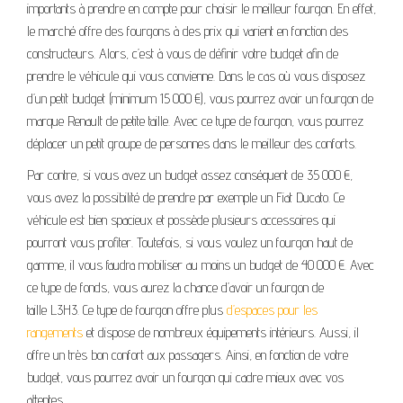
importants à prendre en compte pour choisir le meilleur fourgon. En effet,
le marché offre des fourgons à des prix qui varient en fonction des
constructeurs. Alors, c’est à vous de définir votre budget afin de
prendre le véhicule qui vous convienne. Dans le cas où vous disposez
d’un petit budget (minimum 15 000 €), vous pourrez avoir un fourgon de
marque Renault de petite taille. Avec ce type de fourgon, vous pourrez
déplacer un petit groupe de personnes dans le meilleur des conforts.
Par contre, si vous avez un budget assez conséquent de 35 000 €,
vous avez la possibilité de prendre par exemple un Fiat Ducato. Ce
véhicule est bien spacieux et possède plusieurs accessoires qui
pourront vous profiter. Toutefois, si vous voulez un fourgon haut de
gamme, il vous faudra mobiliser au moins un budget de 40 000 €. Avec
ce type de fonds, vous aurez la chance d’avoir un fourgon de
taille L3H3. Ce type de fourgon offre plus
d’espaces pour les
rangements
et dispose de nombreux équipements intérieurs. Aussi, il
offre un très bon confort aux passagers. Ainsi, en fonction de votre
budget, vous pourrez avoir un fourgon qui cadre mieux avec vos
attentes.