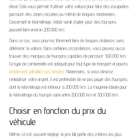
élevé. Cela vous permet d’utiliser votre voiture pour faire des escapades,
parcourir des zones reculées ou même de longues randonnées.
Concernant le kilométrage, l’idéal serait d’opter pour des fourgons
pouvant faire environ 200 000 km.
Dans ce cas, vous pourrez librement faire de longues distances sans
détériorer la voiture. Dans certaines circonstances, vous pouvez aussi
trouver des marques de fourgons capables de parcourir 300 000 km.
Ce type de camionnette est adéquat pour tout type de transport et pourra
amplement satisfaire vos besoins
. Néanmoins, si vous désirez
rentabiliser votre argent, il est préférable de ne pas payer des fourgons
dont le kilométrage est inférieur à 200 000 km. La moyenne idéale pour
le kilométrage du fourgon varie entre 200 000 km et 300 000 km.
Choisir en fonction du prix du
véhicule
Même s’il est souvent négligé, le prix fait partie des critères les plus