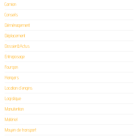
Camion
Conseils
Déménagement
Déplacement
Dossier&Actus
Entreposage
Fourgon
Hangars
Location d'engins
Logistique
Manutention
Matériel
Moyen de transport