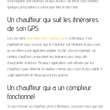
d’escroquerie sont recensés de plus en plus. Cet article vous donnera
quelques prescriptions à suivre pour faire le bon choix.
Un chauffeur qui suit les itinéraires
de son GPS
Lors de votre
réservation d’un chauffeur privé
à Bordeaux, il est
important de vous assurer que le chauffeur suit l’itinéraire le plus court,
ou se réfère à une application adaptée. Au fait, cela est important, car
certains chauffeurs empruntent des itinéraires plus longs afin
d’augmenter la facture. Plusieurs applications sont utilisées par les
chauffeurs pour dénicher le meilleur chemin, plus court et plus rapide. Il
s’agit notamment de Waze qui est très priorisé.
Un chauffeur qui a un compteur
fonctionnel
Si vous trouver un chauffeur privé à Bordeaux, rassurez-vous que son