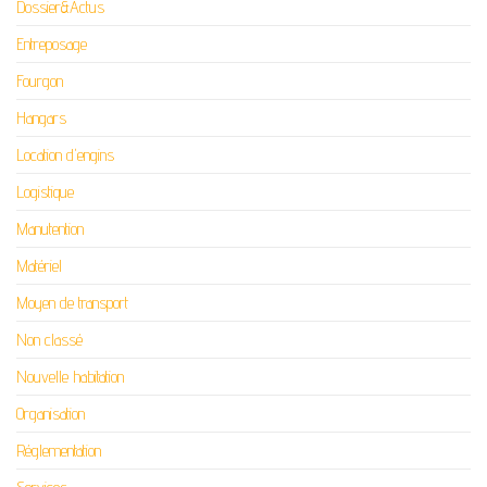
Dossier&Actus
Entreposage
Fourgon
Hangars
Location d'engins
Logistique
Manutention
Matériel
Moyen de transport
Non classé
Nouvelle habitation
Organisation
Réglementation