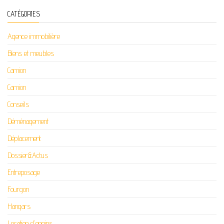
CATÉGORIES
Agence immobilière
Biens et meubles
Camion
Camion
Conseils
Déménagement
Déplacement
Dossier&Actus
Entreposage
Fourgon
Hangars
Location d'engins