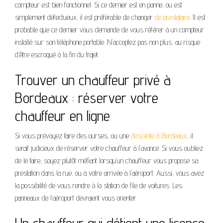
compteur est bien fonctionnel. Si ce dernier est en panne, ou est
simplement défectueux, il est préférable de changer
de prestataire
. Il est
probable que ce dernier vous demande de vous référer à un compteur
installé sur son téléphone portable. N’acceptez pas non plus, au risque
d’être escroqué à la fin du trajet.
Trouver un chauffeur privé à
Bordeaux : réserver votre
chauffeur en ligne
Si vous prévoyez faire des ourses, ou une
descente à Bordeaux
, il
serait judicieux de réserver votre chauffeur à l’avance. Si vous oubliez
de le faire, soyez plutôt méfiant lorsqu’un chauffeur vous propose sa
prestation dans la rue, ou à votre arrivée à l’aéroport. Aussi, vous avez
la possibilité de vous rendre à la station de file de voitures. Les
panneaux de l’aéroport devraient vous orienter.