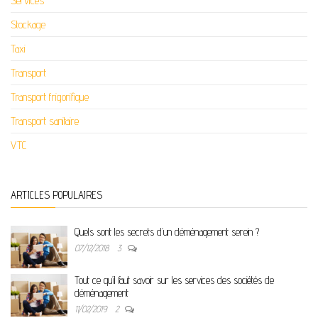
Services
Stockage
Taxi
Transport
Transport frigorifique
Transport sanitaire
VTC
ARTICLES POPULAIRES
Quels sont les secrets d’un déménagement serein ?
07/12/2018
3
Tout ce qu’il faut savoir sur les services des sociétés de
déménagement
11/02/2019
2