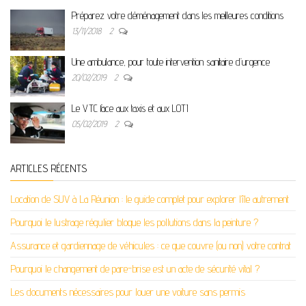
Préparez votre déménagement dans les meilleures conditions
13/11/2018
2
Une ambulance, pour toute intervention sanitaire d’urgence
20/02/2019
2
Le VTC face aux taxis et aux LOTI
05/02/2019
2
ARTICLES RÉCENTS
Location de SUV à La Réunion : le guide complet pour explorer l’île autrement
Pourquoi le lustrage régulier bloque les pollutions dans la peinture ?
Assurance et gardiennage de véhicules : ce que couvre (ou non) votre contrat
Pourquoi le changement de pare-brise est un acte de sécurité vital ?
Les documents nécessaires pour louer une voiture sans permis