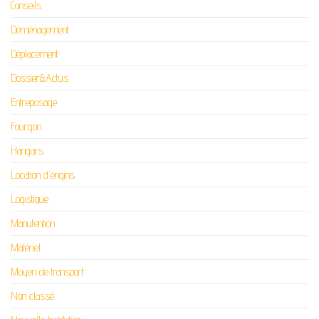
Conseils
Déménagement
Déplacement
Dossier&Actus
Entreposage
Fourgon
Hangars
Location d'engins
Logistique
Manutention
Matériel
Moyen de transport
Non classé