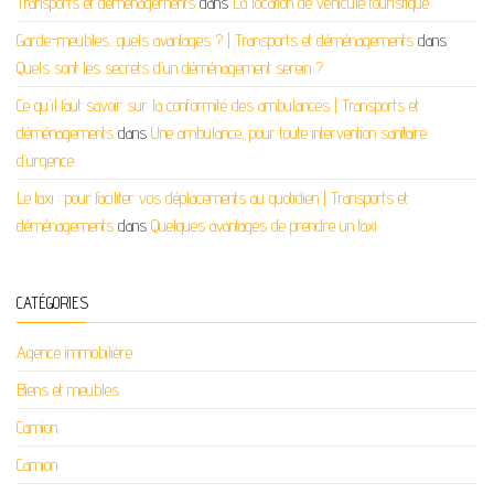
Transports et déménagements
dans
La location de véhicule touristique
Garde-meubles, quels avantages ? | Transports et déménagements
dans
Quels sont les secrets d’un déménagement serein ?
Ce qu'il faut savoir sur la conformité des ambulances | Transports et
déménagements
dans
Une ambulance, pour toute intervention sanitaire
d’urgence
Le taxi : pour faciliter vos déplacements au quotidien | Transports et
déménagements
dans
Quelques avantages de prendre un taxi
CATÉGORIES
Agence immobilière
Biens et meubles
Camion
Camion