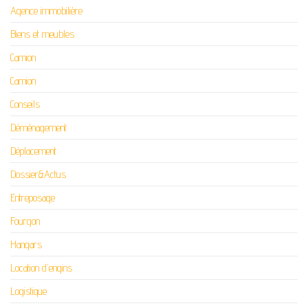
Agence immobilière
Biens et meubles
Camion
Camion
Conseils
Déménagement
Déplacement
Dossier&Actus
Entreposage
Fourgon
Hangars
Location d'engins
Logistique