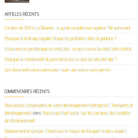
ARTICLES RÉCENTS
Location de SUV à La Réunion : le guide complet pour explorer l’île autrement
Pourquoi le lustrage régulier bloque les pollutions dans la peinture ?
Assurance et gardiennage de véhicules : ce que couvre (ou non) votre contrat
Pourquoi le changement de pare-brise est un acte de sécurité vital ?
Les documents nécessaires pour louer une voiture sans permis
COMMENTAIRES RÉCENTS
Réussissez l'organisation de votre déménagement d'entreprise | Transports et
déménagements
dans
Tout ce qu’il faut savoir sur les services des sociétés
de déménagement
Déplacement en groupe : Choisissez le moyen de transport le plus adapté |