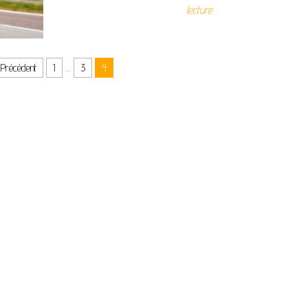
lecture
Précédent
1
…
3
4