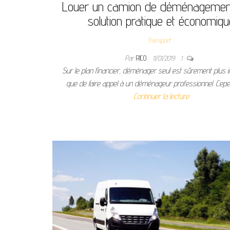
Louer un camion de déménagement
solution pratique et économiqu
Transport
Par
RICO
11/01/2019
1
Sur le plan financier, déménager seul est sûrement plus 
que de faire appel à un déménageur professionnel. Cepen
Continuer la lecture