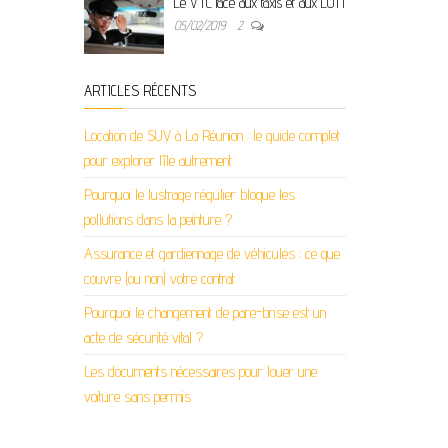
Le VTC face aux taxis et aux LOTI
05/02/2019
2
ARTICLES RÉCENTS
Location de SUV à La Réunion : le guide complet
pour explorer l’île autrement
Pourquoi le lustrage régulier bloque les
pollutions dans la peinture ?
Assurance et gardiennage de véhicules : ce que
couvre (ou non) votre contrat
Pourquoi le changement de pare-brise est un
acte de sécurité vital ?
Les documents nécessaires pour louer une
voiture sans permis