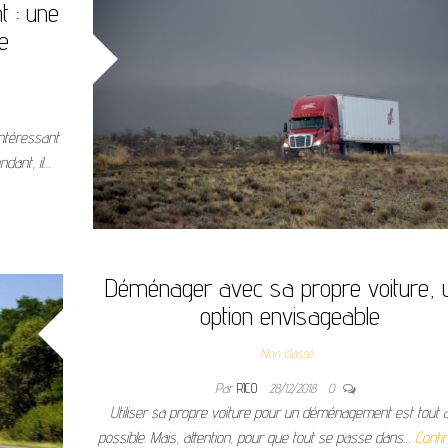
 : une
e
intéressant
dant, il…
Déménager avec sa propre voiture, 
option envisageable
Non classé
Par
RICO
28/12/2018
0
Utiliser sa propre voiture pour un déménagement est tout à 
possible. Mais, attention, pour que tout se passe dans…
Conti