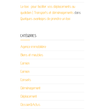
Le taxi : pour faciliter vos déplacements au
quotidien | Transports et déménagements
dans
Quelques avantages de prendre un taxi
CATÉGORIES
Agence immobilière
Biens et meubles
Camion
Camion
Conseils
Déménagement
Déplacement
Dossier&Actus