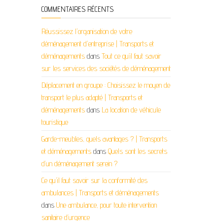
COMMENTAIRES RÉCENTS
Réussissez l'organisation de votre
déménagement d'entreprise | Transports et
déménagements
dans
Tout ce qu’il faut savoir
sur les services des sociétés de déménagement
Déplacement en groupe : Choisissez le moyen de
transport le plus adapté | Transports et
déménagements
dans
La location de véhicule
touristique
Garde-meubles, quels avantages ? | Transports
et déménagements
dans
Quels sont les secrets
d’un déménagement serein ?
Ce qu'il faut savoir sur la conformité des
ambulances | Transports et déménagements
dans
Une ambulance, pour toute intervention
sanitaire d’urgence