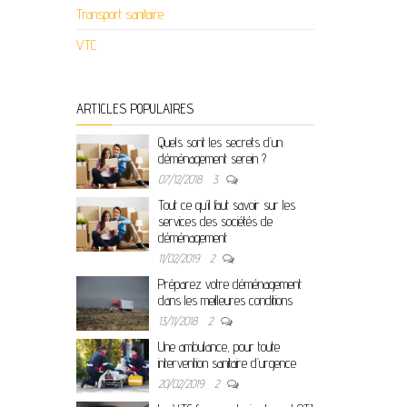
Transport sanitaire
VTC
ARTICLES POPULAIRES
Quels sont les secrets d’un
déménagement serein ?
07/12/2018
3
Tout ce qu’il faut savoir sur les
services des sociétés de
déménagement
11/02/2019
2
Préparez votre déménagement
dans les meilleures conditions
13/11/2018
2
Une ambulance, pour toute
intervention sanitaire d’urgence
20/02/2019
2