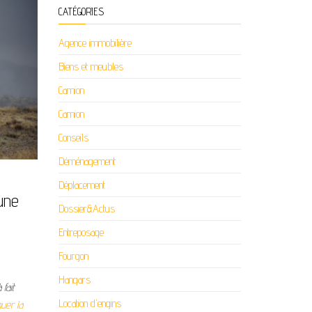
CATÉGORIES
Agence immobilière
Biens et meubles
Camion
Camion
Conseils
Déménagement
Déplacement
une
Dossier&Actus
Entreposage
Fourgon
Hangars
fait
Location d'engins
nuer la