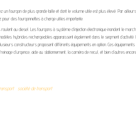
n fourgon de plus grande taille et dont le volume utile est plus élevé. Par ailleurs
 pour des fourgonnettes à charge utiles importante.
s roulent au diesel. Les fourgons à système d’injection électronique inondent le marché
 modèles hybrides rechargeables apparaissent également dans le segment d’activité.
sieurs constructeurs proposent différents équipements en option. Ces équipements
freinage d’urgence, aide au stationnement, la caméra de recul, et bien d’autres encore
transport
société de transport