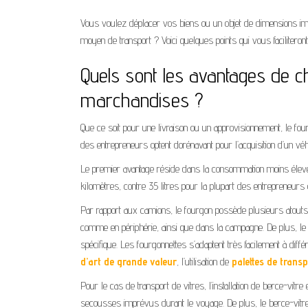
Vous voulez déplacer vos biens ou un objet de dimensions i
moyen de transport ? Voici quelques points qui vous faciliteron
Quels sont les avantages de c
marchandises ?
Que ce soit pour une livraison ou un approvisionnement, le fourg
des entrepreneurs optent dorénavant pour l’acquisition d’un véh
Le premier avantage réside dans la consommation moins élev
kilomètres, contre 35 litres pour la plupart des entrepreneurs o
Par rapport aux camions, le fourgon possède plusieurs atouts m
comme en périphérie, ainsi que dans la campagne. De plus, 
spécifique. Les fourgonnettes s’adaptent très facilement à dif
d’art de grande valeur
, l’utilisation de
palettes de trans
Pour le cas de transport de vitres, l’installation de berce-vitr
secousses imprévus durant le voyage. De plus, le berce-vitre p