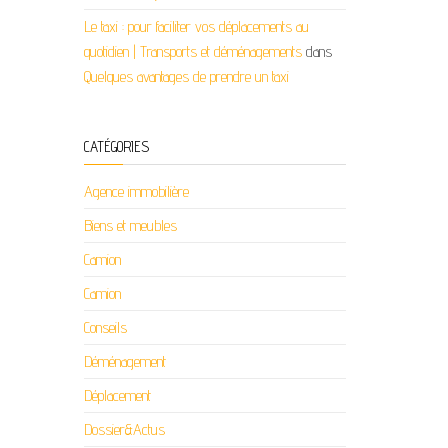
Le taxi : pour faciliter vos déplacements au
quotidien | Transports et déménagements
dans
Quelques avantages de prendre un taxi
CATÉGORIES
Agence immobilière
Biens et meubles
Camion
Camion
Conseils
Déménagement
Déplacement
Dossier&Actus