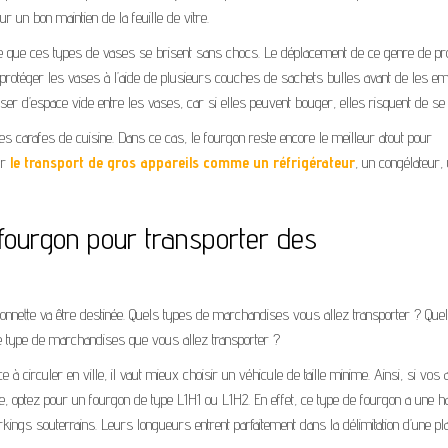
 un bon maintien de la feuille de vitre.
ive que ces types de vases se brisent sans chocs. Le déplacement de ce genre de pr
 faut protéger les vases à l’aide de plusieurs couches de sachets bulles avant de les e
ser d’espace vide entre les vases, car si elles peuvent bouger, elles risquent de se 
les carafes de cuisine. Dans ce cas, le fourgon reste encore le meilleur atout pour
ur
le transport de gros appareils comme un réfrigérateur
, un congélateur,
fourgon pour transporter des
camionnette va être destinée. Quels types de marchandises vous allez transporter ? Quel
le type de marchandises que vous allez transporter ?
ce à circuler en ville, il vaut mieux choisir un véhicule de taille minime. Ainsi, si vos a
le, optez pour un fourgon de type L1H1 ou L1H2. En effet, ce type de fourgon a une h
arkings souterrains. Leurs longueurs entrent parfaitement dans la délimitation d’une pl