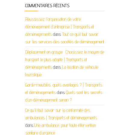
COMMENTAIRES RÉCENTS
Réussissez l'organisation de votre
déménagement d'entreprise | Transports et
déménagements
dans
Tout ce qu’il faut savoir
sur les services des sociétés de déménagement
Déplacement en groupe : Choisissez le moyen de
transport le plus adapté | Transports et
déménagements
dans
La location de véhicule
touristique
Garde-meubles, quels avantages ? | Transports
et déménagements
dans
Quels sont les secrets
d’un déménagement serein ?
Ce qu'il faut savoir sur la conformité des
ambulances | Transports et déménagements
dans
Une ambulance, pour toute intervention
sanitaire d’urgence