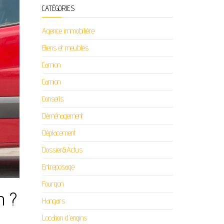
CATÉGORIES
Agence immobilière
Biens et meubles
Camion
Camion
Conseils
Déménagement
Déplacement
Dossier&Actus
Entreposage
Fourgon
n ?
Hangars
Location d'engins