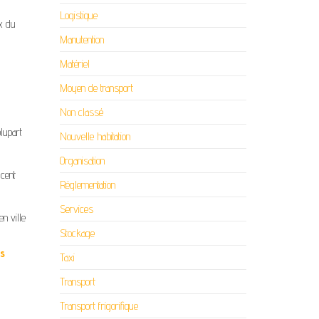
Logistique
x du
Manutention
Matériel
Moyen de transport
Non classé
plupart
Nouvelle habitation
Organisation
cent
Réglementation
Services
n ville
Stockage
ts
Taxi
Transport
Transport frigorifique