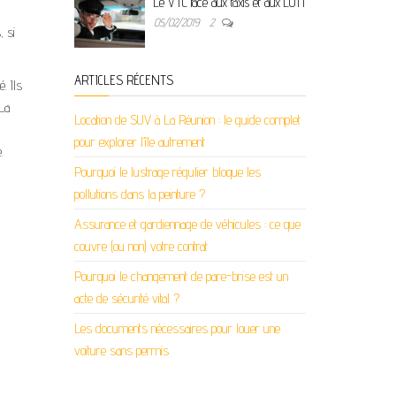
Le VTC face aux taxis et aux LOTI
05/02/2019
2
, si
ARTICLES RÉCENTS
. Ils
 La
Location de SUV à La Réunion : le guide complet
pour explorer l’île autrement
.
Pourquoi le lustrage régulier bloque les
pollutions dans la peinture ?
Assurance et gardiennage de véhicules : ce que
couvre (ou non) votre contrat
Pourquoi le changement de pare-brise est un
acte de sécurité vital ?
Les documents nécessaires pour louer une
voiture sans permis