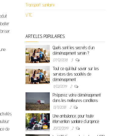
Transport sanitaire
VTC
oduit
mballer
briser.
ARTICLES POPULAIRES
Quels sont les secrets d’un
 une
déménagement serein ?
07/12/2018
3
Tout ce qu’il faut savoir sur les
services des sociétés de
déménagement
11/02/2019
2
Préparez votre déménagement
dans les meilleures conditions
13/11/2018
2
ctivités
Une ambulance, pour toute
auteur
intervention sanitaire d’urgence
20/02/2019
2
ace de