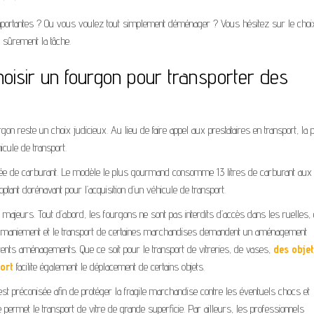
mportantes ? Ou vous voulez tout simplement déménager ? Vous hésitez sur le choi
t sûrement la tâche.
hoisir un fourgon pour transporter des
on reste un choix judicieux. Au lieu de faire appel aux prestataires en transport, la 
icule de transport.
ée de carburant. Le modèle le plus gourmand consomme 13 litres de carburant aux 
ptant dorénavant pour l’acquisition d’un véhicule de transport.
ajeurs. Tout d’abord, les fourgons ne sont pas interdits d’accès dans les ruelles, e
le maniement et le transport de certaines marchandises demandent un aménagement
férents aménagements. Que ce soit pour le transport de vitreries, de vases,
des obje
port
facilite également le déplacement de certains objets.
e est préconisée afin de protéger la fragile marchandise contre les éventuels chocs et
ermet le transport de vitre de grande superficie. Par ailleurs, les professionnels