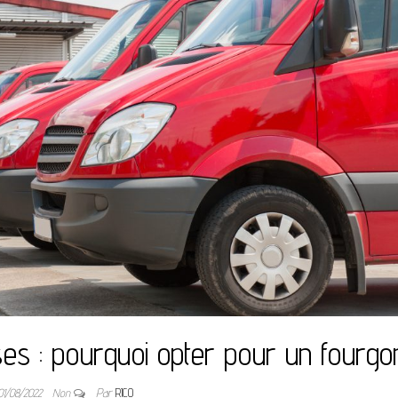
s : pourquoi opter pour un fourgo
01/08/2022
Non
Par
RICO