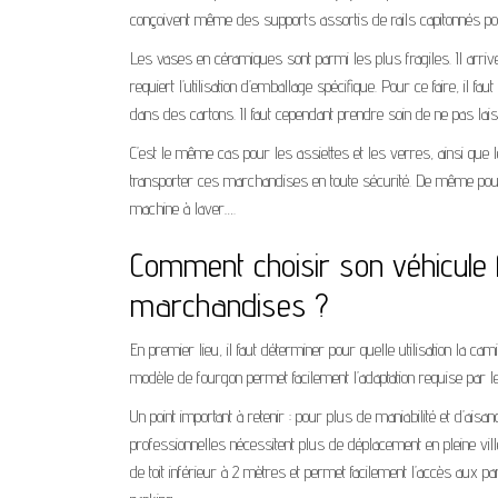
conçoivent même des supports assortis de rails capitonnés pour
Les vases en céramiques sont parmi les plus fragiles. Il arr
requiert l’utilisation d’emballage spécifique. Pour ce faire, il
dans des cartons. Il faut cependant prendre soin de ne pas lais
C’est le même cas pour les assiettes et les verres, ainsi que 
transporter ces marchandises en toute sécurité. De même po
machine à laver….
Comment choisir son véhicule 
marchandises ?
En premier lieu, il faut déterminer pour quelle utilisation la 
modèle de fourgon permet facilement l’adaptation requise par 
Un point important à retenir : pour plus de maniabilité et d’aisan
professionnelles nécessitent plus de déplacement en pleine vil
de toit inférieur à 2 mètres et permet facilement l’accès aux p