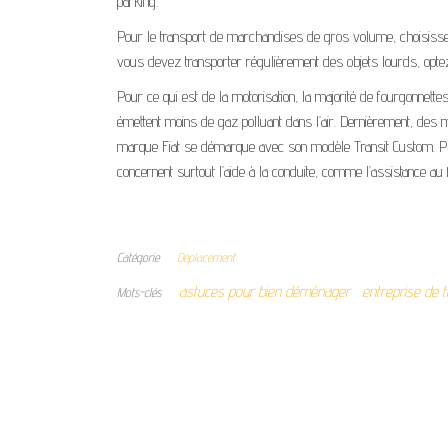
parking.
Pour le transport de marchandises de gros volume, choisissez u
vous devez transporter régulièrement des objets lourds, optez
Pour ce qui est de la motorisation, la majorité de fourgonnette
émettent moins de gaz polluant dans l’air. Dernièrement, des
marque Fiat se démarque avec son modèle Transit Custom. Plu
concernent surtout l’aide à la conduite, comme l’assistance au 
Catégorie
Déplacement
astuces pour bien déménager
entreprise de 
Mots-clés